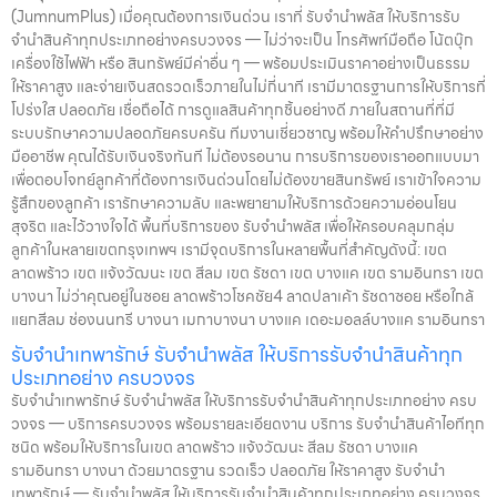
(JumnumPlus) เมื่อคุณต้องการเงินด่วน เราที่ รับจำนำพลัส ให้บริการรับ
จำนำสินค้าทุกประเภทอย่างครบวงจร — ไม่ว่าจะเป็น โทรศัพท์มือถือ โน้ตบุ๊ก
เครื่องใช้ไฟฟ้า หรือ สินทรัพย์มีค่าอื่น ๆ — พร้อมประเมินราคาอย่างเป็นธรรม
ให้ราคาสูง และจ่ายเงินสดรวดเร็วภายในไม่กี่นาที เรามีมาตรฐานการให้บริการที่
โปร่งใส ปลอดภัย เชื่อถือได้ การดูแลสินค้าทุกชิ้นอย่างดี ภายในสถานที่ที่มี
ระบบรักษาความปลอดภัยครบครัน ทีมงานเชี่ยวชาญ พร้อมให้คำปรึกษาอย่าง
มืออาชีพ คุณได้รับเงินจริงทันที ไม่ต้องรอนาน การบริการของเราออกแบบมา
เพื่อตอบโจทย์ลูกค้าที่ต้องการเงินด่วนโดยไม่ต้องขายสินทรัพย์ เราเข้าใจความ
รู้สึกของลูกค้า เรารักษาความลับ และพยายามให้บริการด้วยความอ่อนโยน
สุจริต และไว้วางใจได้ พื้นที่บริการของ รับจำนำพลัส เพื่อให้ครอบคลุมกลุ่ม
ลูกค้าในหลายเขตกรุงเทพฯ เรามีจุดบริการในหลายพื้นที่สำคัญดังนี้: เขต
ลาดพร้าว เขต แจ้งวัฒนะ เขต สีลม เขต รัชดา เขต บางแค เขต รามอินทรา เขต
บางนา ไม่ว่าคุณอยู่ในซอย ลาดพร้าวโชคชัย4 ลาดปลาเค้า รัชดาซอย หรือใกล้
แยกสีลม ช่องนนทรี บางนา เมกาบางนา บางแค เดอะมอลล์บางแค รามอินทรา
รับจำนำเทพารักษ์ รับจำนำพลัส ให้บริการรับจำนำสินค้าทุก
ประเภทอย่าง ครบวงจร
รับจำนำเทพารักษ์ รับจำนำพลัส ให้บริการรับจำนำสินค้าทุกประเภทอย่าง ครบ
วงจร — บริการครบวงจร พร้อมรายละเอียดงาน บริการ รับจำนำสินค้าไอทีทุก
ชนิด พร้อมให้บริการในเขต ลาดพร้าว แจ้งวัฒนะ สีลม รัชดา บางแค
รามอินทรา บางนา ด้วยมาตรฐาน รวดเร็ว ปลอดภัย ให้ราคาสูง รับจำนำ
เทพารักษ์ — รับจำนำพลัส ให้บริการรับจำนำสินค้าทุกประเภทอย่าง ครบวงจร