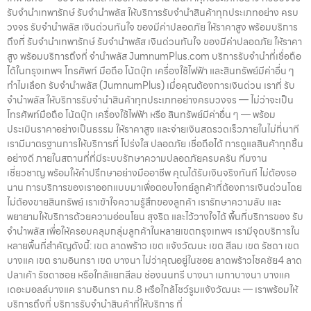
รับจำนำเทพารักษ์ รับจำนำพลัส ให้บริการรับจำนำสินค้าทุกประเภทอย่าง ครบ
วงจร รับจำนำพลัส เงินด่วนทันใจ ของมีค่าปลอดภัย ให้ราคาสูง พร้อมบริการ
ถึงที่ รับจำนำเทพารักษ์ รับจำนำพลัส เงินด่วนทันใจ ของมีค่าปลอดภัย ให้ราคา
สูง พร้อมบริการถึงที่ จำนำพลัส JumnumPlus.com บริการรับจำนำที่เชื่อถือ
ได้ในกรุงเทพฯ โทรศัพท์ มือถือ โน้ตบุ๊ก เครื่องใช้ไฟฟ้า และสินทรัพย์มีค่าอื่น ๆ
ทำไมเลือก รับจำนำพลัส (JumnumPlus) เมื่อคุณต้องการเงินด่วน เราที่ รับ
จำนำพลัส ให้บริการรับจำนำสินค้าทุกประเภทอย่างครบวงจร — ไม่ว่าจะเป็น
โทรศัพท์มือถือ โน้ตบุ๊ก เครื่องใช้ไฟฟ้า หรือ สินทรัพย์มีค่าอื่น ๆ — พร้อม
ประเมินราคาอย่างเป็นธรรม ให้ราคาสูง และจ่ายเงินสดรวดเร็วภายในไม่กี่นาที
เรามีมาตรฐานการให้บริการที่ โปร่งใส ปลอดภัย เชื่อถือได้ การดูแลสินค้าทุกชิ้น
อย่างดี ภายในสถานที่ที่มีระบบรักษาความปลอดภัยครบครัน ทีมงาน
เชี่ยวชาญ พร้อมให้คำปรึกษาอย่างมืออาชีพ คุณได้รับเงินจริงทันที ไม่ต้องรอ
นาน การบริการของเราออกแบบมาเพื่อตอบโจทย์ลูกค้าที่ต้องการเงินด่วนโดย
ไม่ต้องขายสินทรัพย์ เราเข้าใจความรู้สึกของลูกค้า เรารักษาความลับ และ
พยายามให้บริการด้วยความอ่อนโยน สุจริต และไว้วางใจได้ พื้นที่บริการของ รับ
จำนำพลัส เพื่อให้ครอบคลุมกลุ่มลูกค้าในหลายเขตกรุงเทพฯ เรามีจุดบริการใน
หลายพื้นที่สำคัญดังนี้: เขต ลาดพร้าว เขต แจ้งวัฒนะ เขต สีลม เขต รัชดา เขต
บางแค เขต รามอินทรา เขต บางนา ไม่ว่าคุณอยู่ในซอย ลาดพร้าวโชคชัย4 ลาด
ปลาเค้า รัชดาซอย หรือใกล้แยกสีลม ช่องนนทรี บางนา เมกาบางนา บางแค
เดอะมอลล์บางแค รามอินทรา กม.8 หรือใกล้โชว์รูมแจ้งวัฒนะ — เราพร้อมให้
บริการถึงที่ บริการรับจำนำสินค้าที่ให้บริการ ที่