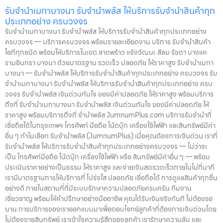
รับจำนำเมกาบางนา รับจำนำพลัส ให้บริการรับจำนำสินค้าทุก
ประเภทอย่าง ครบวงจร
รับจำนำเมกาบางนา รับจำนำพลัส ให้บริการรับจำนำสินค้าทุกประเภทอย่าง
ครบวงจร — บริการครบวงจร พร้อมรายละเอียดงาน บริการ รับจำนำสินค้า
ไอทีทุกชนิด พร้อมให้บริการในเขต ลาดพร้าว แจ้งวัฒนะ สีลม รัชดา บางแค
รามอินทรา บางนา ด้วยมาตรฐาน รวดเร็ว ปลอดภัย ให้ราคาสูง รับจำนำเมกา
บางนา — รับจำนำพลัส ให้บริการรับจำนำสินค้าทุกประเภทอย่าง ครบวงจร รับ
จำนำเมกาบางนา รับจำนำพลัส ให้บริการรับจำนำสินค้าทุกประเภทอย่าง ครบ
วงจร รับจำนำพลัส เงินด่วนทันใจ ของมีค่าปลอดภัย ให้ราคาสูง พร้อมบริการ
ถึงที่ รับจำนำเมกาบางนา รับจำนำพลัส เงินด่วนทันใจ ของมีค่าปลอดภัย ให้
ราคาสูง พร้อมบริการถึงที่ จำนำพลัส JumnumPlus.com บริการรับจำนำที่
เชื่อถือได้ในกรุงเทพฯ โทรศัพท์ มือถือ โน้ตบุ๊ก เครื่องใช้ไฟฟ้า และสินทรัพย์มีค่า
อื่น ๆ ทำไมเลือก รับจำนำพลัส (JumnumPlus) เมื่อคุณต้องการเงินด่วน เราที่
รับจำนำพลัส ให้บริการรับจำนำสินค้าทุกประเภทอย่างครบวงจร — ไม่ว่าจะ
เป็น โทรศัพท์มือถือ โน้ตบุ๊ก เครื่องใช้ไฟฟ้า หรือ สินทรัพย์มีค่าอื่น ๆ — พร้อม
ประเมินราคาอย่างเป็นธรรม ให้ราคาสูง และจ่ายเงินสดรวดเร็วภายในไม่กี่นาที
เรามีมาตรฐานการให้บริการที่ โปร่งใส ปลอดภัย เชื่อถือได้ การดูแลสินค้าทุกชิ้น
อย่างดี ภายในสถานที่ที่มีระบบรักษาความปลอดภัยครบครัน ทีมงาน
เชี่ยวชาญ พร้อมให้คำปรึกษาอย่างมืออาชีพ คุณได้รับเงินจริงทันที ไม่ต้องรอ
นาน การบริการของเราออกแบบมาเพื่อตอบโจทย์ลูกค้าที่ต้องการเงินด่วนโดย
ไม่ต้องขายสินทรัพย์ เราเข้าใจความรู้สึกของลูกค้า เรารักษาความลับ และ