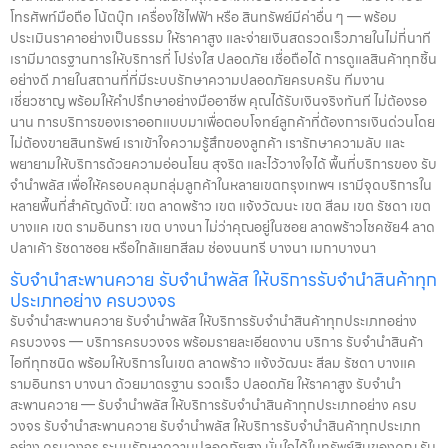
โทรศัพท์มือถือ โน้ตบุ๊ก เครื่องใช้ไฟฟ้า หรือ สินทรัพย์มีค่าอื่น ๆ — พร้อม
ประเมินราคาอย่างเป็นธรรม ให้ราคาสูง และจ่ายเงินสดรวดเร็วภายในไม่กี่นาที
เรามีมาตรฐานการให้บริการที่ โปร่งใส ปลอดภัย เชื่อถือได้ การดูแลสินค้าทุกชิ้น
อย่างดี ภายในสถานที่ที่มีระบบรักษาความปลอดภัยครบครัน ทีมงาน
เชี่ยวชาญ พร้อมให้คำปรึกษาอย่างมืออาชีพ คุณได้รับเงินจริงทันที ไม่ต้องรอ
นาน การบริการของเราออกแบบมาเพื่อตอบโจทย์ลูกค้าที่ต้องการเงินด่วนโดย
ไม่ต้องขายสินทรัพย์ เราเข้าใจความรู้สึกของลูกค้า เรารักษาความลับ และ
พยายามให้บริการด้วยความอ่อนโยน สุจริต และไว้วางใจได้ พื้นที่บริการของ รับ
จำนำพลัส เพื่อให้ครอบคลุมกลุ่มลูกค้าในหลายเขตกรุงเทพฯ เรามีจุดบริการใน
หลายพื้นที่สำคัญดังนี้: เขต ลาดพร้าว เขต แจ้งวัฒนะ เขต สีลม เขต รัชดา เขต
บางแค เขต รามอินทรา เขต บางนา ไม่ว่าคุณอยู่ในซอย ลาดพร้าวโชคชัย4 ลาด
ปลาเค้า รัชดาซอย หรือใกล้แยกสีลม ช่องนนทรี บางนา เมกาบางนา
รับจำนำสะพานควาย รับจำนำพลัส ให้บริการรับจำนำสินค้าทุก
ประเภทอย่าง ครบวงจร
รับจำนำสะพานควาย รับจำนำพลัส ให้บริการรับจำนำสินค้าทุกประเภทอย่าง
ครบวงจร — บริการครบวงจร พร้อมรายละเอียดงาน บริการ รับจำนำสินค้า
ไอทีทุกชนิด พร้อมให้บริการในเขต ลาดพร้าว แจ้งวัฒนะ สีลม รัชดา บางแค
รามอินทรา บางนา ด้วยมาตรฐาน รวดเร็ว ปลอดภัย ให้ราคาสูง รับจำนำ
สะพานควาย — รับจำนำพลัส ให้บริการรับจำนำสินค้าทุกประเภทอย่าง ครบ
วงจร รับจำนำสะพานควาย รับจำนำพลัส ให้บริการรับจำนำสินค้าทุกประเภท
อย่าง ครบวงจร ระบบรักษาความปลอดภัยสูง มั่นใจได้ในทรัพย์สินของคุณ รับ