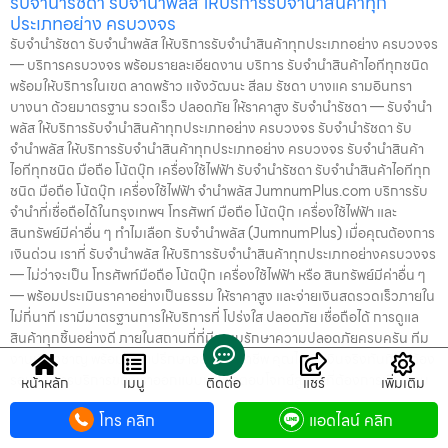
รับจำนำรัชดา รับจำนำพลัส ให้บริการรับจำนำสินค้าทุก
ประเภทอย่าง ครบวงจร
รับจำนำรัชดา รับจำนำพลัส ให้บริการรับจำนำสินค้าทุกประเภทอย่าง ครบวงจร
— บริการครบวงจร พร้อมรายละเอียดงาน บริการ รับจำนำสินค้าไอทีทุกชนิด
พร้อมให้บริการในเขต ลาดพร้าว แจ้งวัฒนะ สีลม รัชดา บางแค รามอินทรา
บางนา ด้วยมาตรฐาน รวดเร็ว ปลอดภัย ให้ราคาสูง รับจำนำรัชดา — รับจำนำ
พลัส ให้บริการรับจำนำสินค้าทุกประเภทอย่าง ครบวงจร รับจำนำรัชดา รับ
จำนำพลัส ให้บริการรับจำนำสินค้าทุกประเภทอย่าง ครบวงจร รับจำนำสินค้า
ไอทีทุกชนิด มือถือ โน้ตบุ๊ก เครื่องใช้ไฟฟ้า รับจำนำรัชดา รับจำนำสินค้าไอทีทุก
ชนิด มือถือ โน้ตบุ๊ก เครื่องใช้ไฟฟ้า จำนำพลัส JumnumPlus.com บริการรับ
จำนำที่เชื่อถือได้ในกรุงเทพฯ โทรศัพท์ มือถือ โน้ตบุ๊ก เครื่องใช้ไฟฟ้า และ
สินทรัพย์มีค่าอื่น ๆ ทำไมเลือก รับจำนำพลัส (JumnumPlus) เมื่อคุณต้องการ
เงินด่วน เราที่ รับจำนำพลัส ให้บริการรับจำนำสินค้าทุกประเภทอย่างครบวงจร
— ไม่ว่าจะเป็น โทรศัพท์มือถือ โน้ตบุ๊ก เครื่องใช้ไฟฟ้า หรือ สินทรัพย์มีค่าอื่น ๆ
— พร้อมประเมินราคาอย่างเป็นธรรม ให้ราคาสูง และจ่ายเงินสดรวดเร็วภายใน
ไม่กี่นาที เรามีมาตรฐานการให้บริการที่ โปร่งใส ปลอดภัย เชื่อถือได้ การดูแล
สินค้าทุกชิ้นอย่างดี ภายในสถานที่ที่มีระบบรักษาความปลอดภัยครบครัน ทีม
งานเชี่ยวชาญ พร้อมให้คำปรึกษาอย่างมืออาชีพ คุณได้รับเงินจริงทันที ไม่ต้อง
รอนาน การบริการของเราออกแบบมาเพื่อตอบโจทย์ลูกค้าที่ต้องการเงินด่วน
หน้าหลัก
เมนู
ติดต่อ
แชร์
เพิ่มเติม
โดยไม่ต้องขายสินทรัพย์ เราเข้าใจความรู้สึกของลูกค้า เรารักษาความลับ และ
โทร คลิก
แอดไลน์ คลิก
พยายามให้บริการด้วยความอ่อนโยน สุจริต และไว้วางใจได้ พื้นที่บริการของ รับ
จำนำพลัส เพื่อให้ครอบคลุมกลุ่มลูกค้าในหลายเขตกรุงเทพฯ เรามีจุดบริการใน