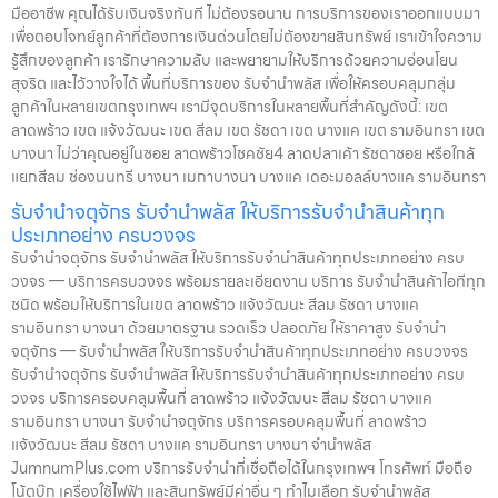
มืออาชีพ คุณได้รับเงินจริงทันที ไม่ต้องรอนาน การบริการของเราออกแบบมา
เพื่อตอบโจทย์ลูกค้าที่ต้องการเงินด่วนโดยไม่ต้องขายสินทรัพย์ เราเข้าใจความ
รู้สึกของลูกค้า เรารักษาความลับ และพยายามให้บริการด้วยความอ่อนโยน
สุจริต และไว้วางใจได้ พื้นที่บริการของ รับจำนำพลัส เพื่อให้ครอบคลุมกลุ่ม
ลูกค้าในหลายเขตกรุงเทพฯ เรามีจุดบริการในหลายพื้นที่สำคัญดังนี้: เขต
ลาดพร้าว เขต แจ้งวัฒนะ เขต สีลม เขต รัชดา เขต บางแค เขต รามอินทรา เขต
บางนา ไม่ว่าคุณอยู่ในซอย ลาดพร้าวโชคชัย4 ลาดปลาเค้า รัชดาซอย หรือใกล้
แยกสีลม ช่องนนทรี บางนา เมกาบางนา บางแค เดอะมอลล์บางแค รามอินทรา
รับจำนำจตุจักร รับจำนำพลัส ให้บริการรับจำนำสินค้าทุก
ประเภทอย่าง ครบวงจร
รับจำนำจตุจักร รับจำนำพลัส ให้บริการรับจำนำสินค้าทุกประเภทอย่าง ครบ
วงจร — บริการครบวงจร พร้อมรายละเอียดงาน บริการ รับจำนำสินค้าไอทีทุก
ชนิด พร้อมให้บริการในเขต ลาดพร้าว แจ้งวัฒนะ สีลม รัชดา บางแค
รามอินทรา บางนา ด้วยมาตรฐาน รวดเร็ว ปลอดภัย ให้ราคาสูง รับจำนำ
จตุจักร — รับจำนำพลัส ให้บริการรับจำนำสินค้าทุกประเภทอย่าง ครบวงจร
รับจำนำจตุจักร รับจำนำพลัส ให้บริการรับจำนำสินค้าทุกประเภทอย่าง ครบ
วงจร บริการครอบคลุมพื้นที่ ลาดพร้าว แจ้งวัฒนะ สีลม รัชดา บางแค
รามอินทรา บางนา รับจำนำจตุจักร บริการครอบคลุมพื้นที่ ลาดพร้าว
แจ้งวัฒนะ สีลม รัชดา บางแค รามอินทรา บางนา จำนำพลัส
JumnumPlus.com บริการรับจำนำที่เชื่อถือได้ในกรุงเทพฯ โทรศัพท์ มือถือ
โน้ตบุ๊ก เครื่องใช้ไฟฟ้า และสินทรัพย์มีค่าอื่น ๆ ทำไมเลือก รับจำนำพลัส