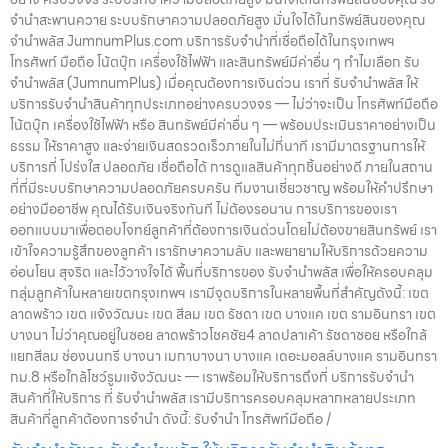
จำนำสะพานควาย ระบบรักษาความปลอดภัยสูง มั่นใจได้ในทรัพย์สินของคุณ
จำนำพลัส JumnumPlus.com บริการรับจำนำที่เชื่อถือได้ในกรุงเทพฯ
โทรศัพท์ มือถือ โน้ตบุ๊ก เครื่องใช้ไฟฟ้า และสินทรัพย์มีค่าอื่น ๆ ทำไมเลือก รับ
จำนำพลัส (JumnumPlus) เมื่อคุณต้องการเงินด่วน เราที่ รับจำนำพลัส ให้
บริการรับจำนำสินค้าทุกประเภทอย่างครบวงจร — ไม่ว่าจะเป็น โทรศัพท์มือถือ
โน้ตบุ๊ก เครื่องใช้ไฟฟ้า หรือ สินทรัพย์มีค่าอื่น ๆ — พร้อมประเมินราคาอย่างเป็น
ธรรม ให้ราคาสูง และจ่ายเงินสดรวดเร็วภายในไม่กี่นาที เรามีมาตรฐานการให้
บริการที่ โปร่งใส ปลอดภัย เชื่อถือได้ การดูแลสินค้าทุกชิ้นอย่างดี ภายในสถาน
ที่ที่มีระบบรักษาความปลอดภัยครบครัน ทีมงานเชี่ยวชาญ พร้อมให้คำปรึกษา
อย่างมืออาชีพ คุณได้รับเงินจริงทันที ไม่ต้องรอนาน การบริการของเรา
ออกแบบมาเพื่อตอบโจทย์ลูกค้าที่ต้องการเงินด่วนโดยไม่ต้องขายสินทรัพย์ เรา
เข้าใจความรู้สึกของลูกค้า เรารักษาความลับ และพยายามให้บริการด้วยความ
อ่อนโยน สุจริต และไว้วางใจได้ พื้นที่บริการของ รับจำนำพลัส เพื่อให้ครอบคลุม
กลุ่มลูกค้าในหลายเขตกรุงเทพฯ เรามีจุดบริการในหลายพื้นที่สำคัญดังนี้: เขต
ลาดพร้าว เขต แจ้งวัฒนะ เขต สีลม เขต รัชดา เขต บางแค เขต รามอินทรา เขต
บางนา ไม่ว่าคุณอยู่ในซอย ลาดพร้าวโชคชัย4 ลาดปลาเค้า รัชดาซอย หรือใกล้
แยกสีลม ช่องนนทรี บางนา เมกาบางนา บางแค เดอะมอลล์บางแค รามอินทรา
กม.8 หรือใกล้โชว์รูมแจ้งวัฒนะ — เราพร้อมให้บริการถึงที่ บริการรับจำนำ
สินค้าที่ให้บริการ ที่ รับจำนำพลัส เรามีบริการครอบคลุมหลากหลายประเภท
สินค้าที่ลูกค้าต้องการจำนำ ดังนี้: รับจำนำ โทรศัพท์มือถือ /