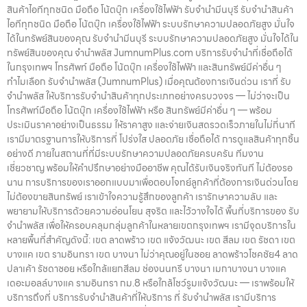
สินค้าไอทีทุกชนิด มือถือ โน้ตบุ๊ก เครื่องใช้ไฟฟ้า รับจำนำมีนบุรี รับจำนำสินค้า
ไอทีทุกชนิด มือถือ โน้ตบุ๊ก เครื่องใช้ไฟฟ้า ระบบรักษาความปลอดภัยสูง มั่นใจ
ได้ในทรัพย์สินของคุณ รับจำนำมีนบุรี ระบบรักษาความปลอดภัยสูง มั่นใจได้ใน
ทรัพย์สินของคุณ จำนำพลัส JumnumPlus.com บริการรับจำนำที่เชื่อถือได้
ในกรุงเทพฯ โทรศัพท์ มือถือ โน้ตบุ๊ก เครื่องใช้ไฟฟ้า และสินทรัพย์มีค่าอื่น ๆ
ทำไมเลือก รับจำนำพลัส (JumnumPlus) เมื่อคุณต้องการเงินด่วน เราที่ รับ
จำนำพลัส ให้บริการรับจำนำสินค้าทุกประเภทอย่างครบวงจร — ไม่ว่าจะเป็น
โทรศัพท์มือถือ โน้ตบุ๊ก เครื่องใช้ไฟฟ้า หรือ สินทรัพย์มีค่าอื่น ๆ — พร้อม
ประเมินราคาอย่างเป็นธรรม ให้ราคาสูง และจ่ายเงินสดรวดเร็วภายในไม่กี่นาที
เรามีมาตรฐานการให้บริการที่ โปร่งใส ปลอดภัย เชื่อถือได้ การดูแลสินค้าทุกชิ้น
อย่างดี ภายในสถานที่ที่มีระบบรักษาความปลอดภัยครบครัน ทีมงาน
เชี่ยวชาญ พร้อมให้คำปรึกษาอย่างมืออาชีพ คุณได้รับเงินจริงทันที ไม่ต้องรอ
นาน การบริการของเราออกแบบมาเพื่อตอบโจทย์ลูกค้าที่ต้องการเงินด่วนโดย
ไม่ต้องขายสินทรัพย์ เราเข้าใจความรู้สึกของลูกค้า เรารักษาความลับ และ
พยายามให้บริการด้วยความอ่อนโยน สุจริต และไว้วางใจได้ พื้นที่บริการของ รับ
จำนำพลัส เพื่อให้ครอบคลุมกลุ่มลูกค้าในหลายเขตกรุงเทพฯ เรามีจุดบริการใน
หลายพื้นที่สำคัญดังนี้: เขต ลาดพร้าว เขต แจ้งวัฒนะ เขต สีลม เขต รัชดา เขต
บางแค เขต รามอินทรา เขต บางนา ไม่ว่าคุณอยู่ในซอย ลาดพร้าวโชคชัย4 ลาด
ปลาเค้า รัชดาซอย หรือใกล้แยกสีลม ช่องนนทรี บางนา เมกาบางนา บางแค
เดอะมอลล์บางแค รามอินทรา กม.8 หรือใกล้โชว์รูมแจ้งวัฒนะ — เราพร้อมให้
บริการถึงที่ บริการรับจำนำสินค้าที่ให้บริการ ที่ รับจำนำพลัส เรามีบริการ