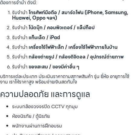
ต้องการจำนำ ดังนี้:
รับจำนำ
โทรศัพท์มือถือ / สมาร์ตโฟน (iPhone, Samsung,
Huawei, Oppo ฯลฯ)
รับจำนำ
โน้ตบุ๊ก / คอมพิวเตอร์ / แล็ปท็อป
รับจำนำ
แท็บเล็ต / iPad
รับจำนำ
เครื่องใช้ไฟฟ้าเล็ก / เครื่องใช้ไฟฟ้าภายในบ้าน
รับจำนำ
กล้องถ่ายรูป / กล้องดิจิตอล / อุปกรณ์ถ่ายภาพ
รับจำนำ
ของสะสม / ของมีค่าอื่น ๆ
บริการแต่ละประเภท ประเมินราคาตามสภาพสินค้า รุ่น ยี่ห้อ อายุการใช้
งาน เราให้ราคาสูง พร้อมจ่ายเงินสดทันใจ
ความปลอดภัย และการดูแล
ระบบกล้องวงจรปิด CCTV ทุกมุม
ห้องนิรภัย / ตู้นิรภัย
พนักงานผ่านการฝึกอบรม