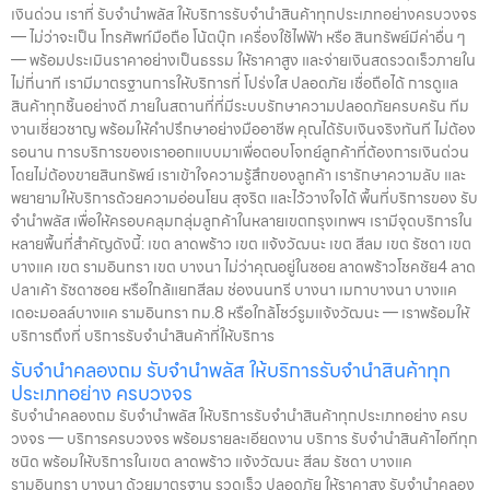
เงินด่วน เราที่ รับจำนำพลัส ให้บริการรับจำนำสินค้าทุกประเภทอย่างครบวงจร
— ไม่ว่าจะเป็น โทรศัพท์มือถือ โน้ตบุ๊ก เครื่องใช้ไฟฟ้า หรือ สินทรัพย์มีค่าอื่น ๆ
— พร้อมประเมินราคาอย่างเป็นธรรม ให้ราคาสูง และจ่ายเงินสดรวดเร็วภายใน
ไม่กี่นาที เรามีมาตรฐานการให้บริการที่ โปร่งใส ปลอดภัย เชื่อถือได้ การดูแล
สินค้าทุกชิ้นอย่างดี ภายในสถานที่ที่มีระบบรักษาความปลอดภัยครบครัน ทีม
งานเชี่ยวชาญ พร้อมให้คำปรึกษาอย่างมืออาชีพ คุณได้รับเงินจริงทันที ไม่ต้อง
รอนาน การบริการของเราออกแบบมาเพื่อตอบโจทย์ลูกค้าที่ต้องการเงินด่วน
โดยไม่ต้องขายสินทรัพย์ เราเข้าใจความรู้สึกของลูกค้า เรารักษาความลับ และ
พยายามให้บริการด้วยความอ่อนโยน สุจริต และไว้วางใจได้ พื้นที่บริการของ รับ
จำนำพลัส เพื่อให้ครอบคลุมกลุ่มลูกค้าในหลายเขตกรุงเทพฯ เรามีจุดบริการใน
หลายพื้นที่สำคัญดังนี้: เขต ลาดพร้าว เขต แจ้งวัฒนะ เขต สีลม เขต รัชดา เขต
บางแค เขต รามอินทรา เขต บางนา ไม่ว่าคุณอยู่ในซอย ลาดพร้าวโชคชัย4 ลาด
ปลาเค้า รัชดาซอย หรือใกล้แยกสีลม ช่องนนทรี บางนา เมกาบางนา บางแค
เดอะมอลล์บางแค รามอินทรา กม.8 หรือใกล้โชว์รูมแจ้งวัฒนะ — เราพร้อมให้
บริการถึงที่ บริการรับจำนำสินค้าที่ให้บริการ
รับจำนำคลองถม รับจำนำพลัส ให้บริการรับจำนำสินค้าทุก
ประเภทอย่าง ครบวงจร
รับจำนำคลองถม รับจำนำพลัส ให้บริการรับจำนำสินค้าทุกประเภทอย่าง ครบ
วงจร — บริการครบวงจร พร้อมรายละเอียดงาน บริการ รับจำนำสินค้าไอทีทุก
ชนิด พร้อมให้บริการในเขต ลาดพร้าว แจ้งวัฒนะ สีลม รัชดา บางแค
รามอินทรา บางนา ด้วยมาตรฐาน รวดเร็ว ปลอดภัย ให้ราคาสูง รับจำนำคลอง