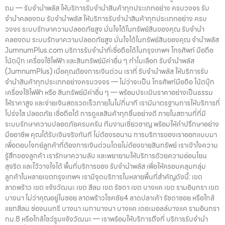
ถม — รับจำนำพลัส ให้บริการรับจำนำสินค้าทุกประเภทอย่าง ครบวงจร รับ
จำนำคลองถม รับจำนำพลัส ให้บริการรับจำนำสินค้าทุกประเภทอย่าง ครบ
วงจร ระบบรักษาความปลอดภัยสูง มั่นใจได้ในทรัพย์สินของคุณ รับจำนำ
คลองถม ระบบรักษาความปลอดภัยสูง มั่นใจได้ในทรัพย์สินของคุณ จำนำพลัส
JumnumPlus.com บริการรับจำนำที่เชื่อถือได้ในกรุงเทพฯ โทรศัพท์ มือถือ
โน้ตบุ๊ก เครื่องใช้ไฟฟ้า และสินทรัพย์มีค่าอื่น ๆ ทำไมเลือก รับจำนำพลัส
(JumnumPlus) เมื่อคุณต้องการเงินด่วน เราที่ รับจำนำพลัส ให้บริการรับ
จำนำสินค้าทุกประเภทอย่างครบวงจร — ไม่ว่าจะเป็น โทรศัพท์มือถือ โน้ตบุ๊ก
เครื่องใช้ไฟฟ้า หรือ สินทรัพย์มีค่าอื่น ๆ — พร้อมประเมินราคาอย่างเป็นธรรม
ให้ราคาสูง และจ่ายเงินสดรวดเร็วภายในไม่กี่นาที เรามีมาตรฐานการให้บริการที่
โปร่งใส ปลอดภัย เชื่อถือได้ การดูแลสินค้าทุกชิ้นอย่างดี ภายในสถานที่ที่มี
ระบบรักษาความปลอดภัยครบครัน ทีมงานเชี่ยวชาญ พร้อมให้คำปรึกษาอย่าง
มืออาชีพ คุณได้รับเงินจริงทันที ไม่ต้องรอนาน การบริการของเราออกแบบมา
เพื่อตอบโจทย์ลูกค้าที่ต้องการเงินด่วนโดยไม่ต้องขายสินทรัพย์ เราเข้าใจความ
รู้สึกของลูกค้า เรารักษาความลับ และพยายามให้บริการด้วยความอ่อนโยน
สุจริต และไว้วางใจได้ พื้นที่บริการของ รับจำนำพลัส เพื่อให้ครอบคลุมกลุ่ม
ลูกค้าในหลายเขตกรุงเทพฯ เรามีจุดบริการในหลายพื้นที่สำคัญดังนี้: เขต
ลาดพร้าว เขต แจ้งวัฒนะ เขต สีลม เขต รัชดา เขต บางแค เขต รามอินทรา เขต
บางนา ไม่ว่าคุณอยู่ในซอย ลาดพร้าวโชคชัย4 ลาดปลาเค้า รัชดาซอย หรือใกล้
แยกสีลม ช่องนนทรี บางนา เมกาบางนา บางแค เดอะมอลล์บางแค รามอินทรา
กม.8 หรือใกล้โชว์รูมแจ้งวัฒนะ — เราพร้อมให้บริการถึงที่ บริการรับจำนำ