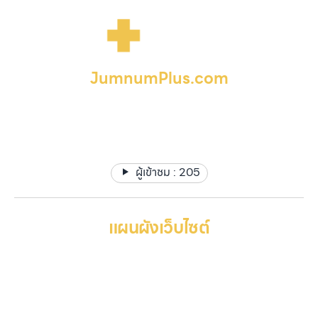
JumnumPlus.com
รับจำนำพลัส - รับจำนำสินค้าทุกชนิด ให้ราคาสูง ได้เงินด่วนทันใจ
ปลอดภัย อยู่ใกล้คุณ
ผู้เข้าชม :
205
แผนผังเว็บไซต์
หน้าหลัก
บริการของเรา
Gallery รวมรูปภาพ