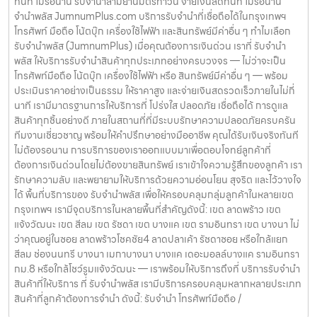
ทันที ไม่รอนาน รับจำนำสามย่านมิตรทาวน์ จ่ายเงินสดทันที ไม่รอนาน
จำนำพลัส JumnumPlus.com บริการรับจำนำที่เชื่อถือได้ในกรุงเทพฯ
โทรศัพท์ มือถือ โน้ตบุ๊ก เครื่องใช้ไฟฟ้า และสินทรัพย์มีค่าอื่น ๆ ทำไมเลือก
รับจำนำพลัส (JumnumPlus) เมื่อคุณต้องการเงินด่วน เราที่ รับจำนำ
พลัส ให้บริการรับจำนำสินค้าทุกประเภทอย่างครบวงจร — ไม่ว่าจะเป็น
โทรศัพท์มือถือ โน้ตบุ๊ก เครื่องใช้ไฟฟ้า หรือ สินทรัพย์มีค่าอื่น ๆ — พร้อม
ประเมินราคาอย่างเป็นธรรม ให้ราคาสูง และจ่ายเงินสดรวดเร็วภายในไม่กี่
นาที เรามีมาตรฐานการให้บริการที่ โปร่งใส ปลอดภัย เชื่อถือได้ การดูแล
สินค้าทุกชิ้นอย่างดี ภายในสถานที่ที่มีระบบรักษาความปลอดภัยครบครัน
ทีมงานเชี่ยวชาญ พร้อมให้คำปรึกษาอย่างมืออาชีพ คุณได้รับเงินจริงทันที
ไม่ต้องรอนาน การบริการของเราออกแบบมาเพื่อตอบโจทย์ลูกค้าที่
ต้องการเงินด่วนโดยไม่ต้องขายสินทรัพย์ เราเข้าใจความรู้สึกของลูกค้า เรา
รักษาความลับ และพยายามให้บริการด้วยความอ่อนโยน สุจริต และไว้วางใจ
ได้ พื้นที่บริการของ รับจำนำพลัส เพื่อให้ครอบคลุมกลุ่มลูกค้าในหลายเขต
กรุงเทพฯ เรามีจุดบริการในหลายพื้นที่สำคัญดังนี้: เขต ลาดพร้าว เขต
แจ้งวัฒนะ เขต สีลม เขต รัชดา เขต บางแค เขต รามอินทรา เขต บางนา ไม่
ว่าคุณอยู่ในซอย ลาดพร้าวโชคชัย4 ลาดปลาเค้า รัชดาซอย หรือใกล้แยก
สีลม ช่องนนทรี บางนา เมกาบางนา บางแค เดอะมอลล์บางแค รามอินทรา
กม.8 หรือใกล้โชว์รูมแจ้งวัฒนะ — เราพร้อมให้บริการถึงที่ บริการรับจำนำ
สินค้าที่ให้บริการ ที่ รับจำนำพลัส เรามีบริการครอบคลุมหลากหลายประเภท
สินค้าที่ลูกค้าต้องการจำนำ ดังนี้: รับจำนำ โทรศัพท์มือถือ /