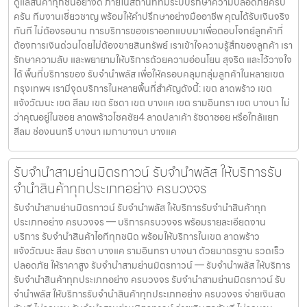
ดูแลสินค้าทุกชิ้นอย่างดี ภายในสถานที่ที่มีระบบรักษาความปลอดภัยครบ
ครัน ทีมงานเชี่ยวชาญ พร้อมให้คำปรึกษาอย่างมืออาชีพ คุณได้รับเงินจริง
ทันที ไม่ต้องรอนาน การบริการของเราออกแบบมาเพื่อตอบโจทย์ลูกค้าที่
ต้องการเงินด่วนโดยไม่ต้องขายสินทรัพย์ เราเข้าใจความรู้สึกของลูกค้า เรา
รักษาความลับ และพยายามให้บริการด้วยความอ่อนโยน สุจริต และไว้วางใจ
ได้ พื้นที่บริการของ รับจำนำพลัส เพื่อให้ครอบคลุมกลุ่มลูกค้าในหลายเขต
กรุงเทพฯ เรามีจุดบริการในหลายพื้นที่สำคัญดังนี้: เขต ลาดพร้าว เขต
แจ้งวัฒนะ เขต สีลม เขต รัชดา เขต บางแค เขต รามอินทรา เขต บางนา ไม่
ว่าคุณอยู่ในซอย ลาดพร้าวโชคชัย4 ลาดปลาเค้า รัชดาซอย หรือใกล้แยก
สีลม ช่องนนทรี บางนา เมกาบางนา บางแค
รับจำนำสามย่านมิตรทาวน์ รับจำนำพลัส ให้บริการรับ
จำนำสินค้าทุกประเภทอย่าง ครบวงจร
รับจำนำสามย่านมิตรทาวน์ รับจำนำพลัส ให้บริการรับจำนำสินค้าทุก
ประเภทอย่าง ครบวงจร — บริการครบวงจร พร้อมรายละเอียดงาน
บริการ รับจำนำสินค้าไอทีทุกชนิด พร้อมให้บริการในเขต ลาดพร้าว
แจ้งวัฒนะ สีลม รัชดา บางแค รามอินทรา บางนา ด้วยมาตรฐาน รวดเร็ว
ปลอดภัย ให้ราคาสูง รับจำนำสามย่านมิตรทาวน์ — รับจำนำพลัส ให้บริการ
รับจำนำสินค้าทุกประเภทอย่าง ครบวงจร รับจำนำสามย่านมิตรทาวน์ รับ
จำนำพลัส ให้บริการรับจำนำสินค้าทุกประเภทอย่าง ครบวงจร จ่ายเงินสด