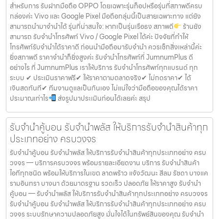
สำหรับการ รับฝากมือถือ OPPO โดยเฉพาะรุ่นท็อปหรือรุ่นที่สภาพดีครบ
กล่องค่ะ Vivo และ Google Pixel มือถือกลุ่มนี้เป็นสายเฉพาะทาง แต่ยัง
สามารถนำมาจำนำได้ รุ่นที่น่าสนใจ: หากเป็นรุ่นเรือธง สภาพดี
ร้านยัง
สามารถ รับจำนำโทรศัพท์ Vivo / Google Pixel ได้ค่ะ ปัจจัยที่ทำให้
โทรศัพท์รับจำนำได้ราคาดี ก่อนนำมือถือมารับจำนำ ควรเช็กสิ่งเหล่านี้ค่ะ
ยิ่งสภาพดี ราคาจำนำก็ยิ่งสูงค่ะ รับจำนำโทรศัพท์ที่ JumnumPlus ดี
อย่างไร ที่ JumnumPlus เราให้บริการ รับจำนำโทรศัพท์ทุกแบรนด์ ทุก
ระบบ ✔ ประเมินราคาฟรี✔ ให้ราคาตามตลาดจริง✔ ไม่กดราคา✔ ได้
เงินสดทันที✔ ทีมงานดูแลเป็นกันเอง ไม่แน่ใจว่ามือถือของคุณได้ราคา
ประมาณเท่าไร
ส่งรูปมาประเมินก่อนได้เลยค่ะ สรุป
รับจำนำคู้บอน รับจำนำพลัส ให้บริการรับจำนำสินค้าทุก
ประเภทอย่าง ครบวงจร
รับจำนำคู้บอน รับจำนำพลัส ให้บริการรับจำนำสินค้าทุกประเภทอย่าง ครบ
วงจร — บริการครบวงจร พร้อมรายละเอียดงาน บริการ รับจำนำสินค้า
ไอทีทุกชนิด พร้อมให้บริการในเขต ลาดพร้าว แจ้งวัฒนะ สีลม รัชดา บางแค
รามอินทรา บางนา ด้วยมาตรฐาน รวดเร็ว ปลอดภัย ให้ราคาสูง รับจำนำ
คู้บอน — รับจำนำพลัส ให้บริการรับจำนำสินค้าทุกประเภทอย่าง ครบวงจร
รับจำนำคู้บอน รับจำนำพลัส ให้บริการรับจำนำสินค้าทุกประเภทอย่าง ครบ
วงจร ระบบรักษาความปลอดภัยสูง มั่นใจได้ในทรัพย์สินของคุณ รับจำนำ