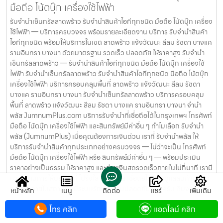
มือถือ โน้ตบุ๊ก เครื่องใช้ไฟฟ้า
รับจำนำเซ็นทรัลลาดพร้าว รับจำนำสินค้าไอทีทุกชนิด มือถือ โน้ตบุ๊ก เครื่อง
ใช้ไฟฟ้า — บริการครบวงจร พร้อมรายละเอียดงาน บริการ รับจำนำสินค้า
ไอทีทุกชนิด พร้อมให้บริการในเขต ลาดพร้าว แจ้งวัฒนะ สีลม รัชดา บางแค
รามอินทรา บางนา ด้วยมาตรฐาน รวดเร็ว ปลอดภัย ให้ราคาสูง รับจำนำ
เซ็นทรัลลาดพร้าว — รับจำนำสินค้าไอทีทุกชนิด มือถือ โน้ตบุ๊ก เครื่องใช้
ไฟฟ้า รับจำนำเซ็นทรัลลาดพร้าว รับจำนำสินค้าไอทีทุกชนิด มือถือ โน้ตบุ๊ก
เครื่องใช้ไฟฟ้า บริการครอบคลุมพื้นที่ ลาดพร้าว แจ้งวัฒนะ สีลม รัชดา
บางแค รามอินทรา บางนา รับจำนำเซ็นทรัลลาดพร้าว บริการครอบคลุม
พื้นที่ ลาดพร้าว แจ้งวัฒนะ สีลม รัชดา บางแค รามอินทรา บางนา จำนำ
พลัส JumnumPlus.com บริการรับจำนำที่เชื่อถือได้ในกรุงเทพฯ โทรศัพท์
มือถือ โน้ตบุ๊ก เครื่องใช้ไฟฟ้า และสินทรัพย์มีค่าอื่น ๆ ทำไมเลือก รับจำนำ
พลัส (JumnumPlus) เมื่อคุณต้องการเงินด่วน เราที่ รับจำนำพลัส ให้
บริการรับจำนำสินค้าทุกประเภทอย่างครบวงจร — ไม่ว่าจะเป็น โทรศัพท์
มือถือ โน้ตบุ๊ก เครื่องใช้ไฟฟ้า หรือ สินทรัพย์มีค่าอื่น ๆ — พร้อมประเมิน
ราคาอย่างเป็นธรรม ให้ราคาสูง และจ่ายเงินสดรวดเร็วภายในไม่กี่นาที เรามี
มาตรฐานการให้บริการที่ โปร่งใส ปลอดภัย เชื่อถือได้ การดูแลสินค้าทุกชิ้น
อย่างดี ภายในสถานที่ที่มีระบบรักษาความปลอดภัยครบครัน ทีมงาน
หน้าหลัก
เมนู
ติดต่อ
แชร์
เพิ่มเติม
เชี่ยวชาญ พร้อมให้คำปรึกษาอย่างมืออาชีพ คุณได้รับเงินจริงทันที ไม่ต้อง
โทร คลิก
แอดไลน์ คลิก
รอนาน การบริการของเราออกแบบมาเพื่อตอบโจทย์ลูกค้าที่ต้องการเงิน
ด่วนโดยไม่ต้องขายสินทรัพย์ เราเข้าใจความรู้สึกของลูกค้า เรารักษาความ