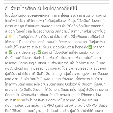
รับจำนำโทรศัพท์ รุ่นไหนได้ราคาดีในปีนี้
ในปีนี้ตลาดมือถือมือสองยังคงคึกคัก ทำให้หลายรุ่นสามารถนำมา รับจำนำ
โทรศัพท์ ได้ราคาดี โดยเฉพาะมือถือรุ่นเรือธง หรือรุ่นที่ยังเป็นที่ต้องการใน
ตลาด หากคุณกำลังมองหาเงินด่วน การ จำนำมือถือ ถือเป็นทางเลือกที่
สะดวก ได้เงินไว และไม่ต้องขายขาด บทความนี้ JumnumPlus ขอพาไปดู
ว่า
โทรศัพท์รุ่นไหนบ้าง ที่รับจำนำได้ราคาดีในปีนี้ iPhone รุ่นที่รับจำนำ
ได้ราคาดี iPhone ยังครองอันดับหนึ่งเรื่องราคามือสอง และเป็นรุ่นที่ร้าน
รับจำนำให้ราคาสูงเสมอ รุ่นที่แนะนำ: จุดเด่นของ iPhone คือ
ราคาตก
ช้า
ตลาดต้องการสูง
รับจำนำได้วงเงินดี แม้ใช้งานแล้ว เหมาะมาก
สำหรับคนที่ต้องการ รับจำนำไอโฟน หรือ รับฝากไอโฟน แบบไม่ต้องขาย
เครื่องค่ะ Samsung รุ่นยอดนิยมสำหรับการรับจำนำ Samsung เป็นมือ
ถือ Android ที่ราคามือสองแข็งแรงที่สุด โดยเฉพาะรุ่นเรือธงและรุ่นจอพับ
รุ่นที่รับจำนำได้ราคาดี: มือถือ Samsung กลุ่มนี้✔ สเปกสูง✔ ราคามือสอง
ยังดี✔ ร้านรับจำนำสนใจเป็นพิเศษ เหมาะสำหรับคนที่ต้องการ รับจำนำ
โทรศัพท์ Samsung หรือ จำนำ Samsung Galaxy ค่ะ Xiaomi รุ่นสเปก
แรง ราคาคุ้ม มือถือ Xiaomi ได้รับความนิยมมากในกลุ่มผู้ใช้จริง และตลาด
มือสองเริ่มแข็งแรงขึ้น รุ่นที่แนะนำ: แม้ราคาจะไม่สูงเท่า iPhone แต่ยัง
สามารถ
รับจำนำโทรศัพท์ Xiaomi ได้ในราคาที่คุ้มค่า เหมาะกับคน
ต้องการเงินด่วนระยะสั้นค่ะ OPPO รุ่นที่ร้านรับจำนำสนใจ OPPO เป็นมือ
ถือที่มีดีไซน์สวย และมีฐานลูกค้าค่อนข้างกว้าง รุ่นที่รับจำนำได้ดี: เหมาะ