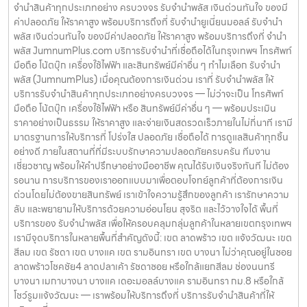
จำนำสินค้าทุกประเภทอย่าง ครบวงจร รับจำนำพลัส เงินด่วนทันใจ ของมี
ค่าปลอดภัย ให้ราคาสูง พร้อมบริการถึงที่ รับจำนำยูเนี่ยนมอลล์ รับจำนำ
พลัส เงินด่วนทันใจ ของมีค่าปลอดภัย ให้ราคาสูง พร้อมบริการถึงที่ จำนำ
พลัส JumnumPlus.com บริการรับจำนำที่เชื่อถือได้ในกรุงเทพฯ โทรศัพท์
มือถือ โน้ตบุ๊ก เครื่องใช้ไฟฟ้า และสินทรัพย์มีค่าอื่น ๆ ทำไมเลือก รับจำนำ
พลัส (JumnumPlus) เมื่อคุณต้องการเงินด่วน เราที่ รับจำนำพลัส ให้
บริการรับจำนำสินค้าทุกประเภทอย่างครบวงจร — ไม่ว่าจะเป็น โทรศัพท์
มือถือ โน้ตบุ๊ก เครื่องใช้ไฟฟ้า หรือ สินทรัพย์มีค่าอื่น ๆ — พร้อมประเมิน
ราคาอย่างเป็นธรรม ให้ราคาสูง และจ่ายเงินสดรวดเร็วภายในไม่กี่นาที เรามี
มาตรฐานการให้บริการที่ โปร่งใส ปลอดภัย เชื่อถือได้ การดูแลสินค้าทุกชิ้น
อย่างดี ภายในสถานที่ที่มีระบบรักษาความปลอดภัยครบครัน ทีมงาน
เชี่ยวชาญ พร้อมให้คำปรึกษาอย่างมืออาชีพ คุณได้รับเงินจริงทันที ไม่ต้อง
รอนาน การบริการของเราออกแบบมาเพื่อตอบโจทย์ลูกค้าที่ต้องการเงิน
ด่วนโดยไม่ต้องขายสินทรัพย์ เราเข้าใจความรู้สึกของลูกค้า เรารักษาความ
ลับ และพยายามให้บริการด้วยความอ่อนโยน สุจริต และไว้วางใจได้ พื้นที่
บริการของ รับจำนำพลัส เพื่อให้ครอบคลุมกลุ่มลูกค้าในหลายเขตกรุงเทพฯ
เรามีจุดบริการในหลายพื้นที่สำคัญดังนี้: เขต ลาดพร้าว เขต แจ้งวัฒนะ เขต
สีลม เขต รัชดา เขต บางแค เขต รามอินทรา เขต บางนา ไม่ว่าคุณอยู่ในซอย
ลาดพร้าวโชคชัย4 ลาดปลาเค้า รัชดาซอย หรือใกล้แยกสีลม ช่องนนทรี
บางนา เมกาบางนา บางแค เดอะมอลล์บางแค รามอินทรา กม.8 หรือใกล้
โชว์รูมแจ้งวัฒนะ — เราพร้อมให้บริการถึงที่ บริการรับจำนำสินค้าที่ให้