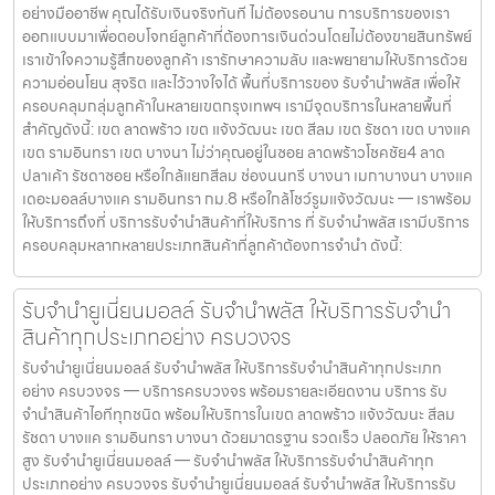
อย่างมืออาชีพ คุณได้รับเงินจริงทันที ไม่ต้องรอนาน การบริการของเรา
ออกแบบมาเพื่อตอบโจทย์ลูกค้าที่ต้องการเงินด่วนโดยไม่ต้องขายสินทรัพย์
เราเข้าใจความรู้สึกของลูกค้า เรารักษาความลับ และพยายามให้บริการด้วย
ความอ่อนโยน สุจริต และไว้วางใจได้ พื้นที่บริการของ รับจำนำพลัส เพื่อให้
ครอบคลุมกลุ่มลูกค้าในหลายเขตกรุงเทพฯ เรามีจุดบริการในหลายพื้นที่
สำคัญดังนี้: เขต ลาดพร้าว เขต แจ้งวัฒนะ เขต สีลม เขต รัชดา เขต บางแค
เขต รามอินทรา เขต บางนา ไม่ว่าคุณอยู่ในซอย ลาดพร้าวโชคชัย4 ลาด
ปลาเค้า รัชดาซอย หรือใกล้แยกสีลม ช่องนนทรี บางนา เมกาบางนา บางแค
เดอะมอลล์บางแค รามอินทรา กม.8 หรือใกล้โชว์รูมแจ้งวัฒนะ — เราพร้อม
ให้บริการถึงที่ บริการรับจำนำสินค้าที่ให้บริการ ที่ รับจำนำพลัส เรามีบริการ
ครอบคลุมหลากหลายประเภทสินค้าที่ลูกค้าต้องการจำนำ ดังนี้:
รับจำนำยูเนี่ยนมอลล์ รับจำนำพลัส ให้บริการรับจำนำ
สินค้าทุกประเภทอย่าง ครบวงจร
รับจำนำยูเนี่ยนมอลล์ รับจำนำพลัส ให้บริการรับจำนำสินค้าทุกประเภท
อย่าง ครบวงจร — บริการครบวงจร พร้อมรายละเอียดงาน บริการ รับ
จำนำสินค้าไอทีทุกชนิด พร้อมให้บริการในเขต ลาดพร้าว แจ้งวัฒนะ สีลม
รัชดา บางแค รามอินทรา บางนา ด้วยมาตรฐาน รวดเร็ว ปลอดภัย ให้ราคา
สูง รับจำนำยูเนี่ยนมอลล์ — รับจำนำพลัส ให้บริการรับจำนำสินค้าทุก
ประเภทอย่าง ครบวงจร รับจำนำยูเนี่ยนมอลล์ รับจำนำพลัส ให้บริการรับ