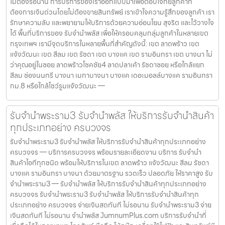
ไม่ต้องรอนาน การบริการของเราออกแบบมาเพื่อตอบโจทย์ลูกค้าที่
ต้องการเงินด่วนโดยไม่ต้องขายสินทรัพย์ เราเข้าใจความรู้สึกของลูกค้า เรา
รักษาความลับ และพยายามให้บริการด้วยความอ่อนโยน สุจริต และไว้วางใจ
ได้ พื้นที่บริการของ รับจำนำพลัส เพื่อให้ครอบคลุมกลุ่มลูกค้าในหลายเขต
กรุงเทพฯ เรามีจุดบริการในหลายพื้นที่สำคัญดังนี้: เขต ลาดพร้าว เขต
แจ้งวัฒนะ เขต สีลม เขต รัชดา เขต บางแค เขต รามอินทรา เขต บางนา ไม่
ว่าคุณอยู่ในซอย ลาดพร้าวโชคชัย4 ลาดปลาเค้า รัชดาซอย หรือใกล้แยก
สีลม ช่องนนทรี บางนา เมกาบางนา บางแค เดอะมอลล์บางแค รามอินทรา
กม.8 หรือใกล้โชว์รูมแจ้งวัฒนะ —
รับจำนำพระราม3 รับจำนำพลัส ให้บริการรับจำนำสินค้า
ทุกประเภทอย่าง ครบวงจร
รับจำนำพระราม3 รับจำนำพลัส ให้บริการรับจำนำสินค้าทุกประเภทอย่าง
ครบวงจร — บริการครบวงจร พร้อมรายละเอียดงาน บริการ รับจำนำ
สินค้าไอทีทุกชนิด พร้อมให้บริการในเขต ลาดพร้าว แจ้งวัฒนะ สีลม รัชดา
บางแค รามอินทรา บางนา ด้วยมาตรฐาน รวดเร็ว ปลอดภัย ให้ราคาสูง รับ
จำนำพระราม3 — รับจำนำพลัส ให้บริการรับจำนำสินค้าทุกประเภทอย่าง
ครบวงจร รับจำนำพระราม3 รับจำนำพลัส ให้บริการรับจำนำสินค้าทุก
ประเภทอย่าง ครบวงจร จ่ายเงินสดทันที ไม่รอนาน รับจำนำพระราม3 จ่าย
เงินสดทันที ไม่รอนาน จำนำพลัส JumnumPlus.com บริการรับจำนำที่