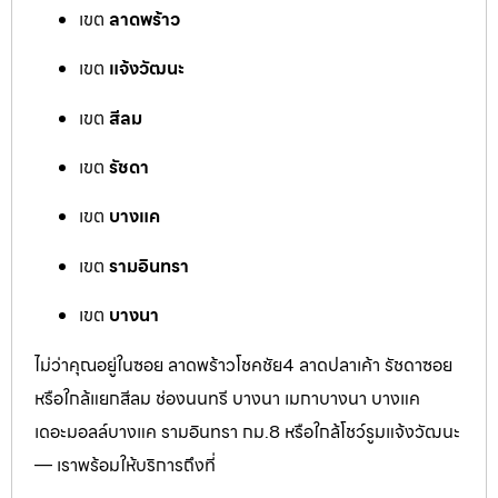
เขต
ลาดพร้าว
เขต
แจ้งวัฒนะ
เขต
สีลม
เขต
รัชดา
เขต
บางแค
เขต
รามอินทรา
เขต
บางนา
ไม่ว่าคุณอยู่ในซอย ลาดพร้าวโชคชัย4 ลาดปลาเค้า รัชดาซอย
หรือใกล้แยกสีลม ช่องนนทรี บางนา เมกาบางนา บางแค
เดอะมอลล์บางแค รามอินทรา กม.8 หรือใกล้โชว์รูมแจ้งวัฒนะ
— เราพร้อมให้บริการถึงที่