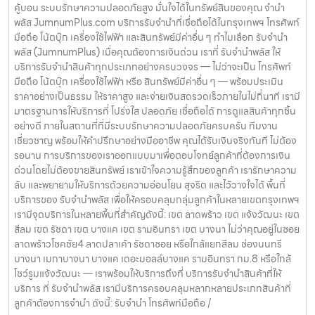
คู้บอน ระบบรักษาความปลอดภัยสูง มั่นใจได้ในทรัพย์สินของคุณ จำนำ
พลัส JumnumPlus.com บริการรับจำนำที่เชื่อถือได้ในกรุงเทพฯ โทรศัพท์
มือถือ โน้ตบุ๊ก เครื่องใช้ไฟฟ้า และสินทรัพย์มีค่าอื่น ๆ ทำไมเลือก รับจำนำ
พลัส (JumnumPlus) เมื่อคุณต้องการเงินด่วน เราที่ รับจำนำพลัส ให้
บริการรับจำนำสินค้าทุกประเภทอย่างครบวงจร — ไม่ว่าจะเป็น โทรศัพท์
มือถือ โน้ตบุ๊ก เครื่องใช้ไฟฟ้า หรือ สินทรัพย์มีค่าอื่น ๆ — พร้อมประเมิน
ราคาอย่างเป็นธรรม ให้ราคาสูง และจ่ายเงินสดรวดเร็วภายในไม่กี่นาที เรามี
มาตรฐานการให้บริการที่ โปร่งใส ปลอดภัย เชื่อถือได้ การดูแลสินค้าทุกชิ้น
อย่างดี ภายในสถานที่ที่มีระบบรักษาความปลอดภัยครบครัน ทีมงาน
เชี่ยวชาญ พร้อมให้คำปรึกษาอย่างมืออาชีพ คุณได้รับเงินจริงทันที ไม่ต้อง
รอนาน การบริการของเราออกแบบมาเพื่อตอบโจทย์ลูกค้าที่ต้องการเงิน
ด่วนโดยไม่ต้องขายสินทรัพย์ เราเข้าใจความรู้สึกของลูกค้า เรารักษาความ
ลับ และพยายามให้บริการด้วยความอ่อนโยน สุจริต และไว้วางใจได้ พื้นที่
บริการของ รับจำนำพลัส เพื่อให้ครอบคลุมกลุ่มลูกค้าในหลายเขตกรุงเทพฯ
เรามีจุดบริการในหลายพื้นที่สำคัญดังนี้: เขต ลาดพร้าว เขต แจ้งวัฒนะ เขต
สีลม เขต รัชดา เขต บางแค เขต รามอินทรา เขต บางนา ไม่ว่าคุณอยู่ในซอย
ลาดพร้าวโชคชัย4 ลาดปลาเค้า รัชดาซอย หรือใกล้แยกสีลม ช่องนนทรี
บางนา เมกาบางนา บางแค เดอะมอลล์บางแค รามอินทรา กม.8 หรือใกล้
โชว์รูมแจ้งวัฒนะ — เราพร้อมให้บริการถึงที่ บริการรับจำนำสินค้าที่ให้
บริการ ที่ รับจำนำพลัส เรามีบริการครอบคลุมหลากหลายประเภทสินค้าที่
ลูกค้าต้องการจำนำ ดังนี้: รับจำนำ โทรศัพท์มือถือ /