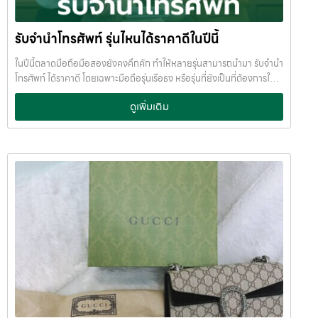
รับจำนำโทรศัพท์ รุ่นไหนได้ราคาดีในปีนี้
ในปีนี้ตลาดมือถือมือสองยังคงคึกคัก ทำให้หลายรุ่นสามารถนำมา รับจำนำ
โทรศัพท์ ได้ราคาดี โดยเฉพาะมือถือรุ่นเรือธง หรือรุ่นที่ยังเป็นที่ต้องการใน
ตลาด หากคุณกำลังมองหาเงินด่วน การ จำนำมือถือ ถือเป็นทางเลือกที่
ดูเพิ่มเติม
สะดวก ได้เงินไว และไม่ต้องขายขาด บทความนี้ JumnumPlus ขอพาไปดู
ว่า
โทรศัพท์รุ่นไหนบ้าง ที่รับจำนำได้ราคาดีในปีนี้ iPhone รุ่นที่รับจำนำได้
ราคาดี iPhone ยังครองอันดับหนึ่งเรื่องราคามือสอง และเป็นรุ่นที่ร้านรับ
จำนำให้ราคาสูงเสมอ รุ่นที่แนะนำ: iPhone 15 Pro Max iPhone 15 Pro
iPhone 14 Pro / Pro Max iPhone 13 Pro / Pro Max จุดเด่นของ
iPhone คือ
ราคาตกช้า
ตลาดต้องการสูง
รับจำนำได้วงเงินดี แม้
ใช้งานแล้ว เหมาะมากสำหรับคนที่ต้องการ รับจำนำไอโฟน หรือ รับฝากไอ
โฟน แบบไม่ต้องขายเครื่องค่ะ Samsung รุ่นยอดนิยมสำหรับการรับจำนำ
Samsung เป็นมือถือ Android ที่ราคามือสองแข็งแรงที่สุด โดยเฉพาะรุ่น
เรือธงและรุ่นจอพับ รุ่นที่รับจำนำได้ราคาดี: Samsung Galaxy S24 Ultra
Samsung Galaxy S23 Ultra Samsung Galaxy Z Fold 5
Samsung Galaxy Z Flip 5 มือถือ Samsung กลุ่มนี้✔ สเปกสูง✔ ราคา
มือสองยังดี✔ ร้านรับจำนำสนใจเป็นพิเศษ เหมาะสำหรับคนที่ต้องการ รับ
จำนำโทรศัพท์ Samsung หรือ จำนำ Samsung Galaxy ค่ะ Xiaomi รุ่น
สเปกแรง ราคาคุ้ม มือถือ Xiaomi ได้รับความนิยมมากในกลุ่มผู้ใช้จริง และ