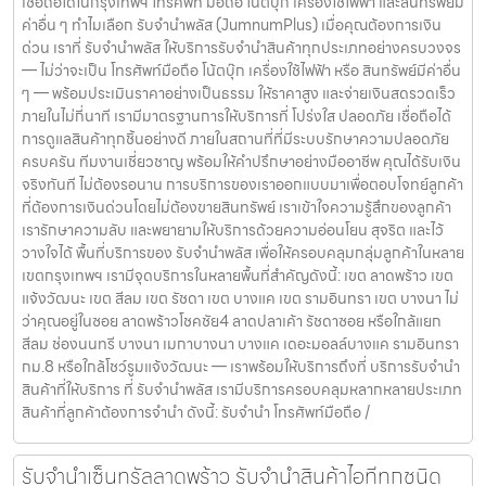
เชื่อถือได้ในกรุงเทพฯ โทรศัพท์ มือถือ โน้ตบุ๊ก เครื่องใช้ไฟฟ้า และสินทรัพย์มี
ค่าอื่น ๆ ทำไมเลือก รับจำนำพลัส (JumnumPlus) เมื่อคุณต้องการเงิน
ด่วน เราที่ รับจำนำพลัส ให้บริการรับจำนำสินค้าทุกประเภทอย่างครบวงจร
— ไม่ว่าจะเป็น โทรศัพท์มือถือ โน้ตบุ๊ก เครื่องใช้ไฟฟ้า หรือ สินทรัพย์มีค่าอื่น
ๆ — พร้อมประเมินราคาอย่างเป็นธรรม ให้ราคาสูง และจ่ายเงินสดรวดเร็ว
ภายในไม่กี่นาที เรามีมาตรฐานการให้บริการที่ โปร่งใส ปลอดภัย เชื่อถือได้
การดูแลสินค้าทุกชิ้นอย่างดี ภายในสถานที่ที่มีระบบรักษาความปลอดภัย
ครบครัน ทีมงานเชี่ยวชาญ พร้อมให้คำปรึกษาอย่างมืออาชีพ คุณได้รับเงิน
จริงทันที ไม่ต้องรอนาน การบริการของเราออกแบบมาเพื่อตอบโจทย์ลูกค้า
ที่ต้องการเงินด่วนโดยไม่ต้องขายสินทรัพย์ เราเข้าใจความรู้สึกของลูกค้า
เรารักษาความลับ และพยายามให้บริการด้วยความอ่อนโยน สุจริต และไว้
วางใจได้ พื้นที่บริการของ รับจำนำพลัส เพื่อให้ครอบคลุมกลุ่มลูกค้าในหลาย
เขตกรุงเทพฯ เรามีจุดบริการในหลายพื้นที่สำคัญดังนี้: เขต ลาดพร้าว เขต
แจ้งวัฒนะ เขต สีลม เขต รัชดา เขต บางแค เขต รามอินทรา เขต บางนา ไม่
ว่าคุณอยู่ในซอย ลาดพร้าวโชคชัย4 ลาดปลาเค้า รัชดาซอย หรือใกล้แยก
สีลม ช่องนนทรี บางนา เมกาบางนา บางแค เดอะมอลล์บางแค รามอินทรา
กม.8 หรือใกล้โชว์รูมแจ้งวัฒนะ — เราพร้อมให้บริการถึงที่ บริการรับจำนำ
สินค้าที่ให้บริการ ที่ รับจำนำพลัส เรามีบริการครอบคลุมหลากหลายประเภท
สินค้าที่ลูกค้าต้องการจำนำ ดังนี้: รับจำนำ โทรศัพท์มือถือ /
รับจำนำเซ็นทรัลลาดพร้าว รับจำนำสินค้าไอทีทุกชนิด