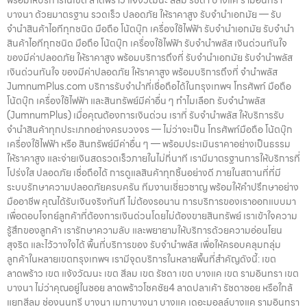
พร้อมให้บริการในเขต ลาดพร้าว แจ้งวัฒนะ สีลม รัชดา บางแค รามอินทรา
บางนา ด้วยมาตรฐาน รวดเร็ว ปลอดภัย ให้ราคาสูง รับจำนำเอกมัย — รับ
จำนำสินค้าไอทีทุกชนิด มือถือ โน้ตบุ๊ก เครื่องใช้ไฟฟ้า รับจำนำเอกมัย รับจำนำ
สินค้าไอทีทุกชนิด มือถือ โน้ตบุ๊ก เครื่องใช้ไฟฟ้า รับจำนำพลัส เงินด่วนทันใจ
ของมีค่าปลอดภัย ให้ราคาสูง พร้อมบริการถึงที่ รับจำนำเอกมัย รับจำนำพลัส
เงินด่วนทันใจ ของมีค่าปลอดภัย ให้ราคาสูง พร้อมบริการถึงที่ จำนำพลัส
JumnumPlus.com บริการรับจำนำที่เชื่อถือได้ในกรุงเทพฯ โทรศัพท์ มือถือ
โน้ตบุ๊ก เครื่องใช้ไฟฟ้า และสินทรัพย์มีค่าอื่น ๆ ทำไมเลือก รับจำนำพลัส
(JumnumPlus) เมื่อคุณต้องการเงินด่วน เราที่ รับจำนำพลัส ให้บริการรับ
จำนำสินค้าทุกประเภทอย่างครบวงจร — ไม่ว่าจะเป็น โทรศัพท์มือถือ โน้ตบุ๊ก
เครื่องใช้ไฟฟ้า หรือ สินทรัพย์มีค่าอื่น ๆ — พร้อมประเมินราคาอย่างเป็นธรรม
ให้ราคาสูง และจ่ายเงินสดรวดเร็วภายในไม่กี่นาที เรามีมาตรฐานการให้บริการที่
โปร่งใส ปลอดภัย เชื่อถือได้ การดูแลสินค้าทุกชิ้นอย่างดี ภายในสถานที่ที่มี
ระบบรักษาความปลอดภัยครบครัน ทีมงานเชี่ยวชาญ พร้อมให้คำปรึกษาอย่าง
มืออาชีพ คุณได้รับเงินจริงทันที ไม่ต้องรอนาน การบริการของเราออกแบบมา
เพื่อตอบโจทย์ลูกค้าที่ต้องการเงินด่วนโดยไม่ต้องขายสินทรัพย์ เราเข้าใจความ
รู้สึกของลูกค้า เรารักษาความลับ และพยายามให้บริการด้วยความอ่อนโยน
สุจริต และไว้วางใจได้ พื้นที่บริการของ รับจำนำพลัส เพื่อให้ครอบคลุมกลุ่ม
ลูกค้าในหลายเขตกรุงเทพฯ เรามีจุดบริการในหลายพื้นที่สำคัญดังนี้: เขต
ลาดพร้าว เขต แจ้งวัฒนะ เขต สีลม เขต รัชดา เขต บางแค เขต รามอินทรา เขต
บางนา ไม่ว่าคุณอยู่ในซอย ลาดพร้าวโชคชัย4 ลาดปลาเค้า รัชดาซอย หรือใกล้
แยกสีลม ช่องนนทรี บางนา เมกาบางนา บางแค เดอะมอลล์บางแค รามอินทรา