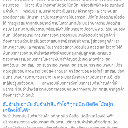
ครบวงจร — ไม่ว่าจะเป็น โทรศัพท์มือถือ โน้ตบุ๊ก เครื่องใช้ไฟฟ้า หรือ สินทรัพย์
มีค่าอื่น ๆ — พร้อมประเมินราคาอย่างเป็นธรรม ให้ราคาสูง และจ่ายเงินสด
รวดเร็วภายในไม่กี่นาที เรามีมาตรฐานการให้บริการที่ โปร่งใส ปลอดภัย เชื่อถือ
ได้ การดูแลสินค้าทุกชิ้นอย่างดี ภายในสถานที่ที่มีระบบรักษาความปลอดภัย
ครบครัน ทีมงานเชี่ยวชาญ พร้อมให้คำปรึกษาอย่างมืออาชีพ คุณได้รับเงินจริง
ทันที ไม่ต้องรอนาน การบริการของเราออกแบบมาเพื่อตอบโจทย์ลูกค้าที่
ต้องการเงินด่วนโดยไม่ต้องขายสินทรัพย์ เราเข้าใจความรู้สึกของลูกค้า เรา
รักษาความลับ และพยายามให้บริการด้วยความอ่อนโยน สุจริต และไว้วางใจได้
พื้นที่บริการของ รับจำนำพลัส เพื่อให้ครอบคลุมกลุ่มลูกค้าในหลายเขต
กรุงเทพฯ เรามีจุดบริการในหลายพื้นที่สำคัญดังนี้: เขต ลาดพร้าว เขต
แจ้งวัฒนะ เขต สีลม เขต รัชดา เขต บางแค เขต รามอินทรา เขต บางนา ไม่ว่า
คุณอยู่ในซอย ลาดพร้าวโชคชัย4 ลาดปลาเค้า รัชดาซอย หรือใกล้แยกสีลม ช่อง
นนทรี บางนา เมกาบางนา บางแค เดอะมอลล์บางแค รามอินทรา กม.8 หรือ
ใกล้โชว์รูมแจ้งวัฒนะ — เราพร้อมให้บริการถึงที่ บริการรับจำนำสินค้าที่ให้
บริการ ที่ รับจำนำพลัส เรามีบริการครอบคลุมหลากหลายประเภทสินค้าที่ลูกค้า
ต้องการจำนำ ดังนี้:
รับจำนำเอกมัย รับจำนำสินค้าไอทีทุกชนิด มือถือ โน้ตบุ๊ก
เครื่องใช้ไฟฟ้า
รับจำนำเอกมัย รับจำนำสินค้าไอทีทุกชนิด มือถือ โน้ตบุ๊ก เครื่องใช้ไฟฟ้า —
บริการครบวงจร พร้อมรายละเอียดงาน บริการ รับจำนำสินค้าไอทีทุกชนิด