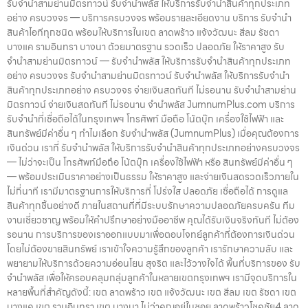
รับจำนำสามย่านมิตรทาวน์ รับจำนำพลัส ให้บริการรับจำนำสินค้าทุกประเภท
อย่าง ครบวงจร — บริการครบวงจร พร้อมรายละเอียดงาน บริการ รับจำนำ
สินค้าไอทีทุกชนิด พร้อมให้บริการในเขต ลาดพร้าว แจ้งวัฒนะ สีลม รัชดา
บางแค รามอินทรา บางนา ด้วยมาตรฐาน รวดเร็ว ปลอดภัย ให้ราคาสูง รับ
จำนำสามย่านมิตรทาวน์ — รับจำนำพลัส ให้บริการรับจำนำสินค้าทุกประเภท
อย่าง ครบวงจร รับจำนำสามย่านมิตรทาวน์ รับจำนำพลัส ให้บริการรับจำนำ
สินค้าทุกประเภทอย่าง ครบวงจร จ่ายเงินสดทันที ไม่รอนาน รับจำนำสามย่าน
มิตรทาวน์ จ่ายเงินสดทันที ไม่รอนาน จำนำพลัส JumnumPlus.com บริการ
รับจำนำที่เชื่อถือได้ในกรุงเทพฯ โทรศัพท์ มือถือ โน้ตบุ๊ก เครื่องใช้ไฟฟ้า และ
สินทรัพย์มีค่าอื่น ๆ ทำไมเลือก รับจำนำพลัส (JumnumPlus) เมื่อคุณต้องการ
เงินด่วน เราที่ รับจำนำพลัส ให้บริการรับจำนำสินค้าทุกประเภทอย่างครบวงจร
— ไม่ว่าจะเป็น โทรศัพท์มือถือ โน้ตบุ๊ก เครื่องใช้ไฟฟ้า หรือ สินทรัพย์มีค่าอื่น ๆ
— พร้อมประเมินราคาอย่างเป็นธรรม ให้ราคาสูง และจ่ายเงินสดรวดเร็วภายใน
ไม่กี่นาที เรามีมาตรฐานการให้บริการที่ โปร่งใส ปลอดภัย เชื่อถือได้ การดูแล
สินค้าทุกชิ้นอย่างดี ภายในสถานที่ที่มีระบบรักษาความปลอดภัยครบครัน ทีม
งานเชี่ยวชาญ พร้อมให้คำปรึกษาอย่างมืออาชีพ คุณได้รับเงินจริงทันที ไม่ต้อง
รอนาน การบริการของเราออกแบบมาเพื่อตอบโจทย์ลูกค้าที่ต้องการเงินด่วน
โดยไม่ต้องขายสินทรัพย์ เราเข้าใจความรู้สึกของลูกค้า เรารักษาความลับ และ
พยายามให้บริการด้วยความอ่อนโยน สุจริต และไว้วางใจได้ พื้นที่บริการของ รับ
จำนำพลัส เพื่อให้ครอบคลุมกลุ่มลูกค้าในหลายเขตกรุงเทพฯ เรามีจุดบริการใน
หลายพื้นที่สำคัญดังนี้: เขต ลาดพร้าว เขต แจ้งวัฒนะ เขต สีลม เขต รัชดา เขต
บางแค เขต รามอินทรา เขต บางนา ไม่ว่าคุณอยู่ในซอย ลาดพร้าวโชคชัย4 ลาด