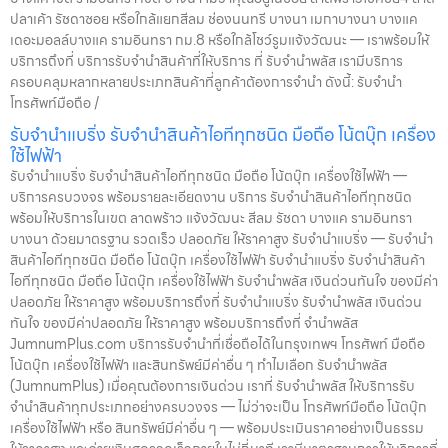
ปลาเค้า รัชดาซอย หรือใกล้แยกสีลม ช่องนนทรี บางนา เมกาบางนา บางแค
เดอะมอลล์บางแค รามอินทรา กม.8 หรือใกล้โชว์รูมแจ้งวัฒนะ — เราพร้อมให้
บริการถึงที่ บริการรับจำนำสินค้าที่ให้บริการ ที่ รับจำนำพลัส เรามีบริการ
ครอบคลุมหลากหลายประเภทสินค้าที่ลูกค้าต้องการจำนำ ดังนี้: รับจำนำ
โทรศัพท์มือถือ /
รับจำนำแบริ่ง รับจำนำสินค้าไอทีทุกชนิด มือถือ โน้ตบุ๊ก เครื่อง
ใช้ไฟฟ้า
รับจำนำแบริ่ง รับจำนำสินค้าไอทีทุกชนิด มือถือ โน้ตบุ๊ก เครื่องใช้ไฟฟ้า —
บริการครบวงจร พร้อมรายละเอียดงาน บริการ รับจำนำสินค้าไอทีทุกชนิด
พร้อมให้บริการในเขต ลาดพร้าว แจ้งวัฒนะ สีลม รัชดา บางแค รามอินทรา
บางนา ด้วยมาตรฐาน รวดเร็ว ปลอดภัย ให้ราคาสูง รับจำนำแบริ่ง — รับจำนำ
สินค้าไอทีทุกชนิด มือถือ โน้ตบุ๊ก เครื่องใช้ไฟฟ้า รับจำนำแบริ่ง รับจำนำสินค้า
ไอทีทุกชนิด มือถือ โน้ตบุ๊ก เครื่องใช้ไฟฟ้า รับจำนำพลัส เงินด่วนทันใจ ของมีค่า
ปลอดภัย ให้ราคาสูง พร้อมบริการถึงที่ รับจำนำแบริ่ง รับจำนำพลัส เงินด่วน
ทันใจ ของมีค่าปลอดภัย ให้ราคาสูง พร้อมบริการถึงที่ จำนำพลัส
JumnumPlus.com บริการรับจำนำที่เชื่อถือได้ในกรุงเทพฯ โทรศัพท์ มือถือ
โน้ตบุ๊ก เครื่องใช้ไฟฟ้า และสินทรัพย์มีค่าอื่น ๆ ทำไมเลือก รับจำนำพลัส
(JumnumPlus) เมื่อคุณต้องการเงินด่วน เราที่ รับจำนำพลัส ให้บริการรับ
จำนำสินค้าทุกประเภทอย่างครบวงจร — ไม่ว่าจะเป็น โทรศัพท์มือถือ โน้ตบุ๊ก
เครื่องใช้ไฟฟ้า หรือ สินทรัพย์มีค่าอื่น ๆ — พร้อมประเมินราคาอย่างเป็นธรรม