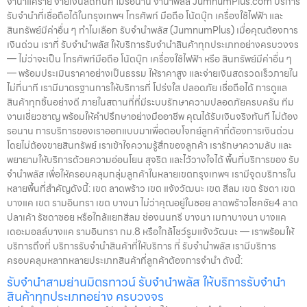
จำนำแคราย จ่ายเงินสดทันที ไม่รอนาน จำนำพลัส JumnumPlus.com บริการ
รับจำนำที่เชื่อถือได้ในกรุงเทพฯ โทรศัพท์ มือถือ โน้ตบุ๊ก เครื่องใช้ไฟฟ้า และ
สินทรัพย์มีค่าอื่น ๆ ทำไมเลือก รับจำนำพลัส (JumnumPlus) เมื่อคุณต้องการ
เงินด่วน เราที่ รับจำนำพลัส ให้บริการรับจำนำสินค้าทุกประเภทอย่างครบวงจร
— ไม่ว่าจะเป็น โทรศัพท์มือถือ โน้ตบุ๊ก เครื่องใช้ไฟฟ้า หรือ สินทรัพย์มีค่าอื่น ๆ
— พร้อมประเมินราคาอย่างเป็นธรรม ให้ราคาสูง และจ่ายเงินสดรวดเร็วภายใน
ไม่กี่นาที เรามีมาตรฐานการให้บริการที่ โปร่งใส ปลอดภัย เชื่อถือได้ การดูแล
สินค้าทุกชิ้นอย่างดี ภายในสถานที่ที่มีระบบรักษาความปลอดภัยครบครัน ทีม
งานเชี่ยวชาญ พร้อมให้คำปรึกษาอย่างมืออาชีพ คุณได้รับเงินจริงทันที ไม่ต้อง
รอนาน การบริการของเราออกแบบมาเพื่อตอบโจทย์ลูกค้าที่ต้องการเงินด่วน
โดยไม่ต้องขายสินทรัพย์ เราเข้าใจความรู้สึกของลูกค้า เรารักษาความลับ และ
พยายามให้บริการด้วยความอ่อนโยน สุจริต และไว้วางใจได้ พื้นที่บริการของ รับ
จำนำพลัส เพื่อให้ครอบคลุมกลุ่มลูกค้าในหลายเขตกรุงเทพฯ เรามีจุดบริการใน
หลายพื้นที่สำคัญดังนี้: เขต ลาดพร้าว เขต แจ้งวัฒนะ เขต สีลม เขต รัชดา เขต
บางแค เขต รามอินทรา เขต บางนา ไม่ว่าคุณอยู่ในซอย ลาดพร้าวโชคชัย4 ลาด
ปลาเค้า รัชดาซอย หรือใกล้แยกสีลม ช่องนนทรี บางนา เมกาบางนา บางแค
เดอะมอลล์บางแค รามอินทรา กม.8 หรือใกล้โชว์รูมแจ้งวัฒนะ — เราพร้อมให้
บริการถึงที่ บริการรับจำนำสินค้าที่ให้บริการ ที่ รับจำนำพลัส เรามีบริการ
ครอบคลุมหลากหลายประเภทสินค้าที่ลูกค้าต้องการจำนำ ดังนี้:
รับจำนำสามย่านมิตรทาวน์ รับจำนำพลัส ให้บริการรับจำนำ
สินค้าทุกประเภทอย่าง ครบวงจร