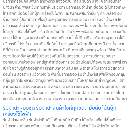
บริการครอบคลุมพื้นที่ ลาดพร้าว แจ้งวัฒนะ สีลม รัชดา บางแค รามอินทรา
บางนา จำนำพลัส JumnumPlus.com บริการรับจำนำที่เชื่อถือได้ในกรุงเทพฯ
โทรศัพท์ มือถือ โน้ตบุ๊ก เครื่องใช้ไฟฟ้า และสินทรัพย์มีค่าอื่น ๆ ทำไมเลือก รับ
จำนำพลัส (JumnumPlus) เมื่อคุณต้องการเงินด่วน เราที่ รับจำนำพลัส ให้
บริการรับจำนำสินค้าทุกประเภทอย่างครบวงจร — ไม่ว่าจะเป็น โทรศัพท์มือถือ
โน้ตบุ๊ก เครื่องใช้ไฟฟ้า หรือ สินทรัพย์มีค่าอื่น ๆ — พร้อมประเมินราคาอย่างเป็น
ธรรม ให้ราคาสูง และจ่ายเงินสดรวดเร็วภายในไม่กี่นาที เรามีมาตรฐานการให้
บริการที่ โปร่งใส ปลอดภัย เชื่อถือได้ การดูแลสินค้าทุกชิ้นอย่างดี ภายในสถาน
ที่ที่มีระบบรักษาความปลอดภัยครบครัน ทีมงานเชี่ยวชาญ พร้อมให้คำปรึกษา
อย่างมืออาชีพ คุณได้รับเงินจริงทันที ไม่ต้องรอนาน การบริการของเรา
ออกแบบมาเพื่อตอบโจทย์ลูกค้าที่ต้องการเงินด่วนโดยไม่ต้องขายสินทรัพย์ เรา
เข้าใจความรู้สึกของลูกค้า เรารักษาความลับ และพยายามให้บริการด้วยความ
อ่อนโยน สุจริต และไว้วางใจได้ พื้นที่บริการของ รับจำนำพลัส เพื่อให้ครอบคลุม
กลุ่มลูกค้าในหลายเขตกรุงเทพฯ เรามีจุดบริการในหลายพื้นที่สำคัญดังนี้: เขต
ลาดพร้าว เขต แจ้งวัฒนะ เขต สีลม เขต รัชดา เขต บางแค เขต รามอินทรา เขต
บางนา ไม่ว่าคุณอยู่ในซอย ลาดพร้าวโชคชัย4 ลาดปลาเค้า รัชดาซอย หรือใกล้
แยกสีลม ช่องนนทรี บางนา เมกาบางนา บางแค เดอะมอลล์บางแค รามอินทรา
รับจำนำหมอชิต รับจำนำสินค้าไอทีทุกชนิด มือถือ โน้ตบุ๊ก
เครื่องใช้ไฟฟ้า
รับจำนำหมอชิต รับจำนำสินค้าไอทีทุกชนิด มือถือ โน้ตบุ๊ก เครื่องใช้ไฟฟ้า —
บริการครบวงจร พร้อมรายละเอียดงาน บริการ รับจำนำสินค้าไอทีทุกชนิด