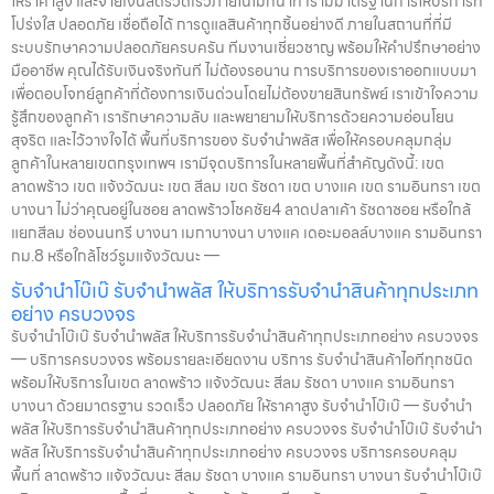
ให้ราคาสูง และจ่ายเงินสดรวดเร็วภายในไม่กี่นาที เรามีมาตรฐานการให้บริการที่
โปร่งใส ปลอดภัย เชื่อถือได้ การดูแลสินค้าทุกชิ้นอย่างดี ภายในสถานที่ที่มี
ระบบรักษาความปลอดภัยครบครัน ทีมงานเชี่ยวชาญ พร้อมให้คำปรึกษาอย่าง
มืออาชีพ คุณได้รับเงินจริงทันที ไม่ต้องรอนาน การบริการของเราออกแบบมา
เพื่อตอบโจทย์ลูกค้าที่ต้องการเงินด่วนโดยไม่ต้องขายสินทรัพย์ เราเข้าใจความ
รู้สึกของลูกค้า เรารักษาความลับ และพยายามให้บริการด้วยความอ่อนโยน
สุจริต และไว้วางใจได้ พื้นที่บริการของ รับจำนำพลัส เพื่อให้ครอบคลุมกลุ่ม
ลูกค้าในหลายเขตกรุงเทพฯ เรามีจุดบริการในหลายพื้นที่สำคัญดังนี้: เขต
ลาดพร้าว เขต แจ้งวัฒนะ เขต สีลม เขต รัชดา เขต บางแค เขต รามอินทรา เขต
บางนา ไม่ว่าคุณอยู่ในซอย ลาดพร้าวโชคชัย4 ลาดปลาเค้า รัชดาซอย หรือใกล้
แยกสีลม ช่องนนทรี บางนา เมกาบางนา บางแค เดอะมอลล์บางแค รามอินทรา
กม.8 หรือใกล้โชว์รูมแจ้งวัฒนะ —
รับจำนำโบ๊เบ๊ รับจำนำพลัส ให้บริการรับจำนำสินค้าทุกประเภท
อย่าง ครบวงจร
รับจำนำโบ๊เบ๊ รับจำนำพลัส ให้บริการรับจำนำสินค้าทุกประเภทอย่าง ครบวงจร
— บริการครบวงจร พร้อมรายละเอียดงาน บริการ รับจำนำสินค้าไอทีทุกชนิด
พร้อมให้บริการในเขต ลาดพร้าว แจ้งวัฒนะ สีลม รัชดา บางแค รามอินทรา
บางนา ด้วยมาตรฐาน รวดเร็ว ปลอดภัย ให้ราคาสูง รับจำนำโบ๊เบ๊ — รับจำนำ
พลัส ให้บริการรับจำนำสินค้าทุกประเภทอย่าง ครบวงจร รับจำนำโบ๊เบ๊ รับจำนำ
พลัส ให้บริการรับจำนำสินค้าทุกประเภทอย่าง ครบวงจร บริการครอบคลุม
พื้นที่ ลาดพร้าว แจ้งวัฒนะ สีลม รัชดา บางแค รามอินทรา บางนา รับจำนำโบ๊เบ๊