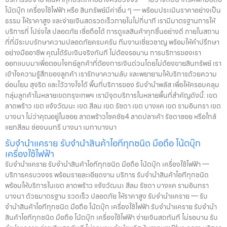
โน้ตบุ๊ก เครื่องใช้ไฟฟ้า หรือ สินทรัพย์มีค่าอื่น ๆ — พร้อมประเมินราคาอย่างเป็น
ธรรม ให้ราคาสูง และจ่ายเงินสดรวดเร็วภายในไม่กี่นาที เรามีมาตรฐานการให้
บริการที่ โปร่งใส ปลอดภัย เชื่อถือได้ การดูแลสินค้าทุกชิ้นอย่างดี ภายในสถาน
ที่ที่มีระบบรักษาความปลอดภัยครบครัน ทีมงานเชี่ยวชาญ พร้อมให้คำปรึกษา
อย่างมืออาชีพ คุณได้รับเงินจริงทันที ไม่ต้องรอนาน การบริการของเรา
ออกแบบมาเพื่อตอบโจทย์ลูกค้าที่ต้องการเงินด่วนโดยไม่ต้องขายสินทรัพย์ เรา
เข้าใจความรู้สึกของลูกค้า เรารักษาความลับ และพยายามให้บริการด้วยความ
อ่อนโยน สุจริต และไว้วางใจได้ พื้นที่บริการของ รับจำนำพลัส เพื่อให้ครอบคลุม
กลุ่มลูกค้าในหลายเขตกรุงเทพฯ เรามีจุดบริการในหลายพื้นที่สำคัญดังนี้: เขต
ลาดพร้าว เขต แจ้งวัฒนะ เขต สีลม เขต รัชดา เขต บางแค เขต รามอินทรา เขต
บางนา ไม่ว่าคุณอยู่ในซอย ลาดพร้าวโชคชัย4 ลาดปลาเค้า รัชดาซอย หรือใกล้
แยกสีลม ช่องนนทรี บางนา เมกาบางนา
รับจำนำแคราย รับจำนำสินค้าไอทีทุกชนิด มือถือ โน้ตบุ๊ก
เครื่องใช้ไฟฟ้า
รับจำนำแคราย รับจำนำสินค้าไอทีทุกชนิด มือถือ โน้ตบุ๊ก เครื่องใช้ไฟฟ้า —
บริการครบวงจร พร้อมรายละเอียดงาน บริการ รับจำนำสินค้าไอทีทุกชนิด
พร้อมให้บริการในเขต ลาดพร้าว แจ้งวัฒนะ สีลม รัชดา บางแค รามอินทรา
บางนา ด้วยมาตรฐาน รวดเร็ว ปลอดภัย ให้ราคาสูง รับจำนำแคราย — รับ
จำนำสินค้าไอทีทุกชนิด มือถือ โน้ตบุ๊ก เครื่องใช้ไฟฟ้า รับจำนำแคราย รับจำนำ
สินค้าไอทีทุกชนิด มือถือ โน้ตบุ๊ก เครื่องใช้ไฟฟ้า จ่ายเงินสดทันที ไม่รอนาน รับ