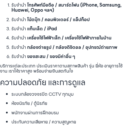
รับจำนำ
โทรศัพท์มือถือ / สมาร์ตโฟน (iPhone, Samsung,
Huawei, Oppo ฯลฯ)
รับจำนำ
โน้ตบุ๊ก / คอมพิวเตอร์ / แล็ปท็อป
รับจำนำ
แท็บเล็ต / iPad
รับจำนำ
เครื่องใช้ไฟฟ้าเล็ก / เครื่องใช้ไฟฟ้าภายในบ้าน
รับจำนำ
กล้องถ่ายรูป / กล้องดิจิตอล / อุปกรณ์ถ่ายภาพ
รับจำนำ
ของสะสม / ของมีค่าอื่น ๆ
บริการแต่ละประเภท ประเมินราคาตามสภาพสินค้า รุ่น ยี่ห้อ อายุการใช้
งาน เราให้ราคาสูง พร้อมจ่ายเงินสดทันใจ
ความปลอดภัย และการดูแล
ระบบกล้องวงจรปิด CCTV ทุกมุม
ห้องนิรภัย / ตู้นิรภัย
พนักงานผ่านการฝึกอบรม
ประกันความเสียหาย / ความสูญหาย