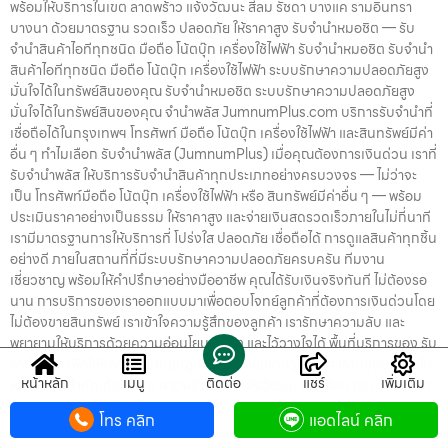
พร้อมให้บริการในเขต ลาดพร้าว แจ้งวัฒนะ สีลม รัชดา บางแค รามอินทรา
บางนา ด้วยมาตรฐาน รวดเร็ว ปลอดภัย ให้ราคาสูง รับจำนำหมอชิต — รับ
จำนำสินค้าไอทีทุกชนิด มือถือ โน้ตบุ๊ก เครื่องใช้ไฟฟ้า รับจำนำหมอชิต รับจำนำ
สินค้าไอทีทุกชนิด มือถือ โน้ตบุ๊ก เครื่องใช้ไฟฟ้า ระบบรักษาความปลอดภัยสูง
มั่นใจได้ในทรัพย์สินของคุณ รับจำนำหมอชิต ระบบรักษาความปลอดภัยสูง
มั่นใจได้ในทรัพย์สินของคุณ จำนำพลัส JumnumPlus.com บริการรับจำนำที่
เชื่อถือได้ในกรุงเทพฯ โทรศัพท์ มือถือ โน้ตบุ๊ก เครื่องใช้ไฟฟ้า และสินทรัพย์มีค่า
อื่น ๆ ทำไมเลือก รับจำนำพลัส (JumnumPlus) เมื่อคุณต้องการเงินด่วน เราที่
รับจำนำพลัส ให้บริการรับจำนำสินค้าทุกประเภทอย่างครบวงจร — ไม่ว่าจะ
เป็น โทรศัพท์มือถือ โน้ตบุ๊ก เครื่องใช้ไฟฟ้า หรือ สินทรัพย์มีค่าอื่น ๆ — พร้อม
ประเมินราคาอย่างเป็นธรรม ให้ราคาสูง และจ่ายเงินสดรวดเร็วภายในไม่กี่นาที
เรามีมาตรฐานการให้บริการที่ โปร่งใส ปลอดภัย เชื่อถือได้ การดูแลสินค้าทุกชิ้น
อย่างดี ภายในสถานที่ที่มีระบบรักษาความปลอดภัยครบครัน ทีมงาน
เชี่ยวชาญ พร้อมให้คำปรึกษาอย่างมืออาชีพ คุณได้รับเงินจริงทันที ไม่ต้องรอ
นาน การบริการของเราออกแบบมาเพื่อตอบโจทย์ลูกค้าที่ต้องการเงินด่วนโดย
ไม่ต้องขายสินทรัพย์ เราเข้าใจความรู้สึกของลูกค้า เรารักษาความลับ และ
พยายามให้บริการด้วยความอ่อนโยน สุจริต และไว้วางใจได้ พื้นที่บริการของ รับ
จำนำพลัส เพื่อให้ครอบคลุมกลุ่มลูกค้าในหลายเขตกรุงเทพฯ เรามีจุดบริการใน
หน้าหลัก
เมนู
ติดต่อ
แชร์
เพิ่มเติม
หลายพื้นที่สำคัญดังนี้: เขต ลาดพร้าว เขต แจ้งวัฒนะ เขต สีลม เขต รัชดา เขต
บางแค เขต รามอินทรา เขต บางนา ไม่ว่าคุณอยู่ในซอย ลาดพร้าวโชคชัย4 ลาด
โทร คลิก
แอดไลน์ คลิก
ปลาเค้า รัชดาซอย หรือใกล้แยกสีลม ช่องนนทรี บางนา เมกาบางนา บางแค