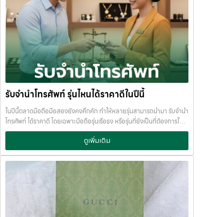
รับจำนำโทรศัพท์ รุ่นไหนได้ราคาดีในปีนี้
ในปีนี้ตลาดมือถือมือสองยังคงคึกคัก ทำให้หลายรุ่นสามารถนำมา รับจำนำ
โทรศัพท์ ได้ราคาดี โดยเฉพาะมือถือรุ่นเรือธง หรือรุ่นที่ยังเป็นที่ต้องการใน
ตลาด หากคุณกำลังมองหาเงินด่วน การ จำนำมือถือ ถือเป็นทางเลือกที่
ดูเพิ่มเติม
สะดวก ได้เงินไว และไม่ต้องขายขาด บทความนี้ JumnumPlus ขอพาไปดู
ว่า
โทรศัพท์รุ่นไหนบ้าง ที่รับจำนำได้ราคาดีในปีนี้ iPhone รุ่นที่รับจำนำได้
ราคาดี iPhone ยังครองอันดับหนึ่งเรื่องราคามือสอง และเป็นรุ่นที่ร้านรับ
จำนำให้ราคาสูงเสมอ รุ่นที่แนะนำ: iPhone 15 Pro Max iPhone 15 Pro
iPhone 14 Pro / Pro Max iPhone 13 Pro / Pro Max จุดเด่นของ
iPhone คือ
ราคาตกช้า
ตลาดต้องการสูง
รับจำนำได้วงเงินดี แม้
ใช้งานแล้ว เหมาะมากสำหรับคนที่ต้องการ รับจำนำไอโฟน หรือ รับฝากไอ
โฟน แบบไม่ต้องขายเครื่องค่ะ Samsung รุ่นยอดนิยมสำหรับการรับจำนำ