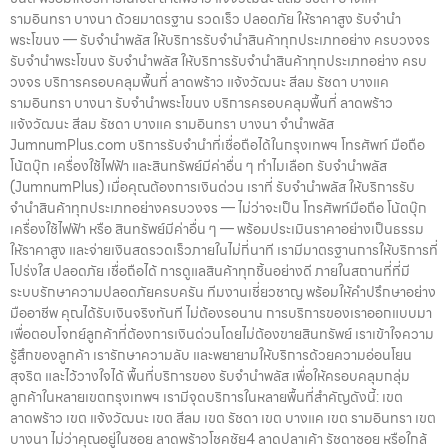
รามอินทรา บางนา ด้วยมาตรฐาน รวดเร็ว ปลอดภัย ให้ราคาสูง รับจำนำ
พระโขนง — รับจำนำพลัส ให้บริการรับจำนำสินค้าทุกประเภทอย่าง ครบวงจร
รับจำนำพระโขนง รับจำนำพลัส ให้บริการรับจำนำสินค้าทุกประเภทอย่าง ครบ
วงจร บริการครอบคลุมพื้นที่ ลาดพร้าว แจ้งวัฒนะ สีลม รัชดา บางแค
รามอินทรา บางนา รับจำนำพระโขนง บริการครอบคลุมพื้นที่ ลาดพร้าว
แจ้งวัฒนะ สีลม รัชดา บางแค รามอินทรา บางนา จำนำพลัส
JumnumPlus.com บริการรับจำนำที่เชื่อถือได้ในกรุงเทพฯ โทรศัพท์ มือถือ
โน้ตบุ๊ก เครื่องใช้ไฟฟ้า และสินทรัพย์มีค่าอื่น ๆ ทำไมเลือก รับจำนำพลัส
(JumnumPlus) เมื่อคุณต้องการเงินด่วน เราที่ รับจำนำพลัส ให้บริการรับ
จำนำสินค้าทุกประเภทอย่างครบวงจร — ไม่ว่าจะเป็น โทรศัพท์มือถือ โน้ตบุ๊ก
เครื่องใช้ไฟฟ้า หรือ สินทรัพย์มีค่าอื่น ๆ — พร้อมประเมินราคาอย่างเป็นธรรม
ให้ราคาสูง และจ่ายเงินสดรวดเร็วภายในไม่กี่นาที เรามีมาตรฐานการให้บริการที่
โปร่งใส ปลอดภัย เชื่อถือได้ การดูแลสินค้าทุกชิ้นอย่างดี ภายในสถานที่ที่มี
ระบบรักษาความปลอดภัยครบครัน ทีมงานเชี่ยวชาญ พร้อมให้คำปรึกษาอย่าง
มืออาชีพ คุณได้รับเงินจริงทันที ไม่ต้องรอนาน การบริการของเราออกแบบมา
เพื่อตอบโจทย์ลูกค้าที่ต้องการเงินด่วนโดยไม่ต้องขายสินทรัพย์ เราเข้าใจความ
รู้สึกของลูกค้า เรารักษาความลับ และพยายามให้บริการด้วยความอ่อนโยน
สุจริต และไว้วางใจได้ พื้นที่บริการของ รับจำนำพลัส เพื่อให้ครอบคลุมกลุ่ม
ลูกค้าในหลายเขตกรุงเทพฯ เรามีจุดบริการในหลายพื้นที่สำคัญดังนี้: เขต
ลาดพร้าว เขต แจ้งวัฒนะ เขต สีลม เขต รัชดา เขต บางแค เขต รามอินทรา เขต
บางนา ไม่ว่าคุณอยู่ในซอย ลาดพร้าวโชคชัย4 ลาดปลาเค้า รัชดาซอย หรือใกล้