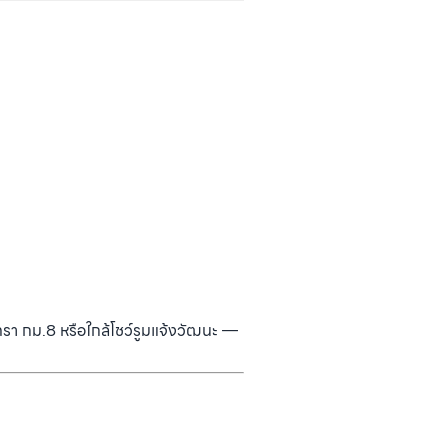
รา กม.8 หรือใกล้โชว์รูมแจ้งวัฒนะ —