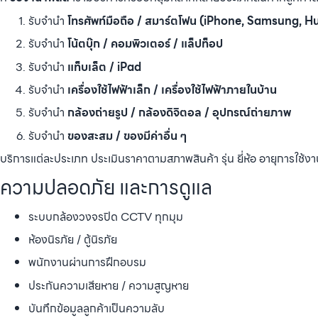
รับจำนำ
โทรศัพท์มือถือ / สมาร์ตโฟน (iPhone, Samsung, 
รับจำนำ
โน้ตบุ๊ก / คอมพิวเตอร์ / แล็ปท็อป
รับจำนำ
แท็บเล็ต / iPad
รับจำนำ
เครื่องใช้ไฟฟ้าเล็ก / เครื่องใช้ไฟฟ้าภายในบ้าน
รับจำนำ
กล้องถ่ายรูป / กล้องดิจิตอล / อุปกรณ์ถ่ายภาพ
รับจำนำ
ของสะสม / ของมีค่าอื่น ๆ
บริการแต่ละประเภท ประเมินราคาตามสภาพสินค้า รุ่น ยี่ห้อ อายุการใช้งา
ความปลอดภัย และการดูแล
ระบบกล้องวงจรปิด CCTV ทุกมุม
ห้องนิรภัย / ตู้นิรภัย
พนักงานผ่านการฝึกอบรม
ประกันความเสียหาย / ความสูญหาย
บันทึกข้อมูลลูกค้าเป็นความลับ