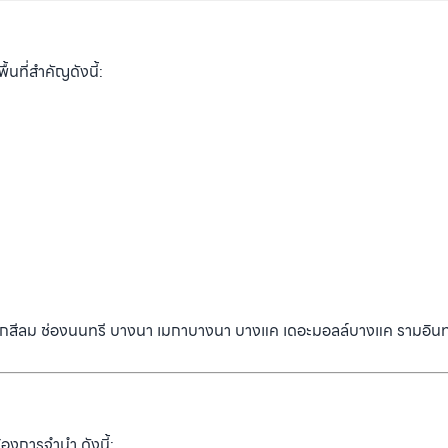
นที่สำคัญดังนี้:
้แยกสีลม ช่องนนทรี บางนา เมกาบางนา บางแค เดอะมอลล์บางแค รามอินท
องการจำนำ ดังนี้: