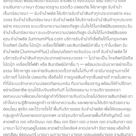
ไอทีทุกชนิด พร้อมให้บริการในเขต ลาดพร้าว แจ้งวัฒนะ สีลม รัชดา บางแค
รามอินทรา บางนา ด้วยมาตรฐาน รวดเร็ว ปลอดภัย ให้ราคาสูง รับจำนำ
เซ็นทรัลบางนา — รับจำนำพลัส ให้บริการรับจำนำสินค้าทุกประเภทอย่าง ครบ
วงจร รับจำนำเซ็นทรัลบางนา รับจำนำพลัส ให้บริการรับจำนำสินค้าทุกประเภท
อย่าง ครบวงจร ระบบรักษาความปลอดภัยสูง มั่นใจได้ในทรัพย์สินของคุณ รับ
จำนำเซ็นทรัลบางนา ระบบรักษาความปลอดภัยสูง มั่นใจได้ในทรัพย์สินของ
คุณ จำนำพลัส JumnumPlus.com บริการรับจำนำที่เชื่อถือได้ในกรุงเทพฯ
โทรศัพท์ มือถือ โน้ตบุ๊ก เครื่องใช้ไฟฟ้า และสินทรัพย์มีค่าอื่น ๆ ทำไมเลือก รับ
จำนำพลัส (JumnumPlus) เมื่อคุณต้องการเงินด่วน เราที่ รับจำนำพลัส ให้
บริการรับจำนำสินค้าทุกประเภทอย่างครบวงจร — ไม่ว่าจะเป็น โทรศัพท์มือถือ
โน้ตบุ๊ก เครื่องใช้ไฟฟ้า หรือ สินทรัพย์มีค่าอื่น ๆ — พร้อมประเมินราคาอย่างเป็น
ธรรม ให้ราคาสูง และจ่ายเงินสดรวดเร็วภายในไม่กี่นาที เรามีมาตรฐานการให้
บริการที่ โปร่งใส ปลอดภัย เชื่อถือได้ การดูแลสินค้าทุกชิ้นอย่างดี ภายในสถาน
ที่ที่มีระบบรักษาความปลอดภัยครบครัน ทีมงานเชี่ยวชาญ พร้อมให้คำปรึกษา
อย่างมืออาชีพ คุณได้รับเงินจริงทันที ไม่ต้องรอนาน การบริการของเรา
ออกแบบมาเพื่อตอบโจทย์ลูกค้าที่ต้องการเงินด่วนโดยไม่ต้องขายสินทรัพย์ เรา
เข้าใจความรู้สึกของลูกค้า เรารักษาความลับ และพยายามให้บริการด้วยความ
อ่อนโยน สุจริต และไว้วางใจได้ พื้นที่บริการของ รับจำนำพลัส เพื่อให้ครอบคลุม
กลุ่มลูกค้าในหลายเขตกรุงเทพฯ เรามีจุดบริการในหลายพื้นที่สำคัญดังนี้: เขต
ลาดพร้าว เขต แจ้งวัฒนะ เขต สีลม เขต รัชดา เขต บางแค เขต รามอินทรา เขต
บางนา ไม่ว่าคุณอยู่ในซอย ลาดพร้าวโชคชัย4 ลาดปลาเค้า รัชดาซอย หรือใกล้
แยกสีลม ช่องนนทรี บางนา เมกาบางนา บางแค เดอะมอลล์บางแค รามอินทรา