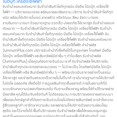
โน้ตบุ๊ก เครื่องใช้ไฟฟ้า
รับจำนำเอแบคหัวหมาก รับจำนำสินค้าไอทีทุกชนิด มือถือ โน้ตบุ๊ก เครื่องใช้
ไฟฟ้า — บริการครบวงจร พร้อมรายละเอียดงาน บริการ รับจำนำสินค้าไอทีทุก
ชนิด พร้อมให้บริการในเขต ลาดพร้าว แจ้งวัฒนะ สีลม รัชดา บางแค
รามอินทรา บางนา ด้วยมาตรฐาน รวดเร็ว ปลอดภัย ให้ราคาสูง รับจำนำเอแบค
หัวหมาก — รับจำนำสินค้าไอทีทุกชนิด มือถือ โน้ตบุ๊ก เครื่องใช้ไฟฟ้า รับจำนำ
เอแบคหัวหมาก รับจำนำสินค้าไอทีทุกชนิด มือถือ โน้ตบุ๊ก เครื่องใช้ไฟฟ้า รับ
จำนำสินค้าไอทีทุกชนิด มือถือ โน้ตบุ๊ก เครื่องใช้ไฟฟ้า รับจำนำเอแบคหัวหมาก
รับจำนำสินค้าไอทีทุกชนิด มือถือ โน้ตบุ๊ก เครื่องใช้ไฟฟ้า จำนำพลัส
JumnumPlus.com บริการรับจำนำที่เชื่อถือได้ในกรุงเทพฯ โทรศัพท์ มือถือ
โน้ตบุ๊ก เครื่องใช้ไฟฟ้า และสินทรัพย์มีค่าอื่น ๆ ทำไมเลือก รับจำนำพลัส
(JumnumPlus) เมื่อคุณต้องการเงินด่วน เราที่ รับจำนำพลัส ให้บริการรับ
จำนำสินค้าทุกประเภทอย่างครบวงจร — ไม่ว่าจะเป็น โทรศัพท์มือถือ โน้ตบุ๊ก
เครื่องใช้ไฟฟ้า หรือ สินทรัพย์มีค่าอื่น ๆ — พร้อมประเมินราคาอย่างเป็นธรรม
ให้ราคาสูง และจ่ายเงินสดรวดเร็วภายในไม่กี่นาที เรามีมาตรฐานการให้บริการที่
โปร่งใส ปลอดภัย เชื่อถือได้ การดูแลสินค้าทุกชิ้นอย่างดี ภายในสถานที่ที่มี
ระบบรักษาความปลอดภัยครบครัน ทีมงานเชี่ยวชาญ พร้อมให้คำปรึกษาอย่าง
มืออาชีพ คุณได้รับเงินจริงทันที ไม่ต้องรอนาน การบริการของเราออกแบบมา
เพื่อตอบโจทย์ลูกค้าที่ต้องการเงินด่วนโดยไม่ต้องขายสินทรัพย์ เราเข้าใจความ
รู้สึกของลูกค้า เรารักษาความลับ และพยายามให้บริการด้วยความอ่อนโยน
สุจริต และไว้วางใจได้ พื้นที่บริการของ รับจำนำพลัส เพื่อให้ครอบคลุมกลุ่ม
ลูกค้าในหลายเขตกรุงเทพฯ เรามีจุดบริการในหลายพื้นที่สำคัญดังนี้: เขต