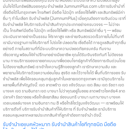
มั่นใจได้ในทรัพย์สินของคุณ รับจำนำหมอชิต ระบบรักษาความปลอดภัยสูง
มั่นใจได้ในทรัพย์สินของคุณ จำนำพลัส JumnumPlus.com บริการรับจำนำที่
เชื่อถือได้ในกรุงเทพฯ โทรศัพท์ มือถือ โน้ตบุ๊ก เครื่องใช้ไฟฟ้า และสินทรัพย์มีค่า
อื่น ๆ ทำไมเลือก รับจำนำพลัส (JumnumPlus) เมื่อคุณต้องการเงินด่วน เราที่
รับจำนำพลัส ให้บริการรับจำนำสินค้าทุกประเภทอย่างครบวงจร — ไม่ว่าจะ
เป็น โทรศัพท์มือถือ โน้ตบุ๊ก เครื่องใช้ไฟฟ้า หรือ สินทรัพย์มีค่าอื่น ๆ — พร้อม
ประเมินราคาอย่างเป็นธรรม ให้ราคาสูง และจ่ายเงินสดรวดเร็วภายในไม่กี่นาที
เรามีมาตรฐานการให้บริการที่ โปร่งใส ปลอดภัย เชื่อถือได้ การดูแลสินค้าทุกชิ้น
อย่างดี ภายในสถานที่ที่มีระบบรักษาความปลอดภัยครบครัน ทีมงาน
เชี่ยวชาญ พร้อมให้คำปรึกษาอย่างมืออาชีพ คุณได้รับเงินจริงทันที ไม่ต้องรอ
นาน การบริการของเราออกแบบมาเพื่อตอบโจทย์ลูกค้าที่ต้องการเงินด่วนโดย
ไม่ต้องขายสินทรัพย์ เราเข้าใจความรู้สึกของลูกค้า เรารักษาความลับ และ
พยายามให้บริการด้วยความอ่อนโยน สุจริต และไว้วางใจได้ พื้นที่บริการของ รับ
จำนำพลัส เพื่อให้ครอบคลุมกลุ่มลูกค้าในหลายเขตกรุงเทพฯ เรามีจุดบริการใน
หลายพื้นที่สำคัญดังนี้: เขต ลาดพร้าว เขต แจ้งวัฒนะ เขต สีลม เขต รัชดา เขต
บางแค เขต รามอินทรา เขต บางนา ไม่ว่าคุณอยู่ในซอย ลาดพร้าวโชคชัย4 ลาด
ปลาเค้า รัชดาซอย หรือใกล้แยกสีลม ช่องนนทรี บางนา เมกาบางนา บางแค
เดอะมอลล์บางแค รามอินทรา กม.8 หรือใกล้โชว์รูมแจ้งวัฒนะ — เราพร้อมให้
บริการถึงที่ บริการรับจำนำสินค้าที่ให้บริการ ที่ รับจำนำพลัส เรามีบริการ
ครอบคลุมหลากหลายประเภทสินค้าที่ลูกค้าต้องการจำนำ ดังนี้:
รับจำนำเอแบคหัวหมาก รับจำนำสินค้าไอทีทุกชนิด มือถือ