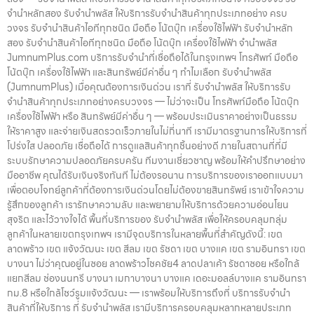
จำนำหลักสอง รับจำนำพลัส ให้บริการรับจำนำสินค้าทุกประเภทอย่าง ครบ
วงจร รับจำนำสินค้าไอทีทุกชนิด มือถือ โน้ตบุ๊ก เครื่องใช้ไฟฟ้า รับจำนำหลัก
สอง รับจำนำสินค้าไอทีทุกชนิด มือถือ โน้ตบุ๊ก เครื่องใช้ไฟฟ้า จำนำพลัส
JumnumPlus.com บริการรับจำนำที่เชื่อถือได้ในกรุงเทพฯ โทรศัพท์ มือถือ
โน้ตบุ๊ก เครื่องใช้ไฟฟ้า และสินทรัพย์มีค่าอื่น ๆ ทำไมเลือก รับจำนำพลัส
(JumnumPlus) เมื่อคุณต้องการเงินด่วน เราที่ รับจำนำพลัส ให้บริการรับ
จำนำสินค้าทุกประเภทอย่างครบวงจร — ไม่ว่าจะเป็น โทรศัพท์มือถือ โน้ตบุ๊ก
เครื่องใช้ไฟฟ้า หรือ สินทรัพย์มีค่าอื่น ๆ — พร้อมประเมินราคาอย่างเป็นธรรม
ให้ราคาสูง และจ่ายเงินสดรวดเร็วภายในไม่กี่นาที เรามีมาตรฐานการให้บริการที่
โปร่งใส ปลอดภัย เชื่อถือได้ การดูแลสินค้าทุกชิ้นอย่างดี ภายในสถานที่ที่มี
ระบบรักษาความปลอดภัยครบครัน ทีมงานเชี่ยวชาญ พร้อมให้คำปรึกษาอย่าง
มืออาชีพ คุณได้รับเงินจริงทันที ไม่ต้องรอนาน การบริการของเราออกแบบมา
เพื่อตอบโจทย์ลูกค้าที่ต้องการเงินด่วนโดยไม่ต้องขายสินทรัพย์ เราเข้าใจความ
รู้สึกของลูกค้า เรารักษาความลับ และพยายามให้บริการด้วยความอ่อนโยน
สุจริต และไว้วางใจได้ พื้นที่บริการของ รับจำนำพลัส เพื่อให้ครอบคลุมกลุ่ม
ลูกค้าในหลายเขตกรุงเทพฯ เรามีจุดบริการในหลายพื้นที่สำคัญดังนี้: เขต
ลาดพร้าว เขต แจ้งวัฒนะ เขต สีลม เขต รัชดา เขต บางแค เขต รามอินทรา เขต
บางนา ไม่ว่าคุณอยู่ในซอย ลาดพร้าวโชคชัย4 ลาดปลาเค้า รัชดาซอย หรือใกล้
แยกสีลม ช่องนนทรี บางนา เมกาบางนา บางแค เดอะมอลล์บางแค รามอินทรา
กม.8 หรือใกล้โชว์รูมแจ้งวัฒนะ — เราพร้อมให้บริการถึงที่ บริการรับจำนำ
สินค้าที่ให้บริการ ที่ รับจำนำพลัส เรามีบริการครอบคลุมหลากหลายประเภท