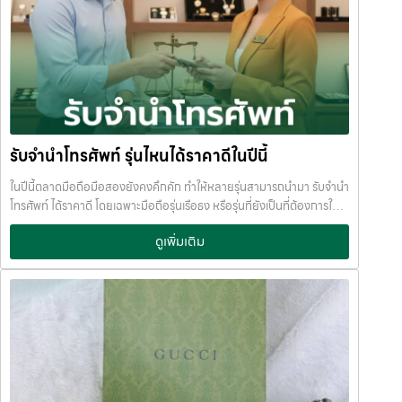
รับจำนำโทรศัพท์ รุ่นไหนได้ราคาดีในปีนี้
ในปีนี้ตลาดมือถือมือสองยังคงคึกคัก ทำให้หลายรุ่นสามารถนำมา รับจำนำ
โทรศัพท์ ได้ราคาดี โดยเฉพาะมือถือรุ่นเรือธง หรือรุ่นที่ยังเป็นที่ต้องการใน
ตลาด หากคุณกำลังมองหาเงินด่วน การ จำนำมือถือ ถือเป็นทางเลือกที่
ดูเพิ่มเติม
สะดวก ได้เงินไว และไม่ต้องขายขาด บทความนี้ JumnumPlus ขอพาไปดู
ว่า
โทรศัพท์รุ่นไหนบ้าง ที่รับจำนำได้ราคาดีในปีนี้ iPhone รุ่นที่รับจำนำได้
ราคาดี iPhone ยังครองอันดับหนึ่งเรื่องราคามือสอง และเป็นรุ่นที่ร้านรับ
จำนำให้ราคาสูงเสมอ รุ่นที่แนะนำ: iPhone 15 Pro Max iPhone 15 Pro
iPhone 14 Pro / Pro Max iPhone 13 Pro / Pro Max จุดเด่นของ
iPhone คือ
ราคาตกช้า
ตลาดต้องการสูง
รับจำนำได้วงเงินดี แม้
ใช้งานแล้ว เหมาะมากสำหรับคนที่ต้องการ รับจำนำไอโฟน หรือ รับฝากไอ
โฟน แบบไม่ต้องขายเครื่องค่ะ Samsung รุ่นยอดนิยมสำหรับการรับจำนำ
Samsung เป็นมือถือ Android ที่ราคามือสองแข็งแรงที่สุด โดยเฉพาะรุ่น