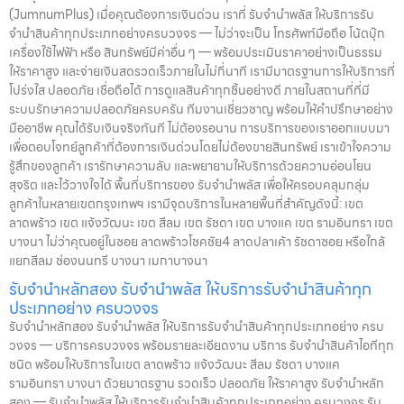
ครอบคลุมกลุ่มลูกค้าในหลายเขตกรุงเทพฯ เรามีจุดบริการในหลายพื้นที่
(JumnumPlus) เมื่อคุณต้องการเงินด่วน เราที่ รับจำนำพลัส ให้บริการรับ
สำคัญดังนี้: เขต ลาดพร้าว เขต แจ้งวัฒนะ เขต สีลม เขต รัชดา เขต บางแค
จำนำสินค้าทุกประเภทอย่างครบวงจร — ไม่ว่าจะเป็น โทรศัพท์มือถือ โน้ตบุ๊ก
เขต รามอินทรา เขต บางนา ไม่ว่าคุณอยู่ในซอย ลาดพร้าวโชคชัย4 ลาด
เครื่องใช้ไฟฟ้า หรือ สินทรัพย์มีค่าอื่น ๆ — พร้อมประเมินราคาอย่างเป็นธรรม
ปลาเค้า รัชดาซอย หรือใกล้แยกสีลม ช่องนนทรี บางนา เมกาบางนา บางแค
ให้ราคาสูง และจ่ายเงินสดรวดเร็วภายในไม่กี่นาที เรามีมาตรฐานการให้บริการที่
เดอะมอลล์บางแค รามอินทรา กม.8 หรือใกล้โชว์รูมแจ้งวัฒนะ — เราพร้อม
โปร่งใส ปลอดภัย เชื่อถือได้ การดูแลสินค้าทุกชิ้นอย่างดี ภายในสถานที่ที่มี
ให้บริการถึงที่ บริการรับจำนำสินค้าที่ให้บริการ ที่ รับจำนำพลัส เรามีบริการ
ระบบรักษาความปลอดภัยครบครัน ทีมงานเชี่ยวชาญ พร้อมให้คำปรึกษาอย่าง
ครอบคลุมหลากหลายประเภทสินค้าที่ลูกค้าต้องการจำนำ ดังนี้: รับจำนำ
มืออาชีพ คุณได้รับเงินจริงทันที ไม่ต้องรอนาน การบริการของเราออกแบบมา
โทรศัพท์มือถือ / สมาร์ตโฟน (iPhone, Samsung, Huawei, Oppo
เพื่อตอบโจทย์ลูกค้าที่ต้องการเงินด่วนโดยไม่ต้องขายสินทรัพย์ เราเข้าใจความ
ฯลฯ) รับจำนำ โน้ตบุ๊ก / คอมพิวเตอร์ / แล็ปท็อป รับจำนำ แท็บเล็ต / iPad
รู้สึกของลูกค้า เรารักษาความลับ และพยายามให้บริการด้วยความอ่อนโยน
รับจำนำ เครื่องใช้ไฟฟ้าเล็ก / เครื่องใช้ไฟฟ้าภายในบ้าน รับจำนำ กล้องถ่าย
สุจริต และไว้วางใจได้ พื้นที่บริการของ รับจำนำพลัส เพื่อให้ครอบคลุมกลุ่ม
รูป / กล้องดิจิตอล / อุปกรณ์ถ่ายภาพ รับจำนำ ของสะสม / ของมีค่าอื่น ๆ
ลูกค้าในหลายเขตกรุงเทพฯ เรามีจุดบริการในหลายพื้นที่สำคัญดังนี้: เขต
บริการแต่ละประเภท ประเมินราคาตามสภาพสินค้า รุ่น ยี่ห้อ อายุการใช้งาน
ลาดพร้าว เขต แจ้งวัฒนะ เขต สีลม เขต รัชดา เขต บางแค เขต รามอินทรา เขต
เราให้ราคาสูง พร้อมจ่ายเงินสดทันใจ ความปลอดภัย และการดูแล ระบบ
บางนา ไม่ว่าคุณอยู่ในซอย ลาดพร้าวโชคชัย4 ลาดปลาเค้า รัชดาซอย หรือใกล้
กล้องวงจรปิด CCTV ทุกมุม ห้องนิรภัย / ตู้นิรภัย พนักงานผ่านการฝึก
แยกสีลม ช่องนนทรี บางนา เมกาบางนา
อบรม ประกันความเสียหาย / ความสูญหาย บันทึกข้อมูลลูกค้าเป็นความ
รับจำนำหลักสอง รับจำนำพลัส ให้บริการรับจำนำสินค้าทุก
ลับ คำแนะนำสำหรับผู้ใช้บริการ เก็บสลิป / เอกสารสัญญาอย่างดี อย่าเสียบ
ประเภทอย่าง ครบวงจร
แบตเตอรี่นานนับเดือน ไถ่ถอนก่อนหมดกำหนด ติดต่อเราได้ทันทีหากมี
รับจำนำหลักสอง รับจำนำพลัส ให้บริการรับจำนำสินค้าทุกประเภทอย่าง ครบ
ปัญหา ลิงก์ที่เกี่ยวข้อง รับจำนำพญาไท รับจำนำพญาไท
วงจร — บริการครบวงจร พร้อมรายละเอียดงาน บริการ รับจำนำสินค้าไอทีทุก
ชนิด พร้อมให้บริการในเขต ลาดพร้าว แจ้งวัฒนะ สีลม รัชดา บางแค
รามอินทรา บางนา ด้วยมาตรฐาน รวดเร็ว ปลอดภัย ให้ราคาสูง รับจำนำหลัก
สอง — รับจำนำพลัส ให้บริการรับจำนำสินค้าทุกประเภทอย่าง ครบวงจร รับ