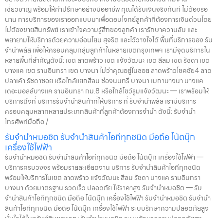
เชี่ยวชาญ พร้อมให้คำปรึกษาอย่างมืออาชีพ คุณได้รับเงินจริงทันที ไม่ต้องรอ
นาน การบริการของเราออกแบบมาเพื่อตอบโจทย์ลูกค้าที่ต้องการเงินด่วนโดย
ไม่ต้องขายสินทรัพย์ เราเข้าใจความรู้สึกของลูกค้า เรารักษาความลับ และ
พยายามให้บริการด้วยความอ่อนโยน สุจริต และไว้วางใจได้ พื้นที่บริการของ รับ
จำนำพลัส เพื่อให้ครอบคลุมกลุ่มลูกค้าในหลายเขตกรุงเทพฯ เรามีจุดบริการใน
หลายพื้นที่สำคัญดังนี้: เขต ลาดพร้าว เขต แจ้งวัฒนะ เขต สีลม เขต รัชดา เขต
บางแค เขต รามอินทรา เขต บางนา ไม่ว่าคุณอยู่ในซอย ลาดพร้าวโชคชัย4 ลาด
ปลาเค้า รัชดาซอย หรือใกล้แยกสีลม ช่องนนทรี บางนา เมกาบางนา บางแค
เดอะมอลล์บางแค รามอินทรา กม.8 หรือใกล้โชว์รูมแจ้งวัฒนะ — เราพร้อมให้
บริการถึงที่ บริการรับจำนำสินค้าที่ให้บริการ ที่ รับจำนำพลัส เรามีบริการ
ครอบคลุมหลากหลายประเภทสินค้าที่ลูกค้าต้องการจำนำ ดังนี้: รับจำนำ
โทรศัพท์มือถือ /
รับจำนำหมอชิต รับจำนำสินค้าไอทีทุกชนิด มือถือ โน้ตบุ๊ก
เครื่องใช้ไฟฟ้า
รับจำนำหมอชิต รับจำนำสินค้าไอทีทุกชนิด มือถือ โน้ตบุ๊ก เครื่องใช้ไฟฟ้า —
บริการครบวงจร พร้อมรายละเอียดงาน บริการ รับจำนำสินค้าไอทีทุกชนิด
พร้อมให้บริการในเขต ลาดพร้าว แจ้งวัฒนะ สีลม รัชดา บางแค รามอินทรา
บางนา ด้วยมาตรฐาน รวดเร็ว ปลอดภัย ให้ราคาสูง รับจำนำหมอชิต — รับ
จำนำสินค้าไอทีทุกชนิด มือถือ โน้ตบุ๊ก เครื่องใช้ไฟฟ้า รับจำนำหมอชิต รับจำนำ
สินค้าไอทีทุกชนิด มือถือ โน้ตบุ๊ก เครื่องใช้ไฟฟ้า ระบบรักษาความปลอดภัยสูง