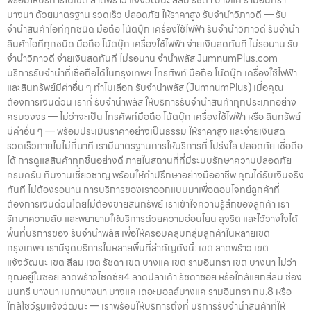
บางนา ด้วยมาตรฐาน รวดเร็ว ปลอดภัย ให้ราคาสูง รับจำนำวิภาวดี — รับ
จำนำสินค้าไอทีทุกชนิด มือถือ โน้ตบุ๊ก เครื่องใช้ไฟฟ้า รับจำนำวิภาวดี รับจำนำ
สินค้าไอทีทุกชนิด มือถือ โน้ตบุ๊ก เครื่องใช้ไฟฟ้า จ่ายเงินสดทันที ไม่รอนาน รับ
จำนำวิภาวดี จ่ายเงินสดทันที ไม่รอนาน จำนำพลัส JumnumPlus.com
บริการรับจำนำที่เชื่อถือได้ในกรุงเทพฯ โทรศัพท์ มือถือ โน้ตบุ๊ก เครื่องใช้ไฟฟ้า
และสินทรัพย์มีค่าอื่น ๆ ทำไมเลือก รับจำนำพลัส (JumnumPlus) เมื่อคุณ
ต้องการเงินด่วน เราที่ รับจำนำพลัส ให้บริการรับจำนำสินค้าทุกประเภทอย่าง
ครบวงจร — ไม่ว่าจะเป็น โทรศัพท์มือถือ โน้ตบุ๊ก เครื่องใช้ไฟฟ้า หรือ สินทรัพย์
มีค่าอื่น ๆ — พร้อมประเมินราคาอย่างเป็นธรรม ให้ราคาสูง และจ่ายเงินสด
รวดเร็วภายในไม่กี่นาที เรามีมาตรฐานการให้บริการที่ โปร่งใส ปลอดภัย เชื่อถือ
ได้ การดูแลสินค้าทุกชิ้นอย่างดี ภายในสถานที่ที่มีระบบรักษาความปลอดภัย
ครบครัน ทีมงานเชี่ยวชาญ พร้อมให้คำปรึกษาอย่างมืออาชีพ คุณได้รับเงินจริง
ทันที ไม่ต้องรอนาน การบริการของเราออกแบบมาเพื่อตอบโจทย์ลูกค้าที่
ต้องการเงินด่วนโดยไม่ต้องขายสินทรัพย์ เราเข้าใจความรู้สึกของลูกค้า เรา
รักษาความลับ และพยายามให้บริการด้วยความอ่อนโยน สุจริต และไว้วางใจได้
พื้นที่บริการของ รับจำนำพลัส เพื่อให้ครอบคลุมกลุ่มลูกค้าในหลายเขต
กรุงเทพฯ เรามีจุดบริการในหลายพื้นที่สำคัญดังนี้: เขต ลาดพร้าว เขต
แจ้งวัฒนะ เขต สีลม เขต รัชดา เขต บางแค เขต รามอินทรา เขต บางนา ไม่ว่า
คุณอยู่ในซอย ลาดพร้าวโชคชัย4 ลาดปลาเค้า รัชดาซอย หรือใกล้แยกสีลม ช่อง
นนทรี บางนา เมกาบางนา บางแค เดอะมอลล์บางแค รามอินทรา กม.8 หรือ
ใกล้โชว์รูมแจ้งวัฒนะ — เราพร้อมให้บริการถึงที่ บริการรับจำนำสินค้าที่ให้