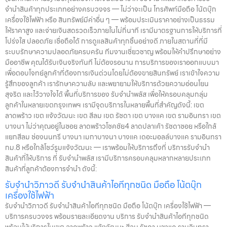
จำนำสินค้าทุกประเภทอย่างครบวงจร — ไม่ว่าจะเป็น โทรศัพท์มือถือ โน้ตบุ๊ก
เครื่องใช้ไฟฟ้า หรือ สินทรัพย์มีค่าอื่น ๆ — พร้อมประเมินราคาอย่างเป็นธรรม
ให้ราคาสูง และจ่ายเงินสดรวดเร็วภายในไม่กี่นาที เรามีมาตรฐานการให้บริการที่
โปร่งใส ปลอดภัย เชื่อถือได้ การดูแลสินค้าทุกชิ้นอย่างดี ภายในสถานที่ที่มี
ระบบรักษาความปลอดภัยครบครัน ทีมงานเชี่ยวชาญ พร้อมให้คำปรึกษาอย่าง
มืออาชีพ คุณได้รับเงินจริงทันที ไม่ต้องรอนาน การบริการของเราออกแบบมา
เพื่อตอบโจทย์ลูกค้าที่ต้องการเงินด่วนโดยไม่ต้องขายสินทรัพย์ เราเข้าใจความ
รู้สึกของลูกค้า เรารักษาความลับ และพยายามให้บริการด้วยความอ่อนโยน
สุจริต และไว้วางใจได้ พื้นที่บริการของ รับจำนำพลัส เพื่อให้ครอบคลุมกลุ่ม
ลูกค้าในหลายเขตกรุงเทพฯ เรามีจุดบริการในหลายพื้นที่สำคัญดังนี้: เขต
ลาดพร้าว เขต แจ้งวัฒนะ เขต สีลม เขต รัชดา เขต บางแค เขต รามอินทรา เขต
บางนา ไม่ว่าคุณอยู่ในซอย ลาดพร้าวโชคชัย4 ลาดปลาเค้า รัชดาซอย หรือใกล้
แยกสีลม ช่องนนทรี บางนา เมกาบางนา บางแค เดอะมอลล์บางแค รามอินทรา
กม.8 หรือใกล้โชว์รูมแจ้งวัฒนะ — เราพร้อมให้บริการถึงที่ บริการรับจำนำ
สินค้าที่ให้บริการ ที่ รับจำนำพลัส เรามีบริการครอบคลุมหลากหลายประเภท
สินค้าที่ลูกค้าต้องการจำนำ ดังนี้:
รับจำนำวิภาวดี รับจำนำสินค้าไอทีทุกชนิด มือถือ โน้ตบุ๊ก
เครื่องใช้ไฟฟ้า
รับจำนำวิภาวดี รับจำนำสินค้าไอทีทุกชนิด มือถือ โน้ตบุ๊ก เครื่องใช้ไฟฟ้า —
บริการครบวงจร พร้อมรายละเอียดงาน บริการ รับจำนำสินค้าไอทีทุกชนิด
พร้อมให้บริการในเขต ลาดพร้าว แจ้งวัฒนะ สีลม รัชดา บางแค รามอินทรา