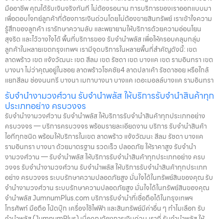
มืออาชีพ คุณได้รับเงินจริงทันที ไม่ต้องรอนาน การบริการของเราออกแบบมา
เพื่อตอบโจทย์ลูกค้าที่ต้องการเงินด่วนโดยไม่ต้องขายสินทรัพย์ เราเข้าใจความ
รู้สึกของลูกค้า เรารักษาความลับ และพยายามให้บริการด้วยความอ่อนโยน
สุจริต และไว้วางใจได้ พื้นที่บริการของ รับจำนำพลัส เพื่อให้ครอบคลุมกลุ่ม
ลูกค้าในหลายเขตกรุงเทพฯ เรามีจุดบริการในหลายพื้นที่สำคัญดังนี้: เขต
ลาดพร้าว เขต แจ้งวัฒนะ เขต สีลม เขต รัชดา เขต บางแค เขต รามอินทรา เขต
บางนา ไม่ว่าคุณอยู่ในซอย ลาดพร้าวโชคชัย4 ลาดปลาเค้า รัชดาซอย หรือใกล้
แยกสีลม ช่องนนทรี บางนา เมกาบางนา บางแค เดอะมอลล์บางแค รามอินทรา
รับจำนำงามวงศ์วาน รับจำนำพลัส ให้บริการรับจำนำสินค้าทุก
ประเภทอย่าง ครบวงจร
รับจำนำงามวงศ์วาน รับจำนำพลัส ให้บริการรับจำนำสินค้าทุกประเภทอย่าง
ครบวงจร — บริการครบวงจร พร้อมรายละเอียดงาน บริการ รับจำนำสินค้า
ไอทีทุกชนิด พร้อมให้บริการในเขต ลาดพร้าว แจ้งวัฒนะ สีลม รัชดา บางแค
รามอินทรา บางนา ด้วยมาตรฐาน รวดเร็ว ปลอดภัย ให้ราคาสูง รับจำนำ
งามวงศ์วาน — รับจำนำพลัส ให้บริการรับจำนำสินค้าทุกประเภทอย่าง ครบ
วงจร รับจำนำงามวงศ์วาน รับจำนำพลัส ให้บริการรับจำนำสินค้าทุกประเภท
อย่าง ครบวงจร ระบบรักษาความปลอดภัยสูง มั่นใจได้ในทรัพย์สินของคุณ รับ
จำนำงามวงศ์วาน ระบบรักษาความปลอดภัยสูง มั่นใจได้ในทรัพย์สินของคุณ
จำนำพลัส JumnumPlus.com บริการรับจำนำที่เชื่อถือได้ในกรุงเทพฯ
โทรศัพท์ มือถือ โน้ตบุ๊ก เครื่องใช้ไฟฟ้า และสินทรัพย์มีค่าอื่น ๆ ทำไมเลือก รับ
จำนำพลัส (JumnumPlus) เมื่อคุณต้องการเงินด่วน เราที่ รับจำนำพลัส ให้