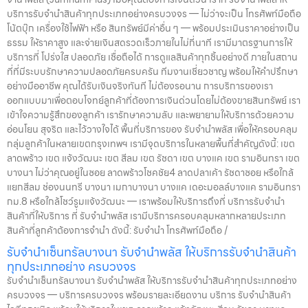
บริการรับจำนำสินค้าทุกประเภทอย่างครบวงจร — ไม่ว่าจะเป็น โทรศัพท์มือถือ
โน้ตบุ๊ก เครื่องใช้ไฟฟ้า หรือ สินทรัพย์มีค่าอื่น ๆ — พร้อมประเมินราคาอย่างเป็น
ธรรม ให้ราคาสูง และจ่ายเงินสดรวดเร็วภายในไม่กี่นาที เรามีมาตรฐานการให้
บริการที่ โปร่งใส ปลอดภัย เชื่อถือได้ การดูแลสินค้าทุกชิ้นอย่างดี ภายในสถาน
ที่ที่มีระบบรักษาความปลอดภัยครบครัน ทีมงานเชี่ยวชาญ พร้อมให้คำปรึกษา
อย่างมืออาชีพ คุณได้รับเงินจริงทันที ไม่ต้องรอนาน การบริการของเรา
ออกแบบมาเพื่อตอบโจทย์ลูกค้าที่ต้องการเงินด่วนโดยไม่ต้องขายสินทรัพย์ เรา
เข้าใจความรู้สึกของลูกค้า เรารักษาความลับ และพยายามให้บริการด้วยความ
อ่อนโยน สุจริต และไว้วางใจได้ พื้นที่บริการของ รับจำนำพลัส เพื่อให้ครอบคลุม
กลุ่มลูกค้าในหลายเขตกรุงเทพฯ เรามีจุดบริการในหลายพื้นที่สำคัญดังนี้: เขต
ลาดพร้าว เขต แจ้งวัฒนะ เขต สีลม เขต รัชดา เขต บางแค เขต รามอินทรา เขต
บางนา ไม่ว่าคุณอยู่ในซอย ลาดพร้าวโชคชัย4 ลาดปลาเค้า รัชดาซอย หรือใกล้
แยกสีลม ช่องนนทรี บางนา เมกาบางนา บางแค เดอะมอลล์บางแค รามอินทรา
กม.8 หรือใกล้โชว์รูมแจ้งวัฒนะ — เราพร้อมให้บริการถึงที่ บริการรับจำนำ
สินค้าที่ให้บริการ ที่ รับจำนำพลัส เรามีบริการครอบคลุมหลากหลายประเภท
สินค้าที่ลูกค้าต้องการจำนำ ดังนี้: รับจำนำ โทรศัพท์มือถือ /
รับจำนำเซ็นทรัลบางนา รับจำนำพลัส ให้บริการรับจำนำสินค้า
ทุกประเภทอย่าง ครบวงจร
รับจำนำเซ็นทรัลบางนา รับจำนำพลัส ให้บริการรับจำนำสินค้าทุกประเภทอย่าง
ครบวงจร — บริการครบวงจร พร้อมรายละเอียดงาน บริการ รับจำนำสินค้า