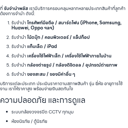
ที่
รับจำนำพลัส
เรามีบริการครอบคลุมหลากหลายประเภทสินค้าที่ลูกค้า
ต้องการจำนำ ดังนี้:
รับจำนำ
โทรศัพท์มือถือ / สมาร์ตโฟน (iPhone, Samsung,
Huawei, Oppo ฯลฯ)
รับจำนำ
โน้ตบุ๊ก / คอมพิวเตอร์ / แล็ปท็อป
รับจำนำ
แท็บเล็ต / iPad
รับจำนำ
เครื่องใช้ไฟฟ้าเล็ก / เครื่องใช้ไฟฟ้าภายในบ้าน
รับจำนำ
กล้องถ่ายรูป / กล้องดิจิตอล / อุปกรณ์ถ่ายภาพ
รับจำนำ
ของสะสม / ของมีค่าอื่น ๆ
บริการแต่ละประเภท ประเมินราคาตามสภาพสินค้า รุ่น ยี่ห้อ อายุการใช้
งาน เราให้ราคาสูง พร้อมจ่ายเงินสดทันใจ
ความปลอดภัย และการดูแล
ระบบกล้องวงจรปิด CCTV ทุกมุม
ห้องนิรภัย / ตู้นิรภัย