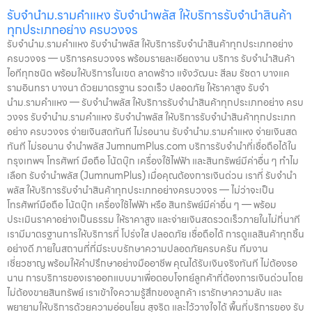
รับจำนำม.รามคำแหง รับจำนำพลัส ให้บริการรับจำนำสินค้า
ทุกประเภทอย่าง ครบวงจร
รับจำนำม.รามคำแหง รับจำนำพลัส ให้บริการรับจำนำสินค้าทุกประเภทอย่าง
ครบวงจร — บริการครบวงจร พร้อมรายละเอียดงาน บริการ รับจำนำสินค้า
ไอทีทุกชนิด พร้อมให้บริการในเขต ลาดพร้าว แจ้งวัฒนะ สีลม รัชดา บางแค
รามอินทรา บางนา ด้วยมาตรฐาน รวดเร็ว ปลอดภัย ให้ราคาสูง รับจำ
นำม.รามคำแหง — รับจำนำพลัส ให้บริการรับจำนำสินค้าทุกประเภทอย่าง ครบ
วงจร รับจำนำม.รามคำแหง รับจำนำพลัส ให้บริการรับจำนำสินค้าทุกประเภท
อย่าง ครบวงจร จ่ายเงินสดทันที ไม่รอนาน รับจำนำม.รามคำแหง จ่ายเงินสด
ทันที ไม่รอนาน จำนำพลัส JumnumPlus.com บริการรับจำนำที่เชื่อถือได้ใน
กรุงเทพฯ โทรศัพท์ มือถือ โน้ตบุ๊ก เครื่องใช้ไฟฟ้า และสินทรัพย์มีค่าอื่น ๆ ทำไม
เลือก รับจำนำพลัส (JumnumPlus) เมื่อคุณต้องการเงินด่วน เราที่ รับจำนำ
พลัส ให้บริการรับจำนำสินค้าทุกประเภทอย่างครบวงจร — ไม่ว่าจะเป็น
โทรศัพท์มือถือ โน้ตบุ๊ก เครื่องใช้ไฟฟ้า หรือ สินทรัพย์มีค่าอื่น ๆ — พร้อม
ประเมินราคาอย่างเป็นธรรม ให้ราคาสูง และจ่ายเงินสดรวดเร็วภายในไม่กี่นาที
เรามีมาตรฐานการให้บริการที่ โปร่งใส ปลอดภัย เชื่อถือได้ การดูแลสินค้าทุกชิ้น
อย่างดี ภายในสถานที่ที่มีระบบรักษาความปลอดภัยครบครัน ทีมงาน
เชี่ยวชาญ พร้อมให้คำปรึกษาอย่างมืออาชีพ คุณได้รับเงินจริงทันที ไม่ต้องรอ
นาน การบริการของเราออกแบบมาเพื่อตอบโจทย์ลูกค้าที่ต้องการเงินด่วนโดย
ไม่ต้องขายสินทรัพย์ เราเข้าใจความรู้สึกของลูกค้า เรารักษาความลับ และ
พยายามให้บริการด้วยความอ่อนโยน สุจริต และไว้วางใจได้ พื้นที่บริการของ รับ