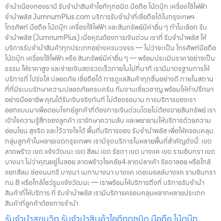
จำนำเมืองทองธานี รับจำนำสินค้าไอทีทุกชนิด มือถือ โน้ตบุ๊ก เครื่องใช้ไฟฟ้า
จำนำพลัส JumnumPlus.com บริการรับจำนำที่เชื่อถือได้ในกรุงเทพฯ
โทรศัพท์ มือถือ โน้ตบุ๊ก เครื่องใช้ไฟฟ้า และสินทรัพย์มีค่าอื่น ๆ ทำไมเลือก รับ
จำนำพลัส (JumnumPlus) เมื่อคุณต้องการเงินด่วน เราที่ รับจำนำพลัส ให้
บริการรับจำนำสินค้าทุกประเภทอย่างครบวงจร — ไม่ว่าจะเป็น โทรศัพท์มือถือ
โน้ตบุ๊ก เครื่องใช้ไฟฟ้า หรือ สินทรัพย์มีค่าอื่น ๆ — พร้อมประเมินราคาอย่างเป็น
ธรรม ให้ราคาสูง และจ่ายเงินสดรวดเร็วภายในไม่กี่นาที เรามีมาตรฐานการให้
บริการที่ โปร่งใส ปลอดภัย เชื่อถือได้ การดูแลสินค้าทุกชิ้นอย่างดี ภายในสถาน
ที่ที่มีระบบรักษาความปลอดภัยครบครัน ทีมงานเชี่ยวชาญ พร้อมให้คำปรึกษา
อย่างมืออาชีพ คุณได้รับเงินจริงทันที ไม่ต้องรอนาน การบริการของเรา
ออกแบบมาเพื่อตอบโจทย์ลูกค้าที่ต้องการเงินด่วนโดยไม่ต้องขายสินทรัพย์ เรา
เข้าใจความรู้สึกของลูกค้า เรารักษาความลับ และพยายามให้บริการด้วยความ
อ่อนโยน สุจริต และไว้วางใจได้ พื้นที่บริการของ รับจำนำพลัส เพื่อให้ครอบคลุม
กลุ่มลูกค้าในหลายเขตกรุงเทพฯ เรามีจุดบริการในหลายพื้นที่สำคัญดังนี้: เขต
ลาดพร้าว เขต แจ้งวัฒนะ เขต สีลม เขต รัชดา เขต บางแค เขต รามอินทรา เขต
บางนา ไม่ว่าคุณอยู่ในซอย ลาดพร้าวโชคชัย4 ลาดปลาเค้า รัชดาซอย หรือใกล้
แยกสีลม ช่องนนทรี บางนา เมกาบางนา บางแค เดอะมอลล์บางแค รามอินทรา
กม.8 หรือใกล้โชว์รูมแจ้งวัฒนะ — เราพร้อมให้บริการถึงที่ บริการรับจำนำ
สินค้าที่ให้บริการ ที่ รับจำนำพลัส เรามีบริการครอบคลุมหลากหลายประเภท
สินค้าที่ลูกค้าต้องการจำนำ
รับจำนำสุขุมวิท รับจำนำสินค้าไอทีทุกชนิด มือถือ โน้ตบุ๊ก