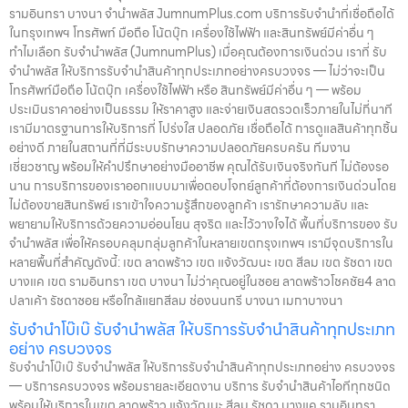
รามอินทรา บางนา จำนำพลัส JumnumPlus.com บริการรับจำนำที่เชื่อถือได้
ในกรุงเทพฯ โทรศัพท์ มือถือ โน้ตบุ๊ก เครื่องใช้ไฟฟ้า และสินทรัพย์มีค่าอื่น ๆ
ทำไมเลือก รับจำนำพลัส (JumnumPlus) เมื่อคุณต้องการเงินด่วน เราที่ รับ
จำนำพลัส ให้บริการรับจำนำสินค้าทุกประเภทอย่างครบวงจร — ไม่ว่าจะเป็น
โทรศัพท์มือถือ โน้ตบุ๊ก เครื่องใช้ไฟฟ้า หรือ สินทรัพย์มีค่าอื่น ๆ — พร้อม
ประเมินราคาอย่างเป็นธรรม ให้ราคาสูง และจ่ายเงินสดรวดเร็วภายในไม่กี่นาที
เรามีมาตรฐานการให้บริการที่ โปร่งใส ปลอดภัย เชื่อถือได้ การดูแลสินค้าทุกชิ้น
อย่างดี ภายในสถานที่ที่มีระบบรักษาความปลอดภัยครบครัน ทีมงาน
เชี่ยวชาญ พร้อมให้คำปรึกษาอย่างมืออาชีพ คุณได้รับเงินจริงทันที ไม่ต้องรอ
นาน การบริการของเราออกแบบมาเพื่อตอบโจทย์ลูกค้าที่ต้องการเงินด่วนโดย
ไม่ต้องขายสินทรัพย์ เราเข้าใจความรู้สึกของลูกค้า เรารักษาความลับ และ
พยายามให้บริการด้วยความอ่อนโยน สุจริต และไว้วางใจได้ พื้นที่บริการของ รับ
จำนำพลัส เพื่อให้ครอบคลุมกลุ่มลูกค้าในหลายเขตกรุงเทพฯ เรามีจุดบริการใน
หลายพื้นที่สำคัญดังนี้: เขต ลาดพร้าว เขต แจ้งวัฒนะ เขต สีลม เขต รัชดา เขต
บางแค เขต รามอินทรา เขต บางนา ไม่ว่าคุณอยู่ในซอย ลาดพร้าวโชคชัย4 ลาด
ปลาเค้า รัชดาซอย หรือใกล้แยกสีลม ช่องนนทรี บางนา เมกาบางนา
รับจำนำโบ๊เบ๊ รับจำนำพลัส ให้บริการรับจำนำสินค้าทุกประเภท
อย่าง ครบวงจร
รับจำนำโบ๊เบ๊ รับจำนำพลัส ให้บริการรับจำนำสินค้าทุกประเภทอย่าง ครบวงจร
— บริการครบวงจร พร้อมรายละเอียดงาน บริการ รับจำนำสินค้าไอทีทุกชนิด
พร้อมให้บริการในเขต ลาดพร้าว แจ้งวัฒนะ สีลม รัชดา บางแค รามอินทรา