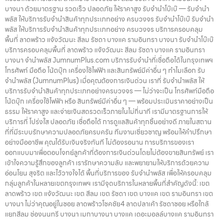
บางนา ด้วยมาตรฐาน รวดเร็ว ปลอดภัย ให้ราคาสูง รับจำนำโบ๊เบ๊ — รับจำนำ
พลัส ให้บริการรับจำนำสินค้าทุกประเภทอย่าง ครบวงจร รับจำนำโบ๊เบ๊ รับจำนำ
พลัส ให้บริการรับจำนำสินค้าทุกประเภทอย่าง ครบวงจร บริการครอบคลุม
พื้นที่ ลาดพร้าว แจ้งวัฒนะ สีลม รัชดา บางแค รามอินทรา บางนา รับจำนำโบ๊เบ๊
บริการครอบคลุมพื้นที่ ลาดพร้าว แจ้งวัฒนะ สีลม รัชดา บางแค รามอินทรา
บางนา จำนำพลัส JumnumPlus.com บริการรับจำนำที่เชื่อถือได้ในกรุงเทพฯ
โทรศัพท์ มือถือ โน้ตบุ๊ก เครื่องใช้ไฟฟ้า และสินทรัพย์มีค่าอื่น ๆ ทำไมเลือก รับ
จำนำพลัส (JumnumPlus) เมื่อคุณต้องการเงินด่วน เราที่ รับจำนำพลัส ให้
บริการรับจำนำสินค้าทุกประเภทอย่างครบวงจร — ไม่ว่าจะเป็น โทรศัพท์มือถือ
โน้ตบุ๊ก เครื่องใช้ไฟฟ้า หรือ สินทรัพย์มีค่าอื่น ๆ — พร้อมประเมินราคาอย่างเป็น
ธรรม ให้ราคาสูง และจ่ายเงินสดรวดเร็วภายในไม่กี่นาที เรามีมาตรฐานการให้
บริการที่ โปร่งใส ปลอดภัย เชื่อถือได้ การดูแลสินค้าทุกชิ้นอย่างดี ภายในสถาน
ที่ที่มีระบบรักษาความปลอดภัยครบครัน ทีมงานเชี่ยวชาญ พร้อมให้คำปรึกษา
อย่างมืออาชีพ คุณได้รับเงินจริงทันที ไม่ต้องรอนาน การบริการของเรา
ออกแบบมาเพื่อตอบโจทย์ลูกค้าที่ต้องการเงินด่วนโดยไม่ต้องขายสินทรัพย์ เรา
เข้าใจความรู้สึกของลูกค้า เรารักษาความลับ และพยายามให้บริการด้วยความ
อ่อนโยน สุจริต และไว้วางใจได้ พื้นที่บริการของ รับจำนำพลัส เพื่อให้ครอบคลุม
กลุ่มลูกค้าในหลายเขตกรุงเทพฯ เรามีจุดบริการในหลายพื้นที่สำคัญดังนี้: เขต
ลาดพร้าว เขต แจ้งวัฒนะ เขต สีลม เขต รัชดา เขต บางแค เขต รามอินทรา เขต
บางนา ไม่ว่าคุณอยู่ในซอย ลาดพร้าวโชคชัย4 ลาดปลาเค้า รัชดาซอย หรือใกล้
แยกสีลม ช่องนนทรี บางนา เมกาบางนา บางแค เดอะมอลล์บางแค รามอินทรา