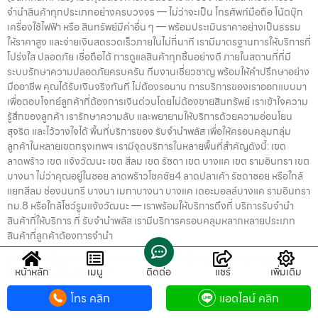
จำนำสินค้าทุกประเภทอย่างครบวงจร — ไม่ว่าจะเป็น โทรศัพท์มือถือ โน้ตบุ๊ก
เครื่องใช้ไฟฟ้า หรือ สินทรัพย์มีค่าอื่น ๆ — พร้อมประเมินราคาอย่างเป็นธรรม
ให้ราคาสูง และจ่ายเงินสดรวดเร็วภายในไม่กี่นาที เรามีมาตรฐานการให้บริการที่
โปร่งใส ปลอดภัย เชื่อถือได้ การดูแลสินค้าทุกชิ้นอย่างดี ภายในสถานที่ที่มี
ระบบรักษาความปลอดภัยครบครัน ทีมงานเชี่ยวชาญ พร้อมให้คำปรึกษาอย่าง
มืออาชีพ คุณได้รับเงินจริงทันที ไม่ต้องรอนาน การบริการของเราออกแบบมา
เพื่อตอบโจทย์ลูกค้าที่ต้องการเงินด่วนโดยไม่ต้องขายสินทรัพย์ เราเข้าใจความ
รู้สึกของลูกค้า เรารักษาความลับ และพยายามให้บริการด้วยความอ่อนโยน
สุจริต และไว้วางใจได้ พื้นที่บริการของ รับจำนำพลัส เพื่อให้ครอบคลุมกลุ่ม
ลูกค้าในหลายเขตกรุงเทพฯ เรามีจุดบริการในหลายพื้นที่สำคัญดังนี้: เขต
ลาดพร้าว เขต แจ้งวัฒนะ เขต สีลม เขต รัชดา เขต บางแค เขต รามอินทรา เขต
บางนา ไม่ว่าคุณอยู่ในซอย ลาดพร้าวโชคชัย4 ลาดปลาเค้า รัชดาซอย หรือใกล้
แยกสีลม ช่องนนทรี บางนา เมกาบางนา บางแค เดอะมอลล์บางแค รามอินทรา
กม.8 หรือใกล้โชว์รูมแจ้งวัฒนะ — เราพร้อมให้บริการถึงที่ บริการรับจำนำ
สินค้าที่ให้บริการ ที่ รับจำนำพลัส เรามีบริการครอบคลุมหลากหลายประเภท
สินค้าที่ลูกค้าต้องการจำนำ
รับจำนำเซ็นทรัลเวิลด์ รับจำนำสินค้าไอทีทุกชนิด มือถือ
โน้ตบุ๊ก เครื่องใช้ไฟฟ้า
หน้าหลัก
เมนู
ติดต่อ
แชร์
เพิ่มเติม
รับจำนำเซ็นทรัลเวิลด์ รับจำนำสินค้าไอทีทุกชนิด มือถือ โน้ตบุ๊ก เครื่องใช้ไฟฟ้า
โทร คลิก
แอดไลน์ คลิก
— บริการครบวงจร พร้อมรายละเอียดงาน บริการ รับจำนำสินค้าไอทีทุกชนิด
พร้อมให้บริการในเขต ลาดพร้าว แจ้งวัฒนะ สีลม รัชดา บางแค รามอินทรา