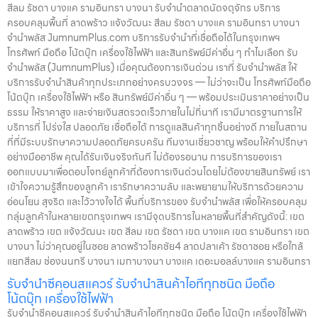
สีลม รัชดา บางแค รามอินทรา บางนา รับจำนำตลาดนัดจตุจักร บริการ
ครอบคลุมพื้นที่ ลาดพร้าว แจ้งวัฒนะ สีลม รัชดา บางแค รามอินทรา บางนา
จำนำพลัส JumnumPlus.com บริการรับจำนำที่เชื่อถือได้ในกรุงเทพฯ
โทรศัพท์ มือถือ โน้ตบุ๊ก เครื่องใช้ไฟฟ้า และสินทรัพย์มีค่าอื่น ๆ ทำไมเลือก รับ
จำนำพลัส (JumnumPlus) เมื่อคุณต้องการเงินด่วน เราที่ รับจำนำพลัส ให้
บริการรับจำนำสินค้าทุกประเภทอย่างครบวงจร — ไม่ว่าจะเป็น โทรศัพท์มือถือ
โน้ตบุ๊ก เครื่องใช้ไฟฟ้า หรือ สินทรัพย์มีค่าอื่น ๆ — พร้อมประเมินราคาอย่างเป็น
ธรรม ให้ราคาสูง และจ่ายเงินสดรวดเร็วภายในไม่กี่นาที เรามีมาตรฐานการให้
บริการที่ โปร่งใส ปลอดภัย เชื่อถือได้ การดูแลสินค้าทุกชิ้นอย่างดี ภายในสถาน
ที่ที่มีระบบรักษาความปลอดภัยครบครัน ทีมงานเชี่ยวชาญ พร้อมให้คำปรึกษา
อย่างมืออาชีพ คุณได้รับเงินจริงทันที ไม่ต้องรอนาน การบริการของเรา
ออกแบบมาเพื่อตอบโจทย์ลูกค้าที่ต้องการเงินด่วนโดยไม่ต้องขายสินทรัพย์ เรา
เข้าใจความรู้สึกของลูกค้า เรารักษาความลับ และพยายามให้บริการด้วยความ
อ่อนโยน สุจริต และไว้วางใจได้ พื้นที่บริการของ รับจำนำพลัส เพื่อให้ครอบคลุม
กลุ่มลูกค้าในหลายเขตกรุงเทพฯ เรามีจุดบริการในหลายพื้นที่สำคัญดังนี้: เขต
ลาดพร้าว เขต แจ้งวัฒนะ เขต สีลม เขต รัชดา เขต บางแค เขต รามอินทรา เขต
บางนา ไม่ว่าคุณอยู่ในซอย ลาดพร้าวโชคชัย4 ลาดปลาเค้า รัชดาซอย หรือใกล้
แยกสีลม ช่องนนทรี บางนา เมกาบางนา บางแค เดอะมอลล์บางแค รามอินทรา
รับจำนำซีคอนสแควร์ รับจำนำสินค้าไอทีทุกชนิด มือถือ
โน้ตบุ๊ก เครื่องใช้ไฟฟ้า
รับจำนำซีคอนสแควร์ รับจำนำสินค้าไอทีทุกชนิด มือถือ โน้ตบุ๊ก เครื่องใช้ไฟฟ้า