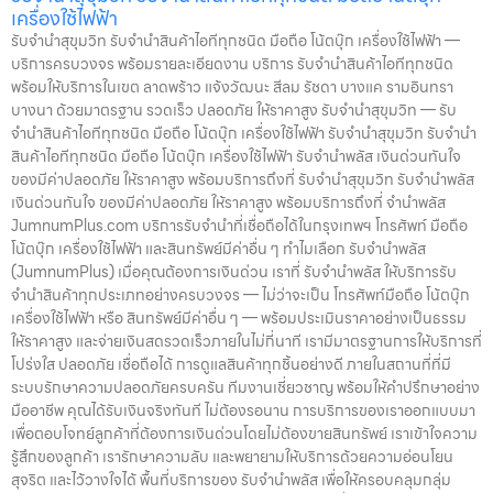
เครื่องใช้ไฟฟ้า
รับจำนำสุขุมวิท รับจำนำสินค้าไอทีทุกชนิด มือถือ โน้ตบุ๊ก เครื่องใช้ไฟฟ้า —
บริการครบวงจร พร้อมรายละเอียดงาน บริการ รับจำนำสินค้าไอทีทุกชนิด
พร้อมให้บริการในเขต ลาดพร้าว แจ้งวัฒนะ สีลม รัชดา บางแค รามอินทรา
บางนา ด้วยมาตรฐาน รวดเร็ว ปลอดภัย ให้ราคาสูง รับจำนำสุขุมวิท — รับ
จำนำสินค้าไอทีทุกชนิด มือถือ โน้ตบุ๊ก เครื่องใช้ไฟฟ้า รับจำนำสุขุมวิท รับจำนำ
สินค้าไอทีทุกชนิด มือถือ โน้ตบุ๊ก เครื่องใช้ไฟฟ้า รับจำนำพลัส เงินด่วนทันใจ
ของมีค่าปลอดภัย ให้ราคาสูง พร้อมบริการถึงที่ รับจำนำสุขุมวิท รับจำนำพลัส
เงินด่วนทันใจ ของมีค่าปลอดภัย ให้ราคาสูง พร้อมบริการถึงที่ จำนำพลัส
JumnumPlus.com บริการรับจำนำที่เชื่อถือได้ในกรุงเทพฯ โทรศัพท์ มือถือ
โน้ตบุ๊ก เครื่องใช้ไฟฟ้า และสินทรัพย์มีค่าอื่น ๆ ทำไมเลือก รับจำนำพลัส
(JumnumPlus) เมื่อคุณต้องการเงินด่วน เราที่ รับจำนำพลัส ให้บริการรับ
จำนำสินค้าทุกประเภทอย่างครบวงจร — ไม่ว่าจะเป็น โทรศัพท์มือถือ โน้ตบุ๊ก
เครื่องใช้ไฟฟ้า หรือ สินทรัพย์มีค่าอื่น ๆ — พร้อมประเมินราคาอย่างเป็นธรรม
ให้ราคาสูง และจ่ายเงินสดรวดเร็วภายในไม่กี่นาที เรามีมาตรฐานการให้บริการที่
โปร่งใส ปลอดภัย เชื่อถือได้ การดูแลสินค้าทุกชิ้นอย่างดี ภายในสถานที่ที่มี
ระบบรักษาความปลอดภัยครบครัน ทีมงานเชี่ยวชาญ พร้อมให้คำปรึกษาอย่าง
มืออาชีพ คุณได้รับเงินจริงทันที ไม่ต้องรอนาน การบริการของเราออกแบบมา
เพื่อตอบโจทย์ลูกค้าที่ต้องการเงินด่วนโดยไม่ต้องขายสินทรัพย์ เราเข้าใจความ
รู้สึกของลูกค้า เรารักษาความลับ และพยายามให้บริการด้วยความอ่อนโยน
สุจริต และไว้วางใจได้ พื้นที่บริการของ รับจำนำพลัส เพื่อให้ครอบคลุมกลุ่ม