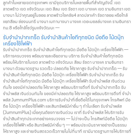
ลูกค้าในหลายเขตกรุงเทพฯ เรามีจุดบริการในหลายพื้นที่สำคัญดังนี้: เขต
ลาดพร้าว เขต แจ้งวัฒนะ เขต สีลม เขต รัชดา เขต บางแค เขต รามอินทรา เขต
บางนา ไม่ว่าคุณอยู่ในซอย ลาดพร้าวโชคชัย4 ลาดปลาเค้า รัชดาซอย หรือใกล้
แยกสีลม ช่องนนทรี บางนา เมกาบางนา บางแค เดอะมอลล์บางแค รามอินทรา
กม.8 หรือใกล้โชว์รูมแจ้งวัฒนะ —
รับจำนำปากเกร็ด รับจำนำสินค้าไอทีทุกชนิด มือถือ โน้ตบุ๊ก
เครื่องใช้ไฟฟ้า
รับจำนำปากเกร็ด รับจำนำสินค้าไอทีทุกชนิด มือถือ โน้ตบุ๊ก เครื่องใช้ไฟฟ้า —
บริการครบวงจร พร้อมรายละเอียดงาน บริการ รับจำนำสินค้าไอทีทุกชนิด
พร้อมให้บริการในเขต ลาดพร้าว แจ้งวัฒนะ สีลม รัชดา บางแค รามอินทรา
บางนา ด้วยมาตรฐาน รวดเร็ว ปลอดภัย ให้ราคาสูง รับจำนำปากเกร็ด — รับ
จำนำสินค้าไอทีทุกชนิด มือถือ โน้ตบุ๊ก เครื่องใช้ไฟฟ้า รับจำนำปากเกร็ด รับ
จำนำสินค้าไอทีทุกชนิด มือถือ โน้ตบุ๊ก เครื่องใช้ไฟฟ้า รับจำนำพลัส เงินด่วน
ทันใจ ของมีค่าปลอดภัย ให้ราคาสูง พร้อมบริการถึงที่ รับจำนำปากเกร็ด รับ
จำนำพลัส เงินด่วนทันใจ ของมีค่าปลอดภัย ให้ราคาสูง พร้อมบริการถึงที่ จำนำ
พลัส JumnumPlus.com บริการรับจำนำที่เชื่อถือได้ในกรุงเทพฯ โทรศัพท์ มือ
ถือ โน้ตบุ๊ก เครื่องใช้ไฟฟ้า และสินทรัพย์มีค่าอื่น ๆ ทำไมเลือก รับจำนำพลัส
(JumnumPlus) เมื่อคุณต้องการเงินด่วน เราที่ รับจำนำพลัส ให้บริการรับ
จำนำสินค้าทุกประเภทอย่างครบวงจร — ไม่ว่าจะเป็น โทรศัพท์มือถือ โน้ตบุ๊ก
เครื่องใช้ไฟฟ้า หรือ สินทรัพย์มีค่าอื่น ๆ — พร้อมประเมินราคาอย่างเป็นธรรม
ให้ราคาสูง และจ่ายเงินสดรวดเร็วภายในไม่กี่นาที เรามีมาตรฐานการให้บริการที่