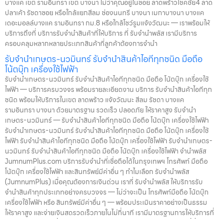
บางแค เขต รามอินทรา เขต บางนา ไม่ว่าคุณอยู่ในซอย ลาดพร้าวโชคชัย4 ลาด
เราให้ราคาสูง พร้อมจ่ายเงินสดทันใจ ความปลอดภัย และการดูแล ระบบ
ปลาเค้า รัชดาซอย หรือใกล้แยกสีลม ช่องนนทรี บางนา เมกาบางนา บางแค
กล้องวงจรปิด CCTV ทุกมุม ห้องนิรภัย / ตู้นิรภัย พนักงานผ่านการฝึก
เดอะมอลล์บางแค รามอินทรา กม.8 หรือใกล้โชว์รูมแจ้งวัฒนะ — เราพร้อมให้
อบรม ประกันความเสียหาย / ความสูญหาย บันทึกข้อมูลลูกค้าเป็นความ
บริการถึงที่ บริการรับจำนำสินค้าที่ให้บริการ ที่ รับจำนำพลัส เรามีบริการ
ลับ คำแนะนำสำหรับผู้ใช้บริการ เก็บสลิป / เอกสารสัญญาอย่างดี อย่าเสียบ
ครอบคลุมหลากหลายประเภทสินค้าที่ลูกค้าต้องการจำนำ
แบตเตอรี่นานนับเดือน ไถ่ถอนก่อนหมดกำหนด ติดต่อเราได้ทันทีหากมี
รับจำนำเกษตร-นวมินทร์ รับจำนำสินค้าไอทีทุกชนิด มือถือ
ปัญหา ลิงก์ที่เกี่ยวข้อง รับจำนำพญาไท รับจำนำพญาไท
โน้ตบุ๊ก เครื่องใช้ไฟฟ้า
รับจำนำเกษตร-นวมินทร์ รับจำนำสินค้าไอทีทุกชนิด มือถือ โน้ตบุ๊ก เครื่องใช้
ไฟฟ้า — บริการครบวงจร พร้อมรายละเอียดงาน บริการ รับจำนำสินค้าไอทีทุก
ชนิด พร้อมให้บริการในเขต ลาดพร้าว แจ้งวัฒนะ สีลม รัชดา บางแค
รามอินทรา บางนา ด้วยมาตรฐาน รวดเร็ว ปลอดภัย ให้ราคาสูง รับจำนำ
เกษตร-นวมินทร์ — รับจำนำสินค้าไอทีทุกชนิด มือถือ โน้ตบุ๊ก เครื่องใช้ไฟฟ้า
รับจำนำเกษตร-นวมินทร์ รับจำนำสินค้าไอทีทุกชนิด มือถือ โน้ตบุ๊ก เครื่องใช้
ไฟฟ้า รับจำนำสินค้าไอทีทุกชนิด มือถือ โน้ตบุ๊ก เครื่องใช้ไฟฟ้า รับจำนำเกษตร-
นวมินทร์ รับจำนำสินค้าไอทีทุกชนิด มือถือ โน้ตบุ๊ก เครื่องใช้ไฟฟ้า จำนำพลัส
JumnumPlus.com บริการรับจำนำที่เชื่อถือได้ในกรุงเทพฯ โทรศัพท์ มือถือ
โน้ตบุ๊ก เครื่องใช้ไฟฟ้า และสินทรัพย์มีค่าอื่น ๆ ทำไมเลือก รับจำนำพลัส
(JumnumPlus) เมื่อคุณต้องการเงินด่วน เราที่ รับจำนำพลัส ให้บริการรับ
จำนำสินค้าทุกประเภทอย่างครบวงจร — ไม่ว่าจะเป็น โทรศัพท์มือถือ โน้ตบุ๊ก
เครื่องใช้ไฟฟ้า หรือ สินทรัพย์มีค่าอื่น ๆ — พร้อมประเมินราคาอย่างเป็นธรรม
ให้ราคาสูง และจ่ายเงินสดรวดเร็วภายในไม่กี่นาที เรามีมาตรฐานการให้บริการที่