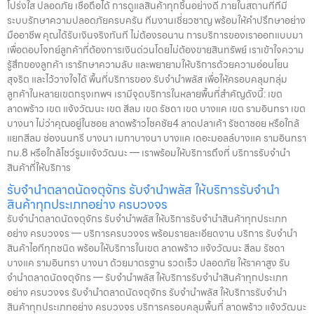
โปร่งใส ปลอดภัย เชื่อถือได้ การดูแลสินค้าทุกชิ้นอย่างดี ภายในสถานที่ที่มี
ระบบรักษาความปลอดภัยครบครัน ทีมงานเชี่ยวชาญ พร้อมให้คำปรึกษาอย่าง
มืออาชีพ คุณได้รับเงินจริงทันที ไม่ต้องรอนาน การบริการของเราออกแบบมา
เพื่อตอบโจทย์ลูกค้าที่ต้องการเงินด่วนโดยไม่ต้องขายสินทรัพย์ เราเข้าใจความ
รู้สึกของลูกค้า เรารักษาความลับ และพยายามให้บริการด้วยความอ่อนโยน
สุจริต และไว้วางใจได้ พื้นที่บริการของ รับจำนำพลัส เพื่อให้ครอบคลุมกลุ่ม
ลูกค้าในหลายเขตกรุงเทพฯ เรามีจุดบริการในหลายพื้นที่สำคัญดังนี้: เขต
ลาดพร้าว เขต แจ้งวัฒนะ เขต สีลม เขต รัชดา เขต บางแค เขต รามอินทรา เขต
บางนา ไม่ว่าคุณอยู่ในซอย ลาดพร้าวโชคชัย4 ลาดปลาเค้า รัชดาซอย หรือใกล้
แยกสีลม ช่องนนทรี บางนา เมกาบางนา บางแค เดอะมอลล์บางแค รามอินทรา
กม.8 หรือใกล้โชว์รูมแจ้งวัฒนะ — เราพร้อมให้บริการถึงที่ บริการรับจำนำ
สินค้าที่ให้บริการ
รับจำนำตลาดนัดจตุจักร รับจำนำพลัส ให้บริการรับจำนำ
สินค้าทุกประเภทอย่าง ครบวงจร
รับจำนำตลาดนัดจตุจักร รับจำนำพลัส ให้บริการรับจำนำสินค้าทุกประเภท
อย่าง ครบวงจร — บริการครบวงจร พร้อมรายละเอียดงาน บริการ รับจำนำ
สินค้าไอทีทุกชนิด พร้อมให้บริการในเขต ลาดพร้าว แจ้งวัฒนะ สีลม รัชดา
บางแค รามอินทรา บางนา ด้วยมาตรฐาน รวดเร็ว ปลอดภัย ให้ราคาสูง รับ
จำนำตลาดนัดจตุจักร — รับจำนำพลัส ให้บริการรับจำนำสินค้าทุกประเภท
อย่าง ครบวงจร รับจำนำตลาดนัดจตุจักร รับจำนำพลัส ให้บริการรับจำนำ
สินค้าทุกประเภทอย่าง ครบวงจร บริการครอบคลุมพื้นที่ ลาดพร้าว แจ้งวัฒนะ