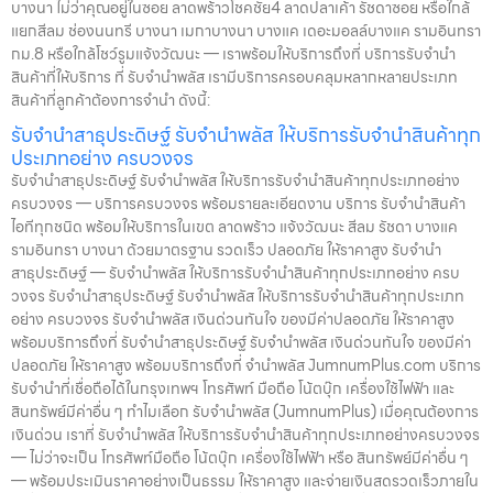
บางนา ไม่ว่าคุณอยู่ในซอย ลาดพร้าวโชคชัย4 ลาดปลาเค้า รัชดาซอย หรือใกล้
แยกสีลม ช่องนนทรี บางนา เมกาบางนา บางแค เดอะมอลล์บางแค รามอินทรา
กม.8 หรือใกล้โชว์รูมแจ้งวัฒนะ — เราพร้อมให้บริการถึงที่ บริการรับจำนำ
สินค้าที่ให้บริการ ที่ รับจำนำพลัส เรามีบริการครอบคลุมหลากหลายประเภท
สินค้าที่ลูกค้าต้องการจำนำ ดังนี้:
รับจำนำสาธุประดิษฐ์ รับจำนำพลัส ให้บริการรับจำนำสินค้าทุก
ประเภทอย่าง ครบวงจร
รับจำนำสาธุประดิษฐ์ รับจำนำพลัส ให้บริการรับจำนำสินค้าทุกประเภทอย่าง
ครบวงจร — บริการครบวงจร พร้อมรายละเอียดงาน บริการ รับจำนำสินค้า
ไอทีทุกชนิด พร้อมให้บริการในเขต ลาดพร้าว แจ้งวัฒนะ สีลม รัชดา บางแค
รามอินทรา บางนา ด้วยมาตรฐาน รวดเร็ว ปลอดภัย ให้ราคาสูง รับจำนำ
สาธุประดิษฐ์ — รับจำนำพลัส ให้บริการรับจำนำสินค้าทุกประเภทอย่าง ครบ
วงจร รับจำนำสาธุประดิษฐ์ รับจำนำพลัส ให้บริการรับจำนำสินค้าทุกประเภท
อย่าง ครบวงจร รับจำนำพลัส เงินด่วนทันใจ ของมีค่าปลอดภัย ให้ราคาสูง
พร้อมบริการถึงที่ รับจำนำสาธุประดิษฐ์ รับจำนำพลัส เงินด่วนทันใจ ของมีค่า
ปลอดภัย ให้ราคาสูง พร้อมบริการถึงที่ จำนำพลัส JumnumPlus.com บริการ
รับจำนำที่เชื่อถือได้ในกรุงเทพฯ โทรศัพท์ มือถือ โน้ตบุ๊ก เครื่องใช้ไฟฟ้า และ
สินทรัพย์มีค่าอื่น ๆ ทำไมเลือก รับจำนำพลัส (JumnumPlus) เมื่อคุณต้องการ
เงินด่วน เราที่ รับจำนำพลัส ให้บริการรับจำนำสินค้าทุกประเภทอย่างครบวงจร
— ไม่ว่าจะเป็น โทรศัพท์มือถือ โน้ตบุ๊ก เครื่องใช้ไฟฟ้า หรือ สินทรัพย์มีค่าอื่น ๆ
— พร้อมประเมินราคาอย่างเป็นธรรม ให้ราคาสูง และจ่ายเงินสดรวดเร็วภายใน