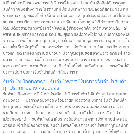
ไม่กี่นาที เรามีมาตรฐานการให้บริการที่ โปร่งใส ปลอดภัย เชื่อถือได้ การดูแล
สินค้าทุกชิ้นอย่างดี ภายในสถานที่ที่มีระบบรักษาความปลอดภัยครบครัน ทีม
งานเชี่ยวชาญ พร้อมให้คำปรึกษาอย่างมืออาชีพ คุณได้รับเงินจริงทันที ไม่ต้อง
รอนาน การบริการของเราออกแบบมาเพื่อตอบโจทย์ลูกค้าที่ต้องการเงินด่วน
โดยไม่ต้องขายสินทรัพย์ เราเข้าใจความรู้สึกของลูกค้า เรารักษาความลับ และ
พยายามให้บริการด้วยความอ่อนโยน สุจริต และไว้วางใจได้ พื้นที่บริการของ รับ
จำนำพลัส เพื่อให้ครอบคลุมกลุ่มลูกค้าในหลายเขตกรุงเทพฯ เรามีจุดบริการใน
หลายพื้นที่สำคัญดังนี้: เขต ลาดพร้าว เขต แจ้งวัฒนะ เขต สีลม เขต รัชดา เขต
บางแค เขต รามอินทรา เขต บางนา ไม่ว่าคุณอยู่ในซอย ลาดพร้าวโชคชัย4 ลาด
ปลาเค้า รัชดาซอย หรือใกล้แยกสีลม ช่องนนทรี บางนา เมกาบางนา บางแค
เดอะมอลล์บางแค รามอินทรา กม.8 หรือใกล้โชว์รูมแจ้งวัฒนะ — เราพร้อมให้
บริการถึงที่ บริการรับจำนำสินค้าที่ให้บริการ ที่
รับจำนำเมืองทองธานี รับจำนำพลัส ให้บริการรับจำนำสินค้า
ทุกประเภทอย่าง ครบวงจร
รับจำนำเมืองทองธานี รับจำนำพลัส ให้บริการรับจำนำสินค้าทุกประเภทอย่าง
ครบวงจร — บริการครบวงจร พร้อมรายละเอียดงาน บริการ รับจำนำสินค้า
ไอทีทุกชนิด พร้อมให้บริการในเขต ลาดพร้าว แจ้งวัฒนะ สีลม รัชดา บางแค
รามอินทรา บางนา ด้วยมาตรฐาน รวดเร็ว ปลอดภัย ให้ราคาสูง รับจำนำ
เมืองทองธานี — รับจำนำพลัส ให้บริการรับจำนำสินค้าทุกประเภทอย่าง ครบ
วงจร รับจำนำเมืองทองธานี รับจำนำพลัส ให้บริการรับจำนำสินค้าทุกประเภท
อย่าง ครบวงจร รับจำนำสินค้าไอทีทุกชนิด มือถือ โน้ตบุ๊ก เครื่องใช้ไฟฟ้า รับ