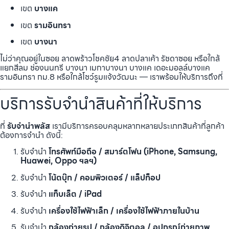
เขต
บางแค
เขต
รามอินทรา
เขต
บางนา
ไม่ว่าคุณอยู่ในซอย ลาดพร้าวโชคชัย4 ลาดปลาเค้า รัชดาซอย หรือใกล้
แยกสีลม ช่องนนทรี บางนา เมกาบางนา บางแค เดอะมอลล์บางแค
รามอินทรา กม.8 หรือใกล้โชว์รูมแจ้งวัฒนะ — เราพร้อมให้บริการถึงที่
บริการรับจำนำสินค้าที่ให้บริการ
ที่
รับจำนำพลัส
เรามีบริการครอบคลุมหลากหลายประเภทสินค้าที่ลูกค้า
ต้องการจำนำ ดังนี้:
รับจำนำ
โทรศัพท์มือถือ / สมาร์ตโฟน (iPhone, Samsung,
Huawei, Oppo ฯลฯ)
รับจำนำ
โน้ตบุ๊ก / คอมพิวเตอร์ / แล็ปท็อป
รับจำนำ
แท็บเล็ต / iPad
รับจำนำ
เครื่องใช้ไฟฟ้าเล็ก / เครื่องใช้ไฟฟ้าภายในบ้าน
รับจำนำ
กล้องถ่ายรูป / กล้องดิจิตอล / อุปกรณ์ถ่ายภาพ