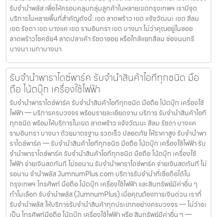
รับจำนำพลัส เพื่อให้ครอบคลุมกลุ่มลูกค้าในหลายเขตกรุงเทพฯ เรามีจุด
บริการในหลายพื้นที่สำคัญดังนี้: เขต ลาดพร้าว เขต แจ้งวัฒนะ เขต สีลม
เขต รัชดา เขต บางแค เขต รามอินทรา เขต บางนา ไม่ว่าคุณอยู่ในซอย
ลาดพร้าวโชคชัย4 ลาดปลาเค้า รัชดาซอย หรือใกล้แยกสีลม ช่องนนทรี
บางนา เมกาบางนา
รับจำนำพาราไดซ์พาร์ค รับจำนำสินค้าไอทีทุกชนิด มือ
ถือ โน้ตบุ๊ก เครื่องใช้ไฟฟ้า
รับจำนำพาราไดซ์พาร์ค รับจำนำสินค้าไอทีทุกชนิด มือถือ โน้ตบุ๊ก เครื่องใช้
ไฟฟ้า — บริการครบวงจร พร้อมรายละเอียดงาน บริการ รับจำนำสินค้าไอที
ทุกชนิด พร้อมให้บริการในเขต ลาดพร้าว แจ้งวัฒนะ สีลม รัชดา บางแค
รามอินทรา บางนา ด้วยมาตรฐาน รวดเร็ว ปลอดภัย ให้ราคาสูง รับจำนำพา
ราไดซ์พาร์ค — รับจำนำสินค้าไอทีทุกชนิด มือถือ โน้ตบุ๊ก เครื่องใช้ไฟฟ้า รับ
จำนำพาราไดซ์พาร์ค รับจำนำสินค้าไอทีทุกชนิด มือถือ โน้ตบุ๊ก เครื่องใช้
ไฟฟ้า จ่ายเงินสดทันที ไม่รอนาน รับจำนำพาราไดซ์พาร์ค จ่ายเงินสดทันที ไม่
รอนาน จำนำพลัส JumnumPlus.com บริการรับจำนำที่เชื่อถือได้ใน
กรุงเทพฯ โทรศัพท์ มือถือ โน้ตบุ๊ก เครื่องใช้ไฟฟ้า และสินทรัพย์มีค่าอื่น ๆ
ทำไมเลือก รับจำนำพลัส (JumnumPlus) เมื่อคุณต้องการเงินด่วน เราที่
รับจำนำพลัส ให้บริการรับจำนำสินค้าทุกประเภทอย่างครบวงจร — ไม่ว่าจะ
เป็น โทรศัพท์มือถือ โน้ตบุ๊ก เครื่องใช้ไฟฟ้า หรือ สินทรัพย์มีค่าอื่น ๆ —