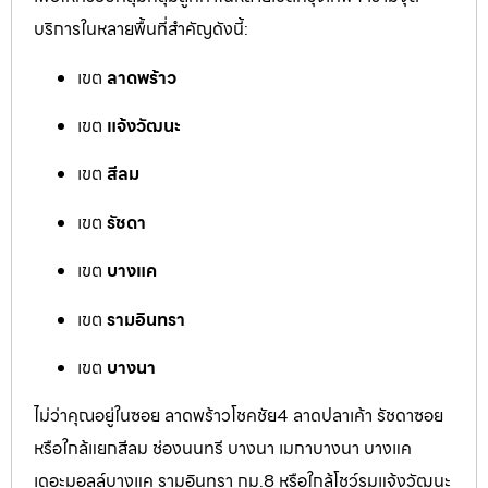
บริการในหลายพื้นที่สำคัญดังนี้:
เขต
ลาดพร้าว
เขต
แจ้งวัฒนะ
เขต
สีลม
เขต
รัชดา
เขต
บางแค
เขต
รามอินทรา
เขต
บางนา
ไม่ว่าคุณอยู่ในซอย ลาดพร้าวโชคชัย4 ลาดปลาเค้า รัชดาซอย
หรือใกล้แยกสีลม ช่องนนทรี บางนา เมกาบางนา บางแค
เดอะมอลล์บางแค รามอินทรา กม.8 หรือใกล้โชว์รูมแจ้งวัฒนะ