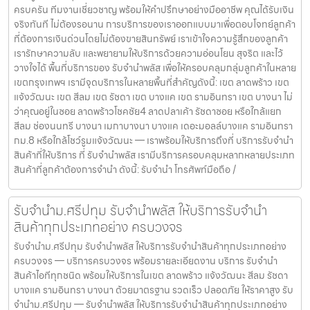
ครบครัน ทีมงานเชี่ยวชาญ พร้อมให้คำปรึกษาอย่างมืออาชีพ คุณได้รับเงิน
จริงทันที ไม่ต้องรอนาน การบริการของเราออกแบบมาเพื่อตอบโจทย์ลูกค้า
ที่ต้องการเงินด่วนโดยไม่ต้องขายสินทรัพย์ เราเข้าใจความรู้สึกของลูกค้า
เรารักษาความลับ และพยายามให้บริการด้วยความอ่อนโยน สุจริต และไว้
วางใจได้ พื้นที่บริการของ รับจำนำพลัส เพื่อให้ครอบคลุมกลุ่มลูกค้าในหลาย
เขตกรุงเทพฯ เรามีจุดบริการในหลายพื้นที่สำคัญดังนี้: เขต ลาดพร้าว เขต
แจ้งวัฒนะ เขต สีลม เขต รัชดา เขต บางแค เขต รามอินทรา เขต บางนา ไม่
ว่าคุณอยู่ในซอย ลาดพร้าวโชคชัย4 ลาดปลาเค้า รัชดาซอย หรือใกล้แยก
สีลม ช่องนนทรี บางนา เมกาบางนา บางแค เดอะมอลล์บางแค รามอินทรา
กม.8 หรือใกล้โชว์รูมแจ้งวัฒนะ — เราพร้อมให้บริการถึงที่ บริการรับจำนำ
สินค้าที่ให้บริการ ที่ รับจำนำพลัส เรามีบริการครอบคลุมหลากหลายประเภท
สินค้าที่ลูกค้าต้องการจำนำ ดังนี้: รับจำนำ โทรศัพท์มือถือ /
รับจำนำม.ศรีปทุม รับจำนำพลัส ให้บริการรับจำนำ
สินค้าทุกประเภทอย่าง ครบวงจร
รับจำนำม.ศรีปทุม รับจำนำพลัส ให้บริการรับจำนำสินค้าทุกประเภทอย่าง
ครบวงจร — บริการครบวงจร พร้อมรายละเอียดงาน บริการ รับจำนำ
สินค้าไอทีทุกชนิด พร้อมให้บริการในเขต ลาดพร้าว แจ้งวัฒนะ สีลม รัชดา
บางแค รามอินทรา บางนา ด้วยมาตรฐาน รวดเร็ว ปลอดภัย ให้ราคาสูง รับ
จำนำม.ศรีปทุม — รับจำนำพลัส ให้บริการรับจำนำสินค้าทุกประเภทอย่าง