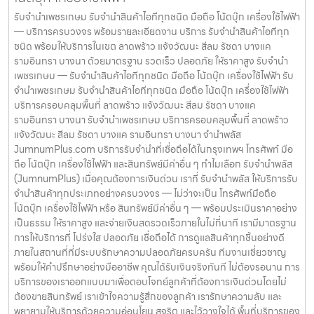
รับจำนำเพชรเกษม รับจำนำสินค้าไอทีทุกชนิด มือถือ โน้ตบุ๊ก เครื่องใช้ไฟฟ้า
— บริการครบวงจร พร้อมรายละเอียดงาน บริการ รับจำนำสินค้าไอทีทุก
ชนิด พร้อมให้บริการในเขต ลาดพร้าว แจ้งวัฒนะ สีลม รัชดา บางแค
รามอินทรา บางนา ด้วยมาตรฐาน รวดเร็ว ปลอดภัย ให้ราคาสูง รับจำนำ
เพชรเกษม — รับจำนำสินค้าไอทีทุกชนิด มือถือ โน้ตบุ๊ก เครื่องใช้ไฟฟ้า รับ
จำนำเพชรเกษม รับจำนำสินค้าไอทีทุกชนิด มือถือ โน้ตบุ๊ก เครื่องใช้ไฟฟ้า
บริการครอบคลุมพื้นที่ ลาดพร้าว แจ้งวัฒนะ สีลม รัชดา บางแค
รามอินทรา บางนา รับจำนำเพชรเกษม บริการครอบคลุมพื้นที่ ลาดพร้าว
แจ้งวัฒนะ สีลม รัชดา บางแค รามอินทรา บางนา จำนำพลัส
JumnumPlus.com บริการรับจำนำที่เชื่อถือได้ในกรุงเทพฯ โทรศัพท์ มือ
ถือ โน้ตบุ๊ก เครื่องใช้ไฟฟ้า และสินทรัพย์มีค่าอื่น ๆ ทำไมเลือก รับจำนำพลัส
(JumnumPlus) เมื่อคุณต้องการเงินด่วน เราที่ รับจำนำพลัส ให้บริการรับ
จำนำสินค้าทุกประเภทอย่างครบวงจร — ไม่ว่าจะเป็น โทรศัพท์มือถือ
โน้ตบุ๊ก เครื่องใช้ไฟฟ้า หรือ สินทรัพย์มีค่าอื่น ๆ — พร้อมประเมินราคาอย่าง
เป็นธรรม ให้ราคาสูง และจ่ายเงินสดรวดเร็วภายในไม่กี่นาที เรามีมาตรฐาน
การให้บริการที่ โปร่งใส ปลอดภัย เชื่อถือได้ การดูแลสินค้าทุกชิ้นอย่างดี
ภายในสถานที่ที่มีระบบรักษาความปลอดภัยครบครัน ทีมงานเชี่ยวชาญ
พร้อมให้คำปรึกษาอย่างมืออาชีพ คุณได้รับเงินจริงทันที ไม่ต้องรอนาน การ
บริการของเราออกแบบมาเพื่อตอบโจทย์ลูกค้าที่ต้องการเงินด่วนโดยไม่
ต้องขายสินทรัพย์ เราเข้าใจความรู้สึกของลูกค้า เรารักษาความลับ และ
พยายามให้บริการด้วยความอ่อนโยน สุจริต และไว้วางใจได้ พื้นที่บริการของ