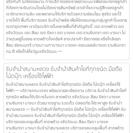
จริงทันที ไม่ต้องรอนาน การบริการของเราออกแบบมาเพื่อตอบโจทย์ลูกค้า
ที่ต้องการเงินด่วนโดยไม่ต้องขายสินทรัพย์ เราเข้าใจความรู้สึกของลูกค้า
เรารักษาความลับ และพยายามให้บริการด้วยความอ่อนโยน สุจริต และไว้
วางใจได้ พื้นที่บริการของ รับจำนำพลัส เพื่อให้ครอบคลุมกลุ่มลูกค้าในหลาย
เขตกรุงเทพฯ เรามีจุดบริการในหลายพื้นที่สำคัญดังนี้: เขต ลาดพร้าว เขต
แจ้งวัฒนะ เขต สีลม เขต รัชดา เขต บางแค เขต รามอินทรา เขต บางนา ไม่
ว่าคุณอยู่ในซอย ลาดพร้าวโชคชัย4 ลาดปลาเค้า รัชดาซอย หรือใกล้แยก
สีลม ช่องนนทรี บางนา เมกาบางนา บางแค เดอะมอลล์บางแค รามอินทรา
กม.8 หรือใกล้โชว์รูมแจ้งวัฒนะ —
รับจำนำสนามหลวง รับจำนำสินค้าไอทีทุกชนิด มือถือ
โน้ตบุ๊ก เครื่องใช้ไฟฟ้า
รับจำนำสนามหลวง รับจำนำสินค้าไอทีทุกชนิด มือถือ โน้ตบุ๊ก เครื่องใช้
ไฟฟ้า — บริการครบวงจร พร้อมรายละเอียดงาน บริการ รับจำนำสินค้าไอที
ทุกชนิด พร้อมให้บริการในเขต ลาดพร้าว แจ้งวัฒนะ สีลม รัชดา บางแค
รามอินทรา บางนา ด้วยมาตรฐาน รวดเร็ว ปลอดภัย ให้ราคาสูง รับจำนำ
สนามหลวง — รับจำนำสินค้าไอทีทุกชนิด มือถือ โน้ตบุ๊ก เครื่องใช้ไฟฟ้า รับ
จำนำสนามหลวง รับจำนำสินค้าไอทีทุกชนิด มือถือ โน้ตบุ๊ก เครื่องใช้ไฟฟ้า
บริการครอบคลุมพื้นที่ ลาดพร้าว แจ้งวัฒนะ สีลม รัชดา บางแค
รามอินทรา บางนา รับจำนำสนามหลวง บริการครอบคลุมพื้นที่ ลาดพร้าว