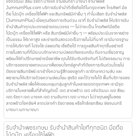
แจ้งวัฒนะ สีลม รัชดา บางแค รามอินทรา บางนา จำนำพลัส
JumnumPlus.com บริการรับจำนำที่เชื่อถือได้ในกรุงเทพฯ โทรศัพท์ มือ
ถือ โน้ตบุ๊ก เครื่องใช้ไฟฟ้า และสินทรัพย์มีค่าอื่น ๆ ทำไมเลือก รับจำนำพลัส
(JumnumPlus) เมื่อคุณต้องการเงินด่วน เราที่ รับจำนำพลัส ให้บริการรับ
จำนำสินค้าทุกประเภทอย่างครบวงจร — ไม่ว่าจะเป็น โทรศัพท์มือถือ
โน้ตบุ๊ก เครื่องใช้ไฟฟ้า หรือ สินทรัพย์มีค่าอื่น ๆ — พร้อมประเมินราคาอย่าง
เป็นธรรม ให้ราคาสูง และจ่ายเงินสดรวดเร็วภายในไม่กี่นาที เรามีมาตรฐาน
การให้บริการที่ โปร่งใส ปลอดภัย เชื่อถือได้ การดูแลสินค้าทุกชิ้นอย่างดี
ภายในสถานที่ที่มีระบบรักษาความปลอดภัยครบครัน ทีมงานเชี่ยวชาญ
พร้อมให้คำปรึกษาอย่างมืออาชีพ คุณได้รับเงินจริงทันที ไม่ต้องรอนาน การ
บริการของเราออกแบบมาเพื่อตอบโจทย์ลูกค้าที่ต้องการเงินด่วนโดยไม่
ต้องขายสินทรัพย์ เราเข้าใจความรู้สึกของลูกค้า เรารักษาความลับ และ
พยายามให้บริการด้วยความอ่อนโยน สุจริต และไว้วางใจได้ พื้นที่บริการของ
รับจำนำพลัส เพื่อให้ครอบคลุมกลุ่มลูกค้าในหลายเขตกรุงเทพฯ เรามีจุด
บริการในหลายพื้นที่สำคัญดังนี้: เขต ลาดพร้าว เขต แจ้งวัฒนะ เขต สีลม
เขต รัชดา เขต บางแค เขต รามอินทรา เขต บางนา ไม่ว่าคุณอยู่ในซอย
ลาดพร้าวโชคชัย4 ลาดปลาเค้า รัชดาซอย หรือใกล้แยกสีลม ช่องนนทรี
บางนา เมกาบางนา
รับจำนำเพชรเกษม รับจำนำสินค้าไอทีทุกชนิด มือถือ
โน้ตบุ๊ก เครื่องใช้ไฟฟ้า