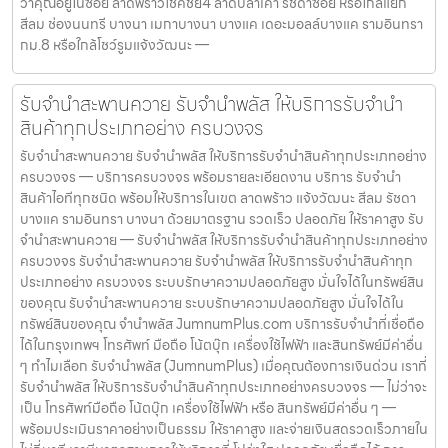
ว่าคุณอยู่ในซอย ลาดพร้าวโชคชัย4 ลาดปลาเค้า รัชดาซอย หรือใกล้แยก
แบตเตอรี่นานนับเดือน ไถ่ถอนก่อนหมดกำหนด ติดต่อเราได้ทันทีหากมี
สีลม ช่องนนทรี บางนา เมกาบางนา บางแค เดอะมอลล์บางแค รามอินทรา
ปัญหา ลิงก์ที่เกี่ยวข้อง รับจำนำพญาไท รับจำนำพญาไท
กม.8 หรือใกล้โชว์รูมแจ้งวัฒนะ —
รับจำนำสะพานควาย รับจำนำพลัส ให้บริการรับจำนำ
สินค้าทุกประเภทอย่าง ครบวงจร
รับจำนำสะพานควาย รับจำนำพลัส ให้บริการรับจำนำสินค้าทุกประเภทอย่าง
ครบวงจร — บริการครบวงจร พร้อมรายละเอียดงาน บริการ รับจำนำ
สินค้าไอทีทุกชนิด พร้อมให้บริการในเขต ลาดพร้าว แจ้งวัฒนะ สีลม รัชดา
บางแค รามอินทรา บางนา ด้วยมาตรฐาน รวดเร็ว ปลอดภัย ให้ราคาสูง รับ
จำนำสะพานควาย — รับจำนำพลัส ให้บริการรับจำนำสินค้าทุกประเภทอย่าง
ครบวงจร รับจำนำสะพานควาย รับจำนำพลัส ให้บริการรับจำนำสินค้าทุก
ประเภทอย่าง ครบวงจร ระบบรักษาความปลอดภัยสูง มั่นใจได้ในทรัพย์สิน
ของคุณ รับจำนำสะพานควาย ระบบรักษาความปลอดภัยสูง มั่นใจได้ใน
ทรัพย์สินของคุณ จำนำพลัส JumnumPlus.com บริการรับจำนำที่เชื่อถือ
ได้ในกรุงเทพฯ โทรศัพท์ มือถือ โน้ตบุ๊ก เครื่องใช้ไฟฟ้า และสินทรัพย์มีค่าอื่น
ๆ ทำไมเลือก รับจำนำพลัส (JumnumPlus) เมื่อคุณต้องการเงินด่วน เราที่
รับจำนำพลัส ให้บริการรับจำนำสินค้าทุกประเภทอย่างครบวงจร — ไม่ว่าจะ
เป็น โทรศัพท์มือถือ โน้ตบุ๊ก เครื่องใช้ไฟฟ้า หรือ สินทรัพย์มีค่าอื่น ๆ —
พร้อมประเมินราคาอย่างเป็นธรรม ให้ราคาสูง และจ่ายเงินสดรวดเร็วภายใน