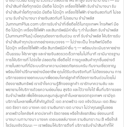
บางนา ด้วยมาตรฐาน รวดเร็ว ปลอดภัย ให้ราคาสูง รับจำนำบางนา — รับ
จำนำสินค้าไอทีทุกชนิด มือถือ โน้ตบุ๊ก เครื่องใช้ไฟฟ้า รับจำนำบางนา รับ
จำนำสินค้าไอทีทุกชนิด มือถือ โน้ตบุ๊ก เครื่องใช้ไฟฟ้า จ่ายเงินสดทันที ไม่รอ
นาน รับจำนำบางนา จ่ายเงินสดทันที ไม่รอนาน จำนำพลัส
JumnumPlus.com บริการรับจำนำที่เชื่อถือได้ในกรุงเทพฯ โทรศัพท์ มือ
ถือ โน้ตบุ๊ก เครื่องใช้ไฟฟ้า และสินทรัพย์มีค่าอื่น ๆ ทำไมเลือก รับจำนำพลัส
(JumnumPlus) เมื่อคุณต้องการเงินด่วน เราที่ รับจำนำพลัส ให้บริการรับ
จำนำสินค้าทุกประเภทอย่างครบวงจร — ไม่ว่าจะเป็น โทรศัพท์มือถือ
โน้ตบุ๊ก เครื่องใช้ไฟฟ้า หรือ สินทรัพย์มีค่าอื่น ๆ — พร้อมประเมินราคาอย่าง
เป็นธรรม ให้ราคาสูง และจ่ายเงินสดรวดเร็วภายในไม่กี่นาที เรามีมาตรฐาน
การให้บริการที่ โปร่งใส ปลอดภัย เชื่อถือได้ การดูแลสินค้าทุกชิ้นอย่างดี
ภายในสถานที่ที่มีระบบรักษาความปลอดภัยครบครัน ทีมงานเชี่ยวชาญ
พร้อมให้คำปรึกษาอย่างมืออาชีพ คุณได้รับเงินจริงทันที ไม่ต้องรอนาน การ
บริการของเราออกแบบมาเพื่อตอบโจทย์ลูกค้าที่ต้องการเงินด่วนโดยไม่
ต้องขายสินทรัพย์ เราเข้าใจความรู้สึกของลูกค้า เรารักษาความลับ และ
พยายามให้บริการด้วยความอ่อนโยน สุจริต และไว้วางใจได้ พื้นที่บริการของ
รับจำนำพลัส เพื่อให้ครอบคลุมกลุ่มลูกค้าในหลายเขตกรุงเทพฯ เรามีจุด
บริการในหลายพื้นที่สำคัญดังนี้: เขต ลาดพร้าว เขต แจ้งวัฒนะ เขต สีลม
เขต รัชดา เขต บางแค เขต รามอินทรา เขต บางนา ไม่ว่าคุณอยู่ในซอย
ลาดพร้าวโชคชัย4 ลาดปลาเค้า รัชดาซอย หรือใกล้แยกสีลม ช่องนนทรี
บางนา เมกาบางนา บางแค เดอะมอลล์บางแค รามอินทรา กม.8 หรือใกล้
โชว์รูมแจ้งวัฒนะ — เราพร้อมให้บริการถึงที่ บริการรับจำนำสินค้าที่ให้