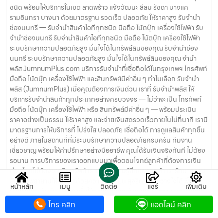
ชนิด พร้อมให้บริการในเขต ลาดพร้าว แจ้งวัฒนะ สีลม รัชดา บางแค
รามอินทรา บางนา ด้วยมาตรฐาน รวดเร็ว ปลอดภัย ให้ราคาสูง รับจำนำ
ช่องนนทรี — รับจำนำสินค้าไอทีทุกชนิด มือถือ โน้ตบุ๊ก เครื่องใช้ไฟฟ้า รับ
จำนำช่องนนทรี รับจำนำสินค้าไอทีทุกชนิด มือถือ โน้ตบุ๊ก เครื่องใช้ไฟฟ้า
ระบบรักษาความปลอดภัยสูง มั่นใจได้ในทรัพย์สินของคุณ รับจำนำช่อง
นนทรี ระบบรักษาความปลอดภัยสูง มั่นใจได้ในทรัพย์สินของคุณ จำนำ
พลัส JumnumPlus.com บริการรับจำนำที่เชื่อถือได้ในกรุงเทพฯ โทรศัพท์
มือถือ โน้ตบุ๊ก เครื่องใช้ไฟฟ้า และสินทรัพย์มีค่าอื่น ๆ ทำไมเลือก รับจำนำ
พลัส (JumnumPlus) เมื่อคุณต้องการเงินด่วน เราที่ รับจำนำพลัส ให้
บริการรับจำนำสินค้าทุกประเภทอย่างครบวงจร — ไม่ว่าจะเป็น โทรศัพท์
มือถือ โน้ตบุ๊ก เครื่องใช้ไฟฟ้า หรือ สินทรัพย์มีค่าอื่น ๆ — พร้อมประเมิน
ราคาอย่างเป็นธรรม ให้ราคาสูง และจ่ายเงินสดรวดเร็วภายในไม่กี่นาที เรามี
มาตรฐานการให้บริการที่ โปร่งใส ปลอดภัย เชื่อถือได้ การดูแลสินค้าทุกชิ้น
อย่างดี ภายในสถานที่ที่มีระบบรักษาความปลอดภัยครบครัน ทีมงาน
เชี่ยวชาญ พร้อมให้คำปรึกษาอย่างมืออาชีพ คุณได้รับเงินจริงทันที ไม่ต้อง
รอนาน การบริการของเราออกแบบมาเพื่อตอบโจทย์ลูกค้าที่ต้องการเงิน
ด่วนโดยไม่ต้องขายสินทรัพย์ เราเข้าใจความรู้สึกของลูกค้า เรารักษาความ
ลับ และพยายามให้บริการด้วยความอ่อนโยน สุจริต และไว้วางใจได้ พื้นที่
หน้าหลัก
เมนู
ติดต่อ
แชร์
เพิ่มเติม
บริการของ รับจำนำพลัส เพื่อให้ครอบคลุมกลุ่มลูกค้าในหลายเขตกรุงเทพฯ
เรามีจุดบริการในหลายพื้นที่สำคัญดังนี้: เขต ลาดพร้าว เขต แจ้งวัฒนะ เขต
โทร คลิก
แอดไลน์ คลิก
สีลม เขต รัชดา เขต บางแค เขต รามอินทรา เขต บางนา ไม่ว่าคุณอยู่ในซอย