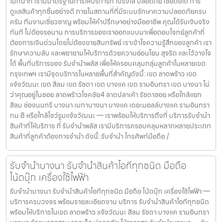
ไม่กี่นาที เรามีมาตรฐานการให้บริการที่ โปร่งใส ปลอดภัย เชื่อถือได้ การ
ดูแลสินค้าทุกชิ้นอย่างดี ภายในสถานที่ที่มีระบบรักษาความปลอดภัยครบ
ครัน ทีมงานเชี่ยวชาญ พร้อมให้คำปรึกษาอย่างมืออาชีพ คุณได้รับเงินจริง
ทันที ไม่ต้องรอนาน การบริการของเราออกแบบมาเพื่อตอบโจทย์ลูกค้าที่
ต้องการเงินด่วนโดยไม่ต้องขายสินทรัพย์ เราเข้าใจความรู้สึกของลูกค้า เรา
รักษาความลับ และพยายามให้บริการด้วยความอ่อนโยน สุจริต และไว้วางใจ
ได้ พื้นที่บริการของ รับจำนำพลัส เพื่อให้ครอบคลุมกลุ่มลูกค้าในหลายเขต
กรุงเทพฯ เรามีจุดบริการในหลายพื้นที่สำคัญดังนี้: เขต ลาดพร้าว เขต
แจ้งวัฒนะ เขต สีลม เขต รัชดา เขต บางแค เขต รามอินทรา เขต บางนา ไม่
ว่าคุณอยู่ในซอย ลาดพร้าวโชคชัย4 ลาดปลาเค้า รัชดาซอย หรือใกล้แยก
สีลม ช่องนนทรี บางนา เมกาบางนา บางแค เดอะมอลล์บางแค รามอินทรา
กม.8 หรือใกล้โชว์รูมแจ้งวัฒนะ — เราพร้อมให้บริการถึงที่ บริการรับจำนำ
สินค้าที่ให้บริการ ที่ รับจำนำพลัส เรามีบริการครอบคลุมหลากหลายประเภท
สินค้าที่ลูกค้าต้องการจำนำ ดังนี้: รับจำนำ โทรศัพท์มือถือ /
รับจำนำบางนา รับจำนำสินค้าไอทีทุกชนิด มือถือ
โน้ตบุ๊ก เครื่องใช้ไฟฟ้า
รับจำนำบางนา รับจำนำสินค้าไอทีทุกชนิด มือถือ โน้ตบุ๊ก เครื่องใช้ไฟฟ้า —
บริการครบวงจร พร้อมรายละเอียดงาน บริการ รับจำนำสินค้าไอทีทุกชนิด
พร้อมให้บริการในเขต ลาดพร้าว แจ้งวัฒนะ สีลม รัชดา บางแค รามอินทรา