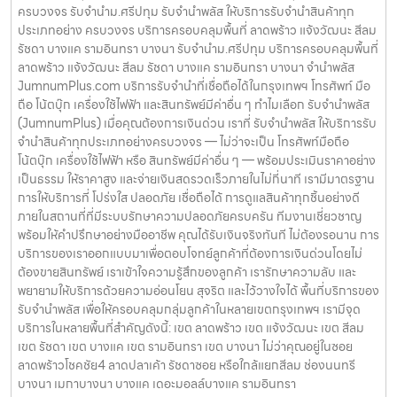
ครบวงจร รับจำนำม.ศรีปทุม รับจำนำพลัส ให้บริการรับจำนำสินค้าทุก
ประเภทอย่าง ครบวงจร บริการครอบคลุมพื้นที่ ลาดพร้าว แจ้งวัฒนะ สีลม
รัชดา บางแค รามอินทรา บางนา รับจำนำม.ศรีปทุม บริการครอบคลุมพื้นที่
ลาดพร้าว แจ้งวัฒนะ สีลม รัชดา บางแค รามอินทรา บางนา จำนำพลัส
JumnumPlus.com บริการรับจำนำที่เชื่อถือได้ในกรุงเทพฯ โทรศัพท์ มือ
ถือ โน้ตบุ๊ก เครื่องใช้ไฟฟ้า และสินทรัพย์มีค่าอื่น ๆ ทำไมเลือก รับจำนำพลัส
(JumnumPlus) เมื่อคุณต้องการเงินด่วน เราที่ รับจำนำพลัส ให้บริการรับ
จำนำสินค้าทุกประเภทอย่างครบวงจร — ไม่ว่าจะเป็น โทรศัพท์มือถือ
โน้ตบุ๊ก เครื่องใช้ไฟฟ้า หรือ สินทรัพย์มีค่าอื่น ๆ — พร้อมประเมินราคาอย่าง
เป็นธรรม ให้ราคาสูง และจ่ายเงินสดรวดเร็วภายในไม่กี่นาที เรามีมาตรฐาน
การให้บริการที่ โปร่งใส ปลอดภัย เชื่อถือได้ การดูแลสินค้าทุกชิ้นอย่างดี
ภายในสถานที่ที่มีระบบรักษาความปลอดภัยครบครัน ทีมงานเชี่ยวชาญ
พร้อมให้คำปรึกษาอย่างมืออาชีพ คุณได้รับเงินจริงทันที ไม่ต้องรอนาน การ
บริการของเราออกแบบมาเพื่อตอบโจทย์ลูกค้าที่ต้องการเงินด่วนโดยไม่
ต้องขายสินทรัพย์ เราเข้าใจความรู้สึกของลูกค้า เรารักษาความลับ และ
พยายามให้บริการด้วยความอ่อนโยน สุจริต และไว้วางใจได้ พื้นที่บริการของ
รับจำนำพลัส เพื่อให้ครอบคลุมกลุ่มลูกค้าในหลายเขตกรุงเทพฯ เรามีจุด
บริการในหลายพื้นที่สำคัญดังนี้: เขต ลาดพร้าว เขต แจ้งวัฒนะ เขต สีลม
เขต รัชดา เขต บางแค เขต รามอินทรา เขต บางนา ไม่ว่าคุณอยู่ในซอย
ลาดพร้าวโชคชัย4 ลาดปลาเค้า รัชดาซอย หรือใกล้แยกสีลม ช่องนนทรี
บางนา เมกาบางนา บางแค เดอะมอลล์บางแค รามอินทรา