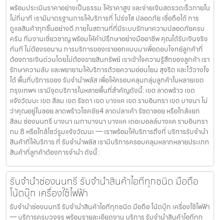
พร้อมประเมินราคาอย่างเป็นธรรม ให้ราคาสูง และจ่ายเงินสดรวดเร็วภายใน
ไม่กี่นาที เรามีมาตรฐานการให้บริการที่ โปร่งใส ปลอดภัย เชื่อถือได้ การ
ดูแลสินค้าทุกชิ้นอย่างดี ภายในสถานที่ที่มีระบบรักษาความปลอดภัยครบ
ครัน ทีมงานเชี่ยวชาญ พร้อมให้คำปรึกษาอย่างมืออาชีพ คุณได้รับเงินจริง
ทันที ไม่ต้องรอนาน การบริการของเราออกแบบมาเพื่อตอบโจทย์ลูกค้าที่
ต้องการเงินด่วนโดยไม่ต้องขายสินทรัพย์ เราเข้าใจความรู้สึกของลูกค้า เรา
รักษาความลับ และพยายามให้บริการด้วยความอ่อนโยน สุจริต และไว้วางใจ
ได้ พื้นที่บริการของ รับจำนำพลัส เพื่อให้ครอบคลุมกลุ่มลูกค้าในหลายเขต
กรุงเทพฯ เรามีจุดบริการในหลายพื้นที่สำคัญดังนี้: เขต ลาดพร้าว เขต
แจ้งวัฒนะ เขต สีลม เขต รัชดา เขต บางแค เขต รามอินทรา เขต บางนา ไม่
ว่าคุณอยู่ในซอย ลาดพร้าวโชคชัย4 ลาดปลาเค้า รัชดาซอย หรือใกล้แยก
สีลม ช่องนนทรี บางนา เมกาบางนา บางแค เดอะมอลล์บางแค รามอินทรา
กม.8 หรือใกล้โชว์รูมแจ้งวัฒนะ — เราพร้อมให้บริการถึงที่ บริการรับจำนำ
สินค้าที่ให้บริการ ที่ รับจำนำพลัส เรามีบริการครอบคลุมหลากหลายประเภท
สินค้าที่ลูกค้าต้องการจำนำ ดังนี้:
รับจำนำช่องนนทรี รับจำนำสินค้าไอทีทุกชนิด มือถือ
โน้ตบุ๊ก เครื่องใช้ไฟฟ้า
รับจำนำช่องนนทรี รับจำนำสินค้าไอทีทุกชนิด มือถือ โน้ตบุ๊ก เครื่องใช้ไฟฟ้า
— บริการครบวงจร พร้อมรายละเอียดงาน บริการ รับจำนำสินค้าไอทีทุก