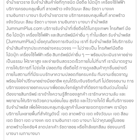
จำนำเยาวราช รับจำนำสินค้าไอทีทุกชนิด มือถือ โน้ตบุ๊ก เครื่องใช้ไฟฟ้า
บริการครอบคลุมพื้นที่ ลาดพร้าว แจ้งวัฒนะ สีลม รัชดา บางแค
รามอินทรา บางนา รับจำนำเยาวราช บริการครอบคลุมพื้นที่ ลาดพร้าว
แจ้งวัฒนะ สีลม รัชดา บางแค รามอินทรา บางนา จำนำพลัส
JumnumPlus.com บริการรับจำนำที่เชื่อถือได้ในกรุงเทพฯ โทรศัพท์ มือ
ถือ โน้ตบุ๊ก เครื่องใช้ไฟฟ้า และสินทรัพย์มีค่าอื่น ๆ ทำไมเลือก รับจำนำพลัส
(JumnumPlus) เมื่อคุณต้องการเงินด่วน เราที่ รับจำนำพลัส ให้บริการรับ
จำนำสินค้าทุกประเภทอย่างครบวงจร — ไม่ว่าจะเป็น โทรศัพท์มือถือ
โน้ตบุ๊ก เครื่องใช้ไฟฟ้า หรือ สินทรัพย์มีค่าอื่น ๆ — พร้อมประเมินราคาอย่าง
เป็นธรรม ให้ราคาสูง และจ่ายเงินสดรวดเร็วภายในไม่กี่นาที เรามีมาตรฐาน
การให้บริการที่ โปร่งใส ปลอดภัย เชื่อถือได้ การดูแลสินค้าทุกชิ้นอย่างดี
ภายในสถานที่ที่มีระบบรักษาความปลอดภัยครบครัน ทีมงานเชี่ยวชาญ
พร้อมให้คำปรึกษาอย่างมืออาชีพ คุณได้รับเงินจริงทันที ไม่ต้องรอนาน การ
บริการของเราออกแบบมาเพื่อตอบโจทย์ลูกค้าที่ต้องการเงินด่วนโดยไม่
ต้องขายสินทรัพย์ เราเข้าใจความรู้สึกของลูกค้า เรารักษาความลับ และ
พยายามให้บริการด้วยความอ่อนโยน สุจริต และไว้วางใจได้ พื้นที่บริการของ
รับจำนำพลัส เพื่อให้ครอบคลุมกลุ่มลูกค้าในหลายเขตกรุงเทพฯ เรามีจุด
บริการในหลายพื้นที่สำคัญดังนี้: เขต ลาดพร้าว เขต แจ้งวัฒนะ เขต สีลม
เขต รัชดา เขต บางแค เขต รามอินทรา เขต บางนา ไม่ว่าคุณอยู่ในซอย
ลาดพร้าวโชคชัย4 ลาดปลาเค้า รัชดาซอย หรือใกล้แยกสีลม ช่องนนทรี
บางนา เมกาบางนา