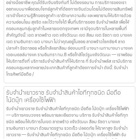
อย่างมืออาชีพ คุณได้รับเงินจริงทันที ไม่ต้องรอนาน การบริการของเรา
ออกแบบมาเพื่อตอบโจทย์ลูกค้าที่ต้องการเงินด่วนโดยไม่ต้องขายสินทรัพย์
เราเข้าใจความรู้สึกของลูกค้า เรารักษาความลับ และพยายามให้บริการด้วย
ความอ่อนโยน สุจริต และไว้วางใจได้ พื้นที่บริการของ รับจำนำพลัส เพื่อให้
ครอบคลุมกลุ่มลูกค้าในหลายเขตกรุงเทพฯ เรามีจุดบริการในหลายพื้นที่
สำคัญดังนี้: เขต ลาดพร้าว เขต แจ้งวัฒนะ เขต สีลม เขต รัชดา เขต บางแค
เขต รามอินทรา เขต บางนา ไม่ว่าคุณอยู่ในซอย ลาดพร้าวโชคชัย4 ลาด
ปลาเค้า รัชดาซอย หรือใกล้แยกสีลม ช่องนนทรี บางนา เมกาบางนา บางแค
เดอะมอลล์บางแค รามอินทรา กม.8 หรือใกล้โชว์รูมแจ้งวัฒนะ — เราพร้อม
ให้บริการถึงที่ บริการรับจำนำสินค้าที่ให้บริการ ที่ รับจำนำพลัส เรามีบริการ
ครอบคลุมหลากหลายประเภทสินค้าที่ลูกค้าต้องการจำนำ ดังนี้: รับจำนำ
โทรศัพท์มือถือ /
รับจำนำเยาวราช รับจำนำสินค้าไอทีทุกชนิด มือถือ
โน้ตบุ๊ก เครื่องใช้ไฟฟ้า
รับจำนำเยาวราช รับจำนำสินค้าไอทีทุกชนิด มือถือ โน้ตบุ๊ก เครื่องใช้ไฟฟ้า
— บริการครบวงจร พร้อมรายละเอียดงาน บริการ รับจำนำสินค้าไอทีทุก
ชนิด พร้อมให้บริการในเขต ลาดพร้าว แจ้งวัฒนะ สีลม รัชดา บางแค
รามอินทรา บางนา ด้วยมาตรฐาน รวดเร็ว ปลอดภัย ให้ราคาสูง รับจำนำ
เยาวราช — รับจำนำสินค้าไอทีทุกชนิด มือถือ โน้ตบุ๊ก เครื่องใช้ไฟฟ้า รับ