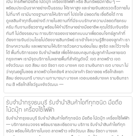
เป็น โทรศัพท์มือถือ โน้ตบุ๊ก เครื่องใช้ไฟฟ้า หรือ สินทรัพย์มีค่าอื่น ๆ —
พร้อมประเมินราคาอย่างเป็นธรรม ให้ราคาสูง และจ่ายเงินสดรวดเร็วภายใน
ไม่กี่นาที เรามีมาตรฐานการให้บริการที่ โปร่งใส ปลอดภัย เชื่อถือได้ การ
ดูแลสินค้าทุกชิ้นอย่างดี ภายในสถานที่ที่มีระบบรักษาความปลอดภัยครบ
ครัน ทีมงานเชี่ยวชาญ พร้อมให้คำปรึกษาอย่างมืออาชีพ คุณได้รับเงินจริง
ทันที ไม่ต้องรอนาน การบริการของเราออกแบบมาเพื่อตอบโจทย์ลูกค้าที่
ต้องการเงินด่วนโดยไม่ต้องขายสินทรัพย์ เราเข้าใจความรู้สึกของลูกค้า เรา
รักษาความลับ และพยายามให้บริการด้วยความอ่อนโยน สุจริต และไว้วางใจ
ได้ พื้นที่บริการของ รับจำนำพลัส เพื่อให้ครอบคลุมกลุ่มลูกค้าในหลายเขต
กรุงเทพฯ เรามีจุดบริการในหลายพื้นที่สำคัญดังนี้: เขต ลาดพร้าว เขต
แจ้งวัฒนะ เขต สีลม เขต รัชดา เขต บางแค เขต รามอินทรา เขต บางนา ไม่
ว่าคุณอยู่ในซอย ลาดพร้าวโชคชัย4 ลาดปลาเค้า รัชดาซอย หรือใกล้แยก
สีลม ช่องนนทรี บางนา เมกาบางนา บางแค เดอะมอลล์บางแค รามอินทรา
กม.8 หรือใกล้โชว์รูมแจ้งวัฒนะ —
รับจำนำกรุงธนบุรี รับจำนำสินค้าไอทีทุกชนิด มือถือ
โน้ตบุ๊ก เครื่องใช้ไฟฟ้า
รับจำนำกรุงธนบุรี รับจำนำสินค้าไอทีทุกชนิด มือถือ โน้ตบุ๊ก เครื่องใช้ไฟฟ้า
— บริการครบวงจร พร้อมรายละเอียดงาน บริการ รับจำนำสินค้าไอทีทุก
ชนิด พร้อมให้บริการในเขต ลาดพร้าว แจ้งวัฒนะ สีลม รัชดา บางแค