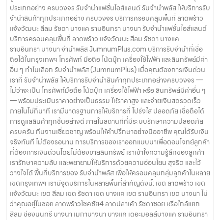
ประเภทอย่าง ครบวงจร รับจำนำแฟชั่นไอส์แลนด์ รับจำนำพลัส ให้บริการรับ
จำนำสินค้าทุกประเภทอย่าง ครบวงจร บริการครอบคลุมพื้นที่ ลาดพร้าว
แจ้งวัฒนะ สีลม รัชดา บางแค รามอินทรา บางนา รับจำนำแฟชั่นไอส์แลนด์
บริการครอบคลุมพื้นที่ ลาดพร้าว แจ้งวัฒนะ สีลม รัชดา บางแค
รามอินทรา บางนา จำนำพลัส JumnumPlus.com บริการรับจำนำที่เชื่อ
ถือได้ในกรุงเทพฯ โทรศัพท์ มือถือ โน้ตบุ๊ก เครื่องใช้ไฟฟ้า และสินทรัพย์มีค่า
อื่น ๆ ทำไมเลือก รับจำนำพลัส (JumnumPlus) เมื่อคุณต้องการเงินด่วน
เราที่ รับจำนำพลัส ให้บริการรับจำนำสินค้าทุกประเภทอย่างครบวงจร —
ไม่ว่าจะเป็น โทรศัพท์มือถือ โน้ตบุ๊ก เครื่องใช้ไฟฟ้า หรือ สินทรัพย์มีค่าอื่น ๆ
— พร้อมประเมินราคาอย่างเป็นธรรม ให้ราคาสูง และจ่ายเงินสดรวดเร็ว
ภายในไม่กี่นาที เรามีมาตรฐานการให้บริการที่ โปร่งใส ปลอดภัย เชื่อถือได้
การดูแลสินค้าทุกชิ้นอย่างดี ภายในสถานที่ที่มีระบบรักษาความปลอดภัย
ครบครัน ทีมงานเชี่ยวชาญ พร้อมให้คำปรึกษาอย่างมืออาชีพ คุณได้รับเงิน
จริงทันที ไม่ต้องรอนาน การบริการของเราออกแบบมาเพื่อตอบโจทย์ลูกค้า
ที่ต้องการเงินด่วนโดยไม่ต้องขายสินทรัพย์ เราเข้าใจความรู้สึกของลูกค้า
เรารักษาความลับ และพยายามให้บริการด้วยความอ่อนโยน สุจริต และไว้
วางใจได้ พื้นที่บริการของ รับจำนำพลัส เพื่อให้ครอบคลุมกลุ่มลูกค้าในหลาย
เขตกรุงเทพฯ เรามีจุดบริการในหลายพื้นที่สำคัญดังนี้: เขต ลาดพร้าว เขต
แจ้งวัฒนะ เขต สีลม เขต รัชดา เขต บางแค เขต รามอินทรา เขต บางนา ไม่
ว่าคุณอยู่ในซอย ลาดพร้าวโชคชัย4 ลาดปลาเค้า รัชดาซอย หรือใกล้แยก
สีลม ช่องนนทรี บางนา เมกาบางนา บางแค เดอะมอลล์บางแค รามอินทรา