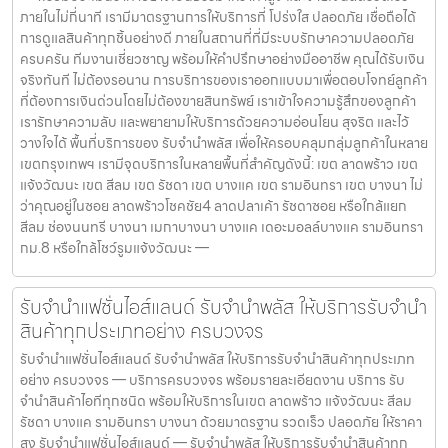
ภายในไม่กี่นาที เรามีมาตรฐานการให้บริการที่ โปร่งใส ปลอดภัย เชื่อถือได้
การดูแลสินค้าทุกชิ้นอย่างดี ภายในสถานที่ที่มีระบบรักษาความปลอดภัย
ครบครัน ทีมงานเชี่ยวชาญ พร้อมให้คำปรึกษาอย่างมืออาชีพ คุณได้รับเงิน
จริงทันที ไม่ต้องรอนาน การบริการของเราออกแบบมาเพื่อตอบโจทย์ลูกค้า
ที่ต้องการเงินด่วนโดยไม่ต้องขายสินทรัพย์ เราเข้าใจความรู้สึกของลูกค้า
เรารักษาความลับ และพยายามให้บริการด้วยความอ่อนโยน สุจริต และไว้
วางใจได้ พื้นที่บริการของ รับจำนำพลัส เพื่อให้ครอบคลุมกลุ่มลูกค้าในหลาย
เขตกรุงเทพฯ เรามีจุดบริการในหลายพื้นที่สำคัญดังนี้: เขต ลาดพร้าว เขต
แจ้งวัฒนะ เขต สีลม เขต รัชดา เขต บางแค เขต รามอินทรา เขต บางนา ไม่
ว่าคุณอยู่ในซอย ลาดพร้าวโชคชัย4 ลาดปลาเค้า รัชดาซอย หรือใกล้แยก
สีลม ช่องนนทรี บางนา เมกาบางนา บางแค เดอะมอลล์บางแค รามอินทรา
กม.8 หรือใกล้โชว์รูมแจ้งวัฒนะ —
รับจำนำแฟชั่นไอส์แลนด์ รับจำนำพลัส ให้บริการรับจำนำ
สินค้าทุกประเภทอย่าง ครบวงจร
รับจำนำแฟชั่นไอส์แลนด์ รับจำนำพลัส ให้บริการรับจำนำสินค้าทุกประเภท
อย่าง ครบวงจร — บริการครบวงจร พร้อมรายละเอียดงาน บริการ รับ
จำนำสินค้าไอทีทุกชนิด พร้อมให้บริการในเขต ลาดพร้าว แจ้งวัฒนะ สีลม
รัชดา บางแค รามอินทรา บางนา ด้วยมาตรฐาน รวดเร็ว ปลอดภัย ให้ราคา
สูง รับจำนำแฟชั่นไอส์แลนด์ — รับจำนำพลัส ให้บริการรับจำนำสินค้าทุก