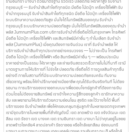
รามอินทรา บางนา ด้วยมาตรฐาน รวดเร็ว ปลอดภัย ให้ราคาสูง รับจำนำ
กรุงธนบุรี — รับจำนำสินค้าไอทีทุกชนิด มือถือ โน้ตบุ๊ก เครื่องใช้ไฟฟ้า รับ
จำนำกรุงธนบุรี รับจำนำสินค้าไอทีทุกชนิด มือถือ โน้ตบุ๊ก เครื่องใช้ไฟฟ้า
ระบบรักษาความปลอดภัยสูง มั่นใจได้ในทรัพย์สินของคุณ รับจำนำ
กรุงธนบุรี ระบบรักษาความปลอดภัยสูง มั่นใจได้ในทรัพย์สินของคุณ จำนำ
พลัส JumnumPlus.com บริการรับจำนำที่เชื่อถือได้ในกรุงเทพฯ โทรศัพท์
มือถือ โน้ตบุ๊ก เครื่องใช้ไฟฟ้า และสินทรัพย์มีค่าอื่น ๆ ทำไมเลือก รับจำนำ
พลัส (JumnumPlus) เมื่อคุณต้องการเงินด่วน เราที่ รับจำนำพลัส ให้
บริการรับจำนำสินค้าทุกประเภทอย่างครบวงจร — ไม่ว่าจะเป็น โทรศัพท์
มือถือ โน้ตบุ๊ก เครื่องใช้ไฟฟ้า หรือ สินทรัพย์มีค่าอื่น ๆ — พร้อมประเมิน
ราคาอย่างเป็นธรรม ให้ราคาสูง และจ่ายเงินสดรวดเร็วภายในไม่กี่นาที เรามี
มาตรฐานการให้บริการที่ โปร่งใส ปลอดภัย เชื่อถือได้ การดูแลสินค้าทุกชิ้น
อย่างดี ภายในสถานที่ที่มีระบบรักษาความปลอดภัยครบครัน ทีมงาน
เชี่ยวชาญ พร้อมให้คำปรึกษาอย่างมืออาชีพ คุณได้รับเงินจริงทันที ไม่ต้อง
รอนาน การบริการของเราออกแบบมาเพื่อตอบโจทย์ลูกค้าที่ต้องการเงิน
ด่วนโดยไม่ต้องขายสินทรัพย์ เราเข้าใจความรู้สึกของลูกค้า เรารักษาความ
ลับ และพยายามให้บริการด้วยความอ่อนโยน สุจริต และไว้วางใจได้ พื้นที่
บริการของ รับจำนำพลัส เพื่อให้ครอบคลุมกลุ่มลูกค้าในหลายเขตกรุงเทพฯ
เรามีจุดบริการในหลายพื้นที่สำคัญดังนี้: เขต ลาดพร้าว เขต แจ้งวัฒนะ เขต
สีลม เขต รัชดา เขต บางแค เขต รามอินทรา เขต บางนา ไม่ว่าคุณอยู่ในซอย
ลาดพร้าวโชคชัย4 ลาดปลาเค้า รัชดาซอย หรือใกล้แยกสีลม ช่องนนทรี
บางนา เมกาบางนา บางแค เดอะมอลล์บางแค รามอินทรา กม.8 หรือใกล้