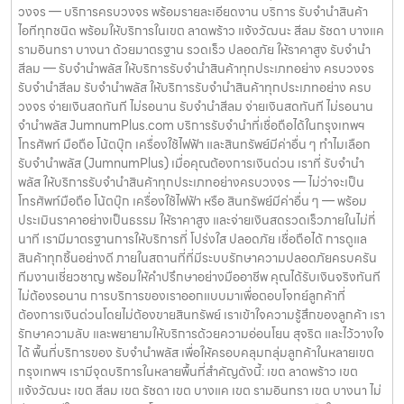
วงจร — บริการครบวงจร พร้อมรายละเอียดงาน บริการ รับจำนำสินค้า
ไอทีทุกชนิด พร้อมให้บริการในเขต ลาดพร้าว แจ้งวัฒนะ สีลม รัชดา บางแค
รามอินทรา บางนา ด้วยมาตรฐาน รวดเร็ว ปลอดภัย ให้ราคาสูง รับจำนำ
สีลม — รับจำนำพลัส ให้บริการรับจำนำสินค้าทุกประเภทอย่าง ครบวงจร
รับจำนำสีลม รับจำนำพลัส ให้บริการรับจำนำสินค้าทุกประเภทอย่าง ครบ
วงจร จ่ายเงินสดทันที ไม่รอนาน รับจำนำสีลม จ่ายเงินสดทันที ไม่รอนาน
จำนำพลัส JumnumPlus.com บริการรับจำนำที่เชื่อถือได้ในกรุงเทพฯ
โทรศัพท์ มือถือ โน้ตบุ๊ก เครื่องใช้ไฟฟ้า และสินทรัพย์มีค่าอื่น ๆ ทำไมเลือก
รับจำนำพลัส (JumnumPlus) เมื่อคุณต้องการเงินด่วน เราที่ รับจำนำ
พลัส ให้บริการรับจำนำสินค้าทุกประเภทอย่างครบวงจร — ไม่ว่าจะเป็น
โทรศัพท์มือถือ โน้ตบุ๊ก เครื่องใช้ไฟฟ้า หรือ สินทรัพย์มีค่าอื่น ๆ — พร้อม
ประเมินราคาอย่างเป็นธรรม ให้ราคาสูง และจ่ายเงินสดรวดเร็วภายในไม่กี่
นาที เรามีมาตรฐานการให้บริการที่ โปร่งใส ปลอดภัย เชื่อถือได้ การดูแล
สินค้าทุกชิ้นอย่างดี ภายในสถานที่ที่มีระบบรักษาความปลอดภัยครบครัน
ทีมงานเชี่ยวชาญ พร้อมให้คำปรึกษาอย่างมืออาชีพ คุณได้รับเงินจริงทันที
ไม่ต้องรอนาน การบริการของเราออกแบบมาเพื่อตอบโจทย์ลูกค้าที่
ต้องการเงินด่วนโดยไม่ต้องขายสินทรัพย์ เราเข้าใจความรู้สึกของลูกค้า เรา
รักษาความลับ และพยายามให้บริการด้วยความอ่อนโยน สุจริต และไว้วางใจ
ได้ พื้นที่บริการของ รับจำนำพลัส เพื่อให้ครอบคลุมกลุ่มลูกค้าในหลายเขต
กรุงเทพฯ เรามีจุดบริการในหลายพื้นที่สำคัญดังนี้: เขต ลาดพร้าว เขต
แจ้งวัฒนะ เขต สีลม เขต รัชดา เขต บางแค เขต รามอินทรา เขต บางนา ไม่