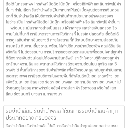
ถือได้ในกรุงเทพฯ โทรศัพท์ มือถือ โน้ตบุ๊ก เครื่องใช้ไฟฟ้า และสินทรัพย์มีค่า
อื่น ๆ ทำไมเลือก รับจำนำพลัส (JumnumPlus) เมื่อคุณต้องการเงินด่วน
เราที่ รับจำนำพลัส ให้บริการรับจำนำสินค้าทุกประเภทอย่างครบวงจร —
ไม่ว่าจะเป็น โทรศัพท์มือถือ โน้ตบุ๊ก เครื่องใช้ไฟฟ้า หรือ สินทรัพย์มีค่าอื่น ๆ
— พร้อมประเมินราคาอย่างเป็นธรรม ให้ราคาสูง และจ่ายเงินสดรวดเร็ว
ภายในไม่กี่นาที เรามีมาตรฐานการให้บริการที่ โปร่งใส ปลอดภัย เชื่อถือได้
การดูแลสินค้าทุกชิ้นอย่างดี ภายในสถานที่ที่มีระบบรักษาความปลอดภัย
ครบครัน ทีมงานเชี่ยวชาญ พร้อมให้คำปรึกษาอย่างมืออาชีพ คุณได้รับเงิน
จริงทันที ไม่ต้องรอนาน การบริการของเราออกแบบมาเพื่อตอบโจทย์ลูกค้า
ที่ต้องการเงินด่วนโดยไม่ต้องขายสินทรัพย์ เราเข้าใจความรู้สึกของลูกค้า
เรารักษาความลับ และพยายามให้บริการด้วยความอ่อนโยน สุจริต และไว้
วางใจได้ พื้นที่บริการของ รับจำนำพลัส เพื่อให้ครอบคลุมกลุ่มลูกค้าในหลาย
เขตกรุงเทพฯ เรามีจุดบริการในหลายพื้นที่สำคัญดังนี้: เขต ลาดพร้าว เขต
แจ้งวัฒนะ เขต สีลม เขต รัชดา เขต บางแค เขต รามอินทรา เขต บางนา ไม่
ว่าคุณอยู่ในซอย ลาดพร้าวโชคชัย4 ลาดปลาเค้า รัชดาซอย หรือใกล้แยก
สีลม ช่องนนทรี บางนา เมกาบางนา
รับจำนำสีลม รับจำนำพลัส ให้บริการรับจำนำสินค้าทุก
ประเภทอย่าง ครบวงจร
รับจำนำสีลม รับจำนำพลัส ให้บริการรับจำนำสินค้าทุกประเภทอย่าง ครบ