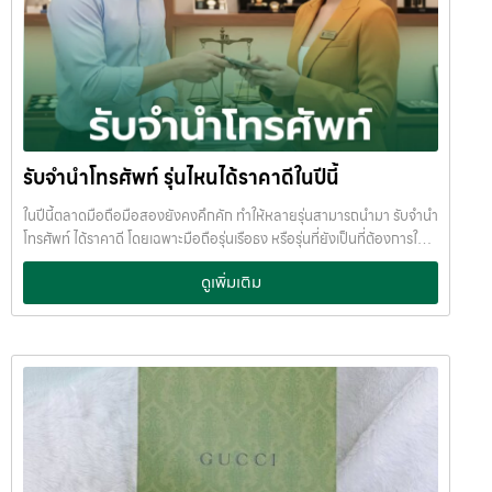
รับจำนำโทรศัพท์ รุ่นไหนได้ราคาดีในปีนี้
ในปีนี้ตลาดมือถือมือสองยังคงคึกคัก ทำให้หลายรุ่นสามารถนำมา รับจำนำ
โทรศัพท์ ได้ราคาดี โดยเฉพาะมือถือรุ่นเรือธง หรือรุ่นที่ยังเป็นที่ต้องการใน
ตลาด หากคุณกำลังมองหาเงินด่วน การ จำนำมือถือ ถือเป็นทางเลือกที่
ดูเพิ่มเติม
สะดวก ได้เงินไว และไม่ต้องขายขาด บทความนี้ JumnumPlus ขอพาไปดู
ว่า
โทรศัพท์รุ่นไหนบ้าง ที่รับจำนำได้ราคาดีในปีนี้ iPhone รุ่นที่รับจำนำได้
ราคาดี iPhone ยังครองอันดับหนึ่งเรื่องราคามือสอง และเป็นรุ่นที่ร้านรับ
จำนำให้ราคาสูงเสมอ รุ่นที่แนะนำ: iPhone 15 Pro Max iPhone 15 Pro
iPhone 14 Pro / Pro Max iPhone 13 Pro / Pro Max จุดเด่นของ
iPhone คือ
ราคาตกช้า
ตลาดต้องการสูง
รับจำนำได้วงเงินดี แม้
ใช้งานแล้ว เหมาะมากสำหรับคนที่ต้องการ รับจำนำไอโฟน หรือ รับฝากไอ
โฟน แบบไม่ต้องขายเครื่องค่ะ Samsung รุ่นยอดนิยมสำหรับการรับจำนำ
Samsung เป็นมือถือ Android ที่ราคามือสองแข็งแรงที่สุด โดยเฉพาะรุ่น